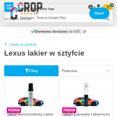
Przejdź do treści
×
zł
CROP - NonPaints App
Open
5
Darmowa - Teraz w Google Play
Darmowa dostawa
100 dni
wysyłka dzisiaj
od 435,- zł
Lakier w sztyfcie
Lexus lakier w sztyfcie
Filtry
CROP Samochodowy Lakier
CROP Zaprawka Lakiernicza