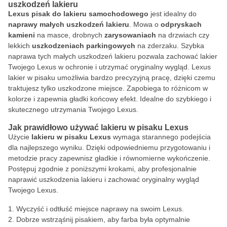
uszkodzeń lakieru
Lexus pisak do lakieru samochodowego
jest idealny do
naprawy małych uszkodzeń lakieru
. Mowa o
odpryskach
kamieni
na masce, drobnych
zarysowaniach
na drzwiach czy
lekkich
uszkodzeniach parkingowych
na zderzaku. Szybka
naprawa tych małych uszkodzeń lakieru pozwala zachować lakier
Twojego Lexus w ochronie i utrzymać oryginalny wygląd. Lexus
lakier w pisaku umożliwia bardzo precyzyjną pracę, dzięki czemu
traktujesz tylko uszkodzone miejsce. Zapobiega to różnicom w
kolorze i zapewnia gładki końcowy efekt. Idealne do szybkiego i
skutecznego utrzymania Twojego Lexus.
Jak prawidłowo używać lakieru w pisaku Lexus
Użycie
lakieru w pisaku Lexus
wymaga starannego podejścia
dla najlepszego wyniku. Dzięki odpowiedniemu przygotowaniu i
metodzie pracy zapewnisz gładkie i równomierne wykończenie.
Postępuj zgodnie z poniższymi krokami, aby profesjonalnie
naprawić uszkodzenia lakieru i zachować oryginalny wygląd
Twojego Lexus.
Wyczyść i odtłuść miejsce naprawy na swoim Lexus.
Dobrze wstrząśnij pisakiem, aby farba była optymalnie