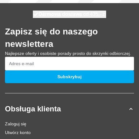
Darmowa dostawa
100 dni
wysyłka dzisiaj
od 435,- zł
Zapisz się do naszego
newslettera
Najlepsze oferty i osobiste porady prosto do skrzynki odbiorczej.
Adres e-mail
Subskrybuj
Obsługa klienta
Zaloguj się
Utwórz konto