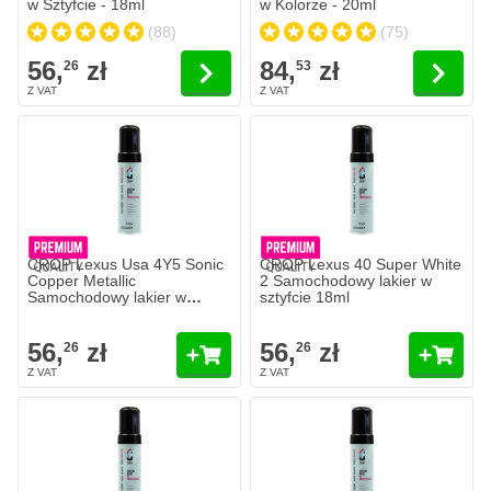
w Sztyfcie - 18ml
w Kolorze - 20ml
(88)
(75)
56,
zł
84,
zł
26
53
CROP Lexus Usa 4Y5 Sonic
CROP Lexus 40 Super White
Copper Metallic
2 Samochodowy lakier w
Samochodowy lakier w
sztyfcie 18ml
sztyfcie 18ml
56,
zł
56,
zł
26
26