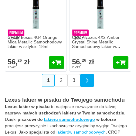
CROP Lexus 4U4 Orange
CROP Lexus 4X2 Amber
Mica Metallic Samochodowy
Crystal Shine Metallic
lakier w sztyfcie 18ml
Samochodowy lakier w
sztyfcie 18ml
56,
zł
56,
zł
26
26
1
2
3
Aktualnie czytasz stronę
Strona
Strona
Lexus lakier w pisaku do Twojego samochodu
Lexus lakier w pisaku
to najlepsze rozwiązanie do łatwej
naprawy
małych uszkodzeń lakieru w Twoim samochodzie
.
Dzięki
pisakowi do
lakieru samochodowego
w kolorze
pracujesz precyzyjnie i zachowujesz oryginalny wygląd Twojego
Lexus. Jako specjalista od
lakierów samochodowych
, CROP