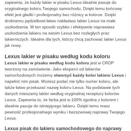
zapewnia, że każdy lakier w pisaku Lexus idealnie pasuje do
oryginalnego koloru Twojego samochodu. Dzięki temu końcowy
efekt jest gładki i profesjonalny bez różnicy w kolorze. Dzięki
drobnemu pędzelkowi łatwo nakładasz lakier Lexus na małe
uszkodzenia. W ten sposób szybko i efektywnie naprawiasz
uszkodzenia lakieru na swoim Lexus bez rozległych prac
lakierniczych. Idealne dla tych, którzy chcą zachować lakier Lexus
jak nowy.
Lexus lakier w pisaku według kodu koloru
Lexus lakier w pisaku według kodu koloru
jest w CROP
tworzony na zamówienie. Jako eksperci od lakierów
samochodowych możemy
stworzyć każdy kolor lakieru Lexus
i
napełnić nim pisak. Możesz podać nie tylko numer koloru, ale
także łatwo przekazać nazwę koloru Lexus. Na podstawie tych
danych mieszamy lakier według oryginalnej receptury kolorów
Lexus. Zapewnia to, że farba jest w 100% zgodna z kolorem i
idealnie pasuje do istniejącego lakieru. Dzięki temu masz
pewność profesjonalnego wyniku i bezszwowej naprawy Twojego
Lexus.
Lexus pisak do lakieru samochodowego do naprawy