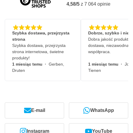
4,58/5
z
7 064
opinie
Szybka dostawa, przejrzysta
Dobrze, szybko i nie
strona
Dobra jakość produktów
Szybka dostawa, przejrzysta
dostawa, niezawodna
strona internetowa, świetne
współpraca.
produkty!
1 miesiąc temu
·
Gerben,
1 miesiąc temu
·
John
Druten
Tienen
E-mail
WhatsApp
Instagram
YouTube