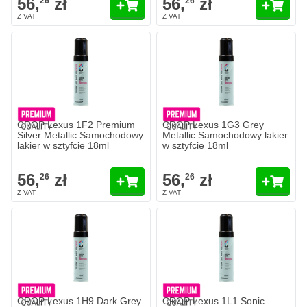
56,
zł
56,
zł
26
26
CROP Lexus 1F2 Premium
CROP Lexus 1G3 Grey
Silver Metallic Samochodowy
Metallic Samochodowy lakier
lakier w sztyfcie 18ml
w sztyfcie 18ml
56,
zł
56,
zł
26
26
CROP Lexus 1H9 Dark Grey
CROP Lexus 1L1 Sonic