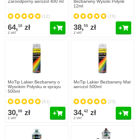
Żaroodporny aerozol 400 ml
Bezbarwny Wysoki Połysk
12ml
(12)
(19)
64,
zł
38,
zł
10
55
MoTip Lakier Bezbarwny o
MoTip Lakier Bezbarwny Mat
Wysokim Połysku w sprayu
aerozol 500ml
500ml
(51)
(23)
30,
zł
34,
zł
06
42
Colormatic 2K Lakier Bezbarwny 
82,
zł
51
W magazynie