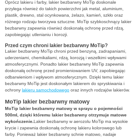
Oprócz lakieru i farby, lakier bezbarwny MoTip doskonale
przylega również do takich powierzchni jak metal, aluminium,
plastik, drewno, stal ocynkowana, żelazo, kamień, szkło oraz
różnego rodzaju tworzywa sztuczne. MoTip szybkoschnący lakier
bezbarwny zapewnia również doskonałą ochronę przed rdzą,
zapobiegając utlenianiu i korozji.
Przed czym chroni lakier bezbarwny MoTip?
Lakier bezbarwny MoTip chroni przed benzyną, zadrapaniami,
uderzeniami, chemikaliami, rdzą, korozją i wszelkimi wpływami
atmosferycznymi. Ponadto lakier bezbarwny MoTip zapewnia
doskonałą ochronę przed promieniowaniem UV, zapobiegając
odbarwieniom i wpływom atmosferycznym. Dzięki temu lakier
bezbarwny MoTip jest doskonałym lakierem do spryskiwania i
ochrony
lakieru samochodowego
oraz innych rodzajów lakierów.
MoTip lakier bezbarwny matowy
MoTip lakier bezbarwny matowy w sprayu o pojemności
500ml, dzięki któremu lakier bezbarwny otrzymuje matowe
wykończenie.
Lakier bezbarwny w aerozolu MoTip ma wysokie
krycie i zapewnia doskonałą ochronę lakieru kolorowego lub
farby. Ponieważ lakier bezbarwny schnie matowo, nadaje