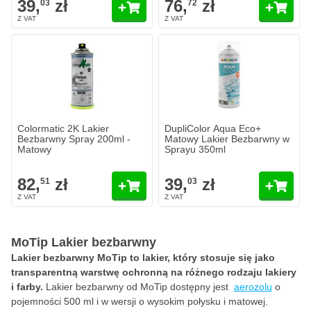
39,
zł
76,
zł
03
72
Colormatic 2K Lakier
DupliColor Aqua Eco+
Bezbarwny Spray 200ml -
Matowy Lakier Bezbarwny w
Matowy
Sprayu 350ml
82,
zł
39,
zł
51
03
MoTip Lakier bezbarwny
Lakier bezbarwny MoTip to lakier, który stosuje się jako
transparentną warstwę ochronną na różnego rodzaju lakiery
i farby.
Lakier bezbarwny od MoTip dostępny jest
aerozolu
o
pojemności 500 ml i w wersji o wysokim połysku i matowej.