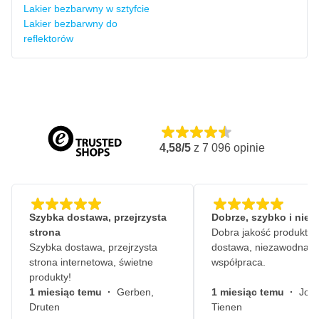
Lakier bezbarwny w sztyfcie
Lakier bezbarwny do
reflektorów
4,58/5
z
7 096
opinie
Szybka dostawa, przejrzysta
Dobrze, szybko i nie
strona
Dobra jakość produktów
Szybka dostawa, przejrzysta
dostawa, niezawodna
strona internetowa, świetne
współpraca.
produkty!
1 miesiąc temu
·
Gerben,
1 miesiąc temu
·
John
Druten
Tienen