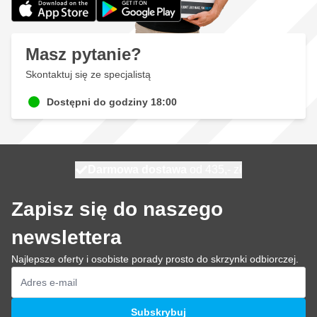
Masz pytanie?
Skontaktuj się ze specjalistą
Dostępni do godziny 18:00
Darmowa dostawa
100 dni
wysyłka dzisiaj
od 435,- zł
Zapisz się do naszego
newslettera
Najlepsze oferty i osobiste porady prosto do skrzynki odbiorczej.
Adres e-mail
Subskrybuj