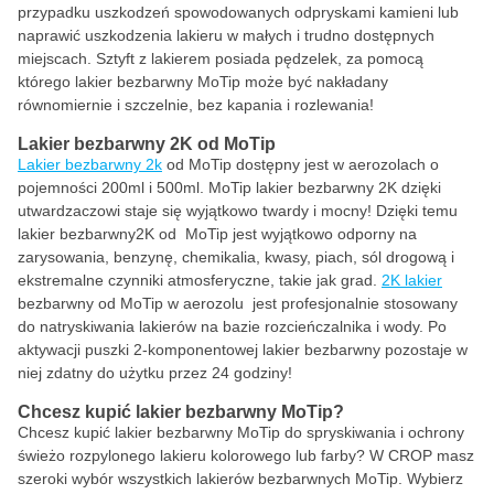
przypadku uszkodzeń spowodowanych odpryskami kamieni lub
naprawić uszkodzenia lakieru w małych i trudno dostępnych
miejscach. Sztyft z lakierem posiada pędzelek, za pomocą
którego lakier bezbarwny MoTip może być nakładany
równomiernie i szczelnie, bez kapania i rozlewania!
Lakier bezbarwny 2K od MoTip
Lakier bezbarwny 2k
od MoTip dostępny jest w aerozolach o
pojemności 200ml i 500ml. MoTip lakier bezbarwny 2K dzięki
utwardzaczowi staje się wyjątkowo twardy i mocny! Dzięki temu
lakier bezbarwny2K od MoTip jest wyjątkowo odporny na
zarysowania, benzynę, chemikalia, kwasy, piach, sól drogową i
ekstremalne czynniki atmosferyczne, takie jak grad.
2K lakier
bezbarwny od MoTip w aerozolu jest profesjonalnie stosowany
do natryskiwania lakierów na bazie rozcieńczalnika i wody. Po
aktywacji puszki 2-komponentowej lakier bezbarwny pozostaje w
niej zdatny do użytku przez 24 godziny!
Chcesz kupić lakier bezbarwny MoTip?
Chcesz kupić lakier bezbarwny MoTip do spryskiwania i ochrony
świeżo rozpylonego lakieru kolorowego lub farby? W CROP masz
szeroki wybór wszystkich lakierów bezbarwnych MoTip. Wybierz