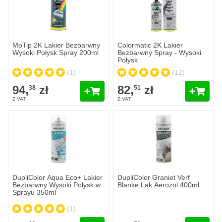
Ilość
Zawartość
Dodaj do 
MoTip 2K Lakier Bezbarwny
Colormatic 2K Lakier
Wysoki Połysk Spray 200ml
Bezbarwny Spray - Wysoki
Połysk
(1)
(12)
94,
zł
82,
zł
38
51
DupliColor Aqua Eco+ Lakier
DupliColor Graniet Verf
Bezbarwny Wysoki Połysk w
Blanke Lak Aerozol 400ml
Sprayu 350ml
(1)