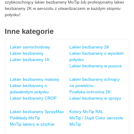
szybkoschnący lakier bezbarwny MoTip lub profesjonalny lakier
bezbarwny 2K w aerozolu z utwardzaczem w każdym stopniu
połysku!
Inne kategorie
Lakier samochodowy
Lakier bezbarwny 2K
Lakier bezbarwny
Lakier bezbarwny o wysokim
Lakier bezbarwny 1K
połysku
Lakier bezbarwny w puszce
Lakier bezbarwny matowy
Lakier bezbarwny schnący
Lakier bezbarwny o
na powietrzu
jedwabistym połysku
Powłoka ochronna 2K
Lakier bezbarwny CROP
Lakier bezbarwny w sprayu
Lakier bezbarwny SprayMax
Kolory MoTip RAL
Podkłady MoTip
MoTip / Dupli Color aerozole
MoTip lakiery w sztyfcie
MoTip