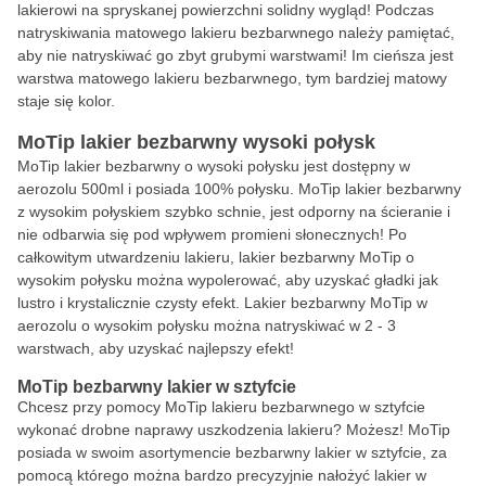
lakierowi na spryskanej powierzchni solidny wygląd! Podczas
natryskiwania matowego lakieru bezbarwnego należy pamiętać,
aby nie natryskiwać go zbyt grubymi warstwami! Im cieńsza jest
warstwa matowego lakieru bezbarwnego, tym bardziej matowy
staje się kolor.
MoTip lakier bezbarwny wysoki połysk
MoTip lakier bezbarwny o wysoki połysku jest dostępny w
aerozolu 500ml i posiada 100% połysku. MoTip lakier bezbarwny
z wysokim połyskiem szybko schnie, jest odporny na ścieranie i
nie odbarwia się pod wpływem promieni słonecznych! Po
całkowitym utwardzeniu lakieru, lakier bezbarwny MoTip o
wysokim połysku można wypolerować, aby uzyskać gładki jak
lustro i krystalicznie czysty efekt. Lakier bezbarwny MoTip w
aerozolu o wysokim połysku można natryskiwać w 2 - 3
warstwach, aby uzyskać najlepszy efekt!
MoTip bezbarwny lakier w sztyfcie
Chcesz przy pomocy MoTip lakieru bezbarwnego w sztyfcie
wykonać drobne naprawy uszkodzenia lakieru? Możesz! MoTip
posiada w swoim asortymencie bezbarwny lakier w sztyfcie, za
pomocą którego można bardzo precyzyjnie nałożyć lakier w