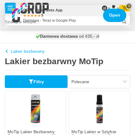
Przejdź do treści
×
zł
CROP - NonPaints App
Open
5
Darmowa - Teraz w Google Play
Darmowa dostawa
100 dni
wysyłka dzisiaj
od 435,- zł
Lakier bezbarwny
Lakier bezbarwny MoTip
Filtry
MoTip Lakier Bezbarwny
MoTip Lakier w Sztyfcie