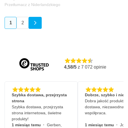
Wyposażona w arkusz ochronny z motywem szachownicy,
Przetłumacz z Niderlandzkiego
aby jeszcze bardziej ułatwić cięcie
Odpycha wilgoć i przeciągi
1
2
Aktualnie czytasz stronę
Strona
Izolacja akustyczna
Ochrona przed hałasem
Odporna na zabrudzenia
Grubość: 2,1 mm
Rozciągliwość: 25 N/cm
Wydłużenie przy zerwaniu: 15%
4,58/5
z
7 072
opinie
Przyczepność do stali: 2,1 N/cm
Odporność na ciepło: 60°C.
Szybka dostawa, przejrzysta
Dobrze, szybko i nie
strona
Dobra jakość produktów
Szybka dostawa, przejrzysta
dostawa, niezawodna
strona internetowa, świetne
współpraca.
produkty!
1 miesiąc temu
·
Gerben,
1 miesiąc temu
·
John