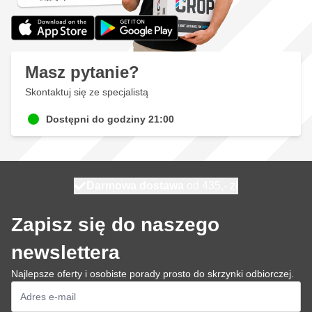
Masz pytanie?
Skontaktuj się ze specjalistą
Dostępni do godziny 21:00
Darmowa dostawa
100 dni
wysyłka dzisiaj
od 435,- zł
Zapisz się do naszego
newslettera
Najlepsze oferty i osobiste porady prosto do skrzynki odbiorczej.