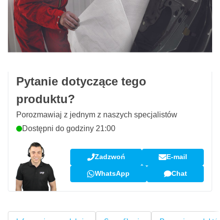
Zamów przed 23:59,
wysyłka dzisiaj
Darmowa dostawa
od 435,- zł
100 dni
na zwrot i wymianę
Opinie klientów:
4,58/5
(7 072 recenzji)
Pytanie dotyczące tego
produktu?
Porozmawiaj z jednym z naszych specjalistów
Dostępni do godziny 21:00
Zadzwoń
E-mail
WhatsApp
Chat