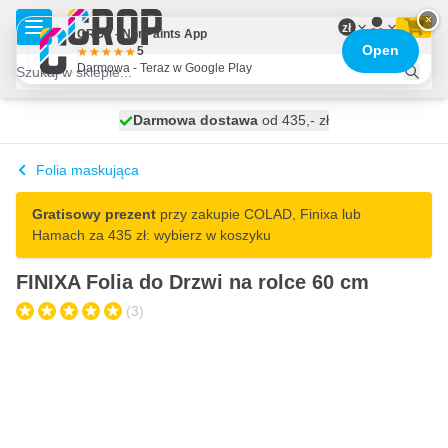
Przejdź do treści
×
zł
CROP - NonPaints App
Open
5
Darmowa - Teraz w Google Play
Darmowa dostawa
100 dni
wysyłka dzisiaj
od 435,- zł
Folia maskująca
Gratisowy prezent
przy zakupie COLAD, Finixa lub
Hamach za 435 zł: wybierz w koszyku
FINIXA Folia do Drzwi na rolce 60 cm
(3)