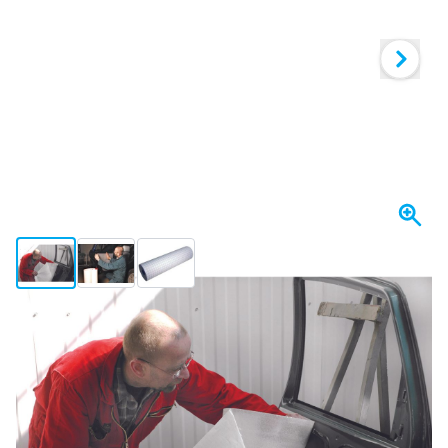
View larger image
View larger image
View larger image
W magazynie
364,
zł
90
Z VAT
Ilość
Dodaj do koszyka