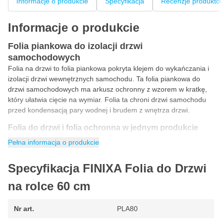
Informacje o produkcie
Specyfikacja
Recenzje produktó
Informacje o produkcie
Folia piankowa do izolacji drzwi
samochodowych
Folia na drzwi to folia piankowa pokryta klejem do wykańczania i
izolacji drzwi wewnętrznych samochodu. Ta folia piankowa do
drzwi samochodowych ma arkusz ochronny z wzorem w kratkę,
który ułatwia cięcie na wymiar. Folia ta chroni drzwi samochodu
przed kondensacją pary wodnej i brudem z wnętrza drzwi.
Folia do drzwi i folia ochronna w jednym produkcie
Folia piankowa służy do wykańczania i izolacji drzwi
Pełna informacja o produkcie
samochodowych, podobnie jak oryginał. Ta wielofunkcyjna folia
składa się z podkładu z pianki polietylenowej PE pokrytego folią
Specyfikacja FINIXA Folia do Drzwi
polipropylenową PP i jest pokryta półlepkim klejem akrylowym,
dzięki czemu ta folia ochronna doskonale nadaje się również do
na rolce 60 cm
ochrony (świeżo pomalowanych) części przed uszkodzeniem.
Chroni tapicerkę drzwi przed kondensacją i brudem
Nr art.
PLA80
Folia ochronna na drzwi zapobiega wnikaniu skroplin lub kropel