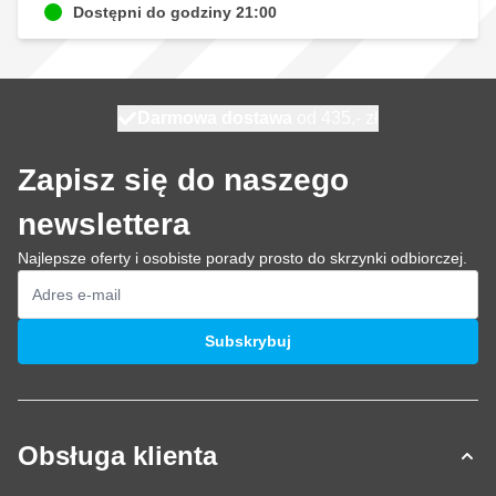
Dostępni do godziny 21:00
Darmowa dostawa
100 dni
wysyłka dzisiaj
od 435,- zł
Zapisz się do naszego
newslettera
Najlepsze oferty i osobiste porady prosto do skrzynki odbiorczej.
Adres e-mail
Subskrybuj
Obsługa klienta