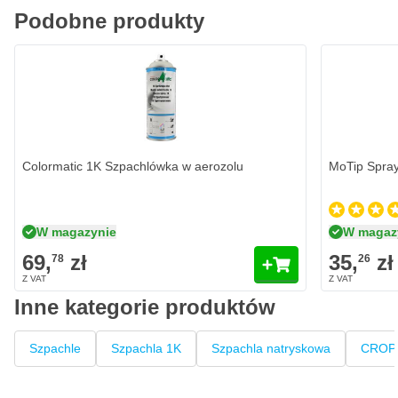
Podobne produkty
Colormatic 1K Szpachlówka w aerozolu
MoTip Spray
W magazynie
W magaz
69,
zł
35,
zł
78
26
Inne kategorie produktów
Szpachle
Szpachla 1K
Szpachla natryskowa
CROP