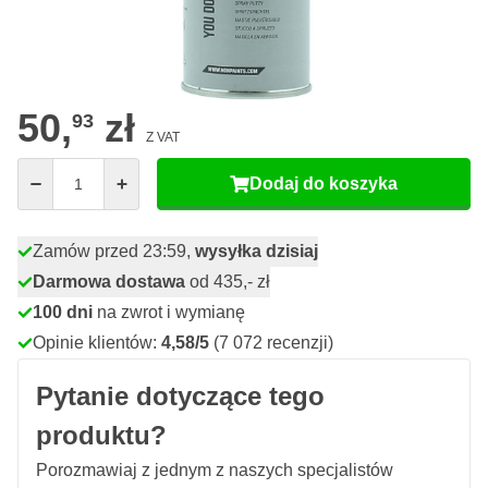
39
18 sztuk
48,
zł
ZAOSZCZĘDŹ 5%
za/szt
85
24 sztuk
46,
zł
ZAOSZCZĘDŹ 8%
za/szt
50,
zł
93
Z VAT
Ilość
Dodaj do koszyka
Zamów przed 23:59,
wysyłka dzisiaj
Darmowa dostawa
od 435,- zł
100 dni
na zwrot i wymianę
Opinie klientów:
4,58/5
(7 072 recenzji)
Pytanie dotyczące tego
produktu?
Porozmawiaj z jednym z naszych specjalistów