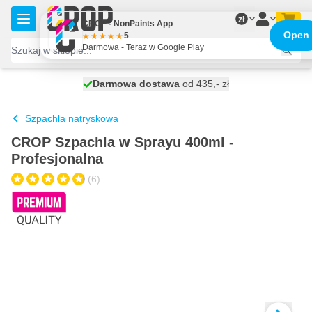
Przejdź do treści
zł
CROP - NonPaints App
Open
5
Darmowa - Teraz w Google Play
Darmowa dostawa
100 dni
wysyłka dzisiaj
od 435,- zł
Szpachla natryskowa
CROP Szpachla w Sprayu 400ml -
Profesjonalna
(6)