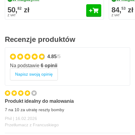
50,
zł
84,
zł
82
53
Recenzje produktów
4.85
/5
Na podstawie
6 opinii
Napisz swoją opinię
Produkt idealny do malowania
7 na 10 za utratę reszty bomby
16 lutego 2026
Phil |
16.02.2026
Przetłumacz z Francuskiego