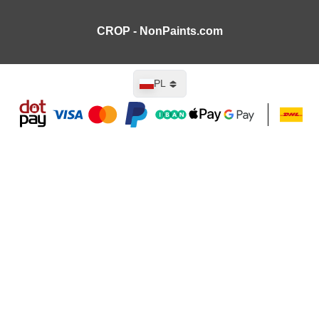
CROP - NonPaints.com
Język
PL
Dodaj do koszyka