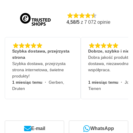
4,58/5
z
7 072
opinie
Szybka dostawa, przejrzysta
Dobrze, szybko i nie
strona
Dobra jakość produktów
Szybka dostawa, przejrzysta
dostawa, niezawodna
strona internetowa, świetne
współpraca.
produkty!
1 miesiąc temu
·
Gerben,
1 miesiąc temu
·
John
Druten
Tienen
E-mail
WhatsApp