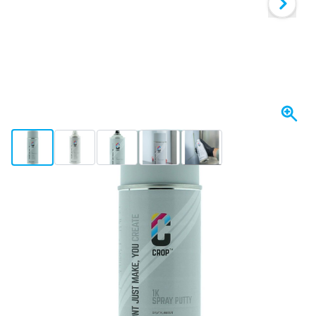
View larger image
View larger image
View larger image
View larger image
View larger image
+2
W magazynie
Wybierz ilość
93
1 sztuka
50,
zł
91
6 sztuk
49,
zł
ZAOSZCZĘDŹ 2%
za/szt
89
12 sztuk
48,
zł
ZAOSZCZĘDŹ 4%
za/szt