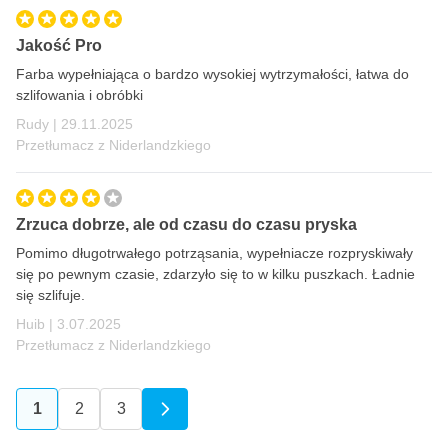
Jakość Pro
Farba wypełniająca o bardzo wysokiej wytrzymałości, łatwa do
szlifowania i obróbki
29 listopada 2025
Rudy |
29.11.2025
Przetłumacz z Niderlandzkiego
Zrzuca dobrze, ale od czasu do czasu pryska
Pomimo długotrwałego potrząsania, wypełniacze rozpryskiwały
się po pewnym czasie, zdarzyło się to w kilku puszkach. Ładnie
się szlifuje.
3 lipca 2025
Huib |
3.07.2025
Przetłumacz z Niderlandzkiego
1
2
3
Aktualnie czytasz stronę
Strona
Strona