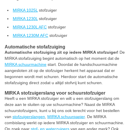
MIRKA 1025L
stofzuiger
MIRKA 1230L
stofzuiger
MIRKA 1230L AFC
stofzuiger
MIRKA 1230M AFC
stofzuiger
Automatische stofafzuiging
Automatische stofzuiging zit op iedere MIRKA stofzuiger!
De
MIRKA stofafzuiging begint automatisch op het moment dat de
MIRKA schuurmachine
start. Doordat de handschuurmachine
aangesloten zit op de stofzuiger herkent het apparaat dat er
begonnen wordt met schuren. Hierdoor start de automatische
stofafzuiging direct zodat u altijd stofvrij kunt schuren.
MIRKA stofzuigerslang voor schuurstofzuiger
Heeft u een MIRKA stofzuiger en wilt u een stofzuigerslang om
deze aan te sluiten op uw schuurmachine? Naast de MIRKA
schuurstofzuigers, kunt u bij ons ook terecht voor het bestellen
van
stofzuigerslangen
,
MIRKA schuurpapier
. De MIRKA
combislang werkt op iedere MIRKA stofzuiger en schuurmachine.
Op zoek naar
stof- en waterzuigers
van een ander merk? Ook