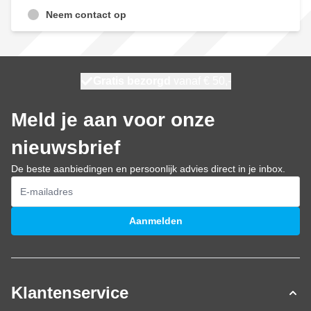
Neem contact op
100 dagen
Gratis bezorgd
vanaf € 50,-
morgen bezorgd
Meld je aan voor onze
nieuwsbrief
De beste aanbiedingen en persoonlijk advies direct in je inbox.
E-mailadres
Aanmelden
Klantenservice