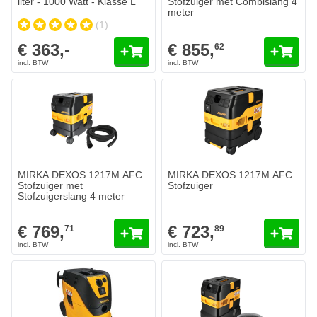
liter - 1000 Watt - Klasse L
Stofzuiger met Combislang 4
meter
(1)
€ 363,-
€ 855,
62
MIRKA DEXOS 1217M AFC
MIRKA DEXOS 1217M AFC
Stofzuiger met
Stofzuiger
Stofzuigerslang 4 meter
€ 769,
€ 723,
71
89