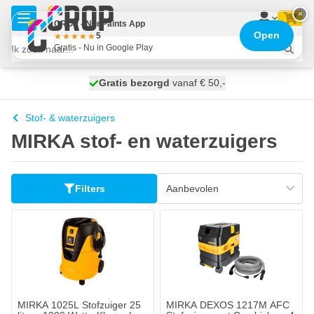
Ga naar de inhoud
×
CROP - NonPaints App
Open
5
Gratis - Nu in Google Play
100 dagen
Gratis bezorgd
vanaf € 50,-
morgen bezorgd
Stof- & waterzuigers
MIRKA stof- en waterzuigers
Filters
MIRKA 1025L Stofzuiger 25
MIRKA DEXOS 1217M AFC