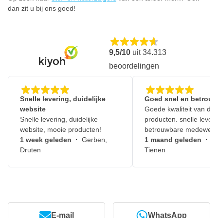
dan zit u bij ons goed!
9,5/10
uit
34.313
beoordelingen
Snelle levering, duidelijke
Goed snel en betrouw
website
Goede kwaliteit van de
Snelle levering, duidelijke
producten. snelle leveri
website, mooie producten!
betrouwbare medewerk
1 week geleden
·
Gerben,
1 maand geleden
·
J
Druten
Tienen
E-mail
WhatsApp