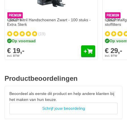
Aantal
Uitvoering
In mijn winkelwagen
CROP Nitril Handschoenen Zwart - 100 stuks -
CROP Halfge
Extra Sterk
stoffilters
(19)
Op voorraad
Op voor
€ 19,-
€ 29,-
Productbeoordelingen
Beoordeel als eerste dit product en help andere klanten bij
het maken van hun keuze.
Schrijf jouw beoordeling