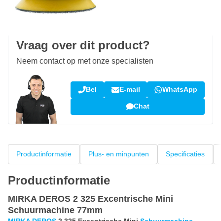
100 dagen
retourneren en ruilen
Klantbeoordeling:
9,5/10
(34.260 reviews)
Vraag over dit product?
Neem contact op met onze specialisten
Bel
E-mail
WhatsApp
Chat
Productinformatie
Plus- en minpunten
Specificaties
Productinformatie
MIRKA DEROS 2 325 Excentrische Mini
Schuurmachine 77mm