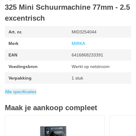
roterend
325 Mini Schuurmachine 77mm - 2.5
Doordat deze MIRKA DEROS II 325CV
kleine schuurmachine
excentrisch
2,5mm excentrisch roterend
is, krijg je een ongeëvenaard fijn
schuurwerk. De 2,5mm schuuruitslag maakt kleine ronddraaiende
cirkels om zo een zeer glad en egaal schuurbeeld te creëren.
Art. nr.
MID3254044
Hierdoor is de MIRKA DEROS II 325 kleine schuurmachine ideaal
Merk
MIRKA
om mee nat te schuren en
autolak
of
blanke lak
te wetsanden.
EAN
6416868233391
Kenmerken MIRKA DEROS 2 325CV Schuurmachine
Voedingsbron
Werkt op netstroom
Professionele mini schuurmachine met 2,5mm excentrische
uitslag
Verpakking
1 stuk
300 Watt koolborstelloze motor voor de beste performance
Schuurzool
Excentrische uitslag
Geluidsniveau
Diameter
Gewicht
Inhoud
Minimum toerental
Maximale snelheid
Wattage (Watt)
Categorie
800 gram
0.8 kg
77 mm
Schuurmachines
Klittenband
67 dB(A)
300 W
4000 omw/min
10000 omw/min
2.5 mm
Klittenband schuurzool 77mm met gaten voor stofafzuiging
Alle specificaties
Regelbaar toerental tussen 4.000 en 10.000 rpm
Maak je aankoop compleet
Zeer ergonomisch design met softgrip onderdelen
Uitgerust met Bluetooth technologie om de prestaties uit te
CROP Nitril Handschoenen Zwart - 100 stuks - Extra Sterk
€ 19,-
lezen
Op voorraad
Wordt geleverd met 2 jaar MIRKA garantie