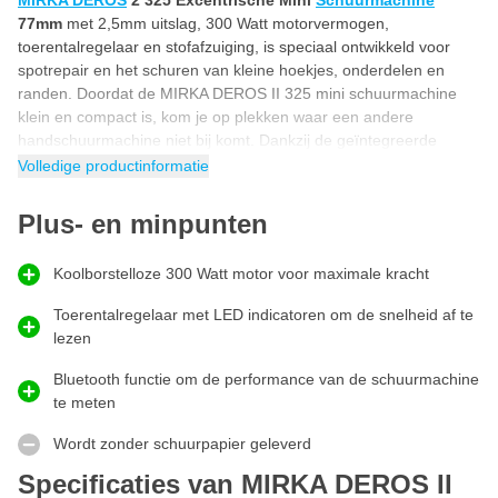
MIRKA DEROS
2 325 Excentrische Mini
Schuurmachine
77mm
met 2,5mm uitslag, 300 Watt motorvermogen,
toerentalregelaar en stofafzuiging, is speciaal ontwikkeld voor
spotrepair en het schuren van kleine hoekjes, onderdelen en
randen. Doordat de MIRKA DEROS II 325 mini schuurmachine
klein en compact is, kom je op plekken waar een andere
handschuurmachine niet bij komt. Dankzij de geïntegreerde
Bluetooth functie koppel je de MIRKA DEROS 2 325CV
Volledige productinformatie
handschuurmachine aan je smartphone of tablet om inzicht te
krijgen in het gebruik van het apparaat.
Plus- en minpunten
300 Watt mini schuurmachine met koolborstelloze
motor
Koolborstelloze 300 Watt motor voor maximale kracht
Deze DEROS II van MIRKA is een 300 Watt mini schuurmachine
met koolborstelloze motor waardoor je voldoende kracht hebt om
Toerentalregelaar met LED indicatoren om de snelheid af te
het apparaat intensief te gebruiken. Doordat de 300 Watt motor
lezen
koolborstelloos is, heeft het kleine schuurapparaat weinig
Bluetooth functie om de performance van de schuurmachine
onderhoud nodig wat resulteert in een een langere levensduur
te meten
dan andere machines. Dankzij de koolborstelloze motor met 300
Watt vermogen is deze elektrische mini schuurmachine ook
Wordt zonder schuurpapier geleverd
storingsvrij!
Specificaties van MIRKA DEROS II
Kleine schuurmachine 2,5mm excentrisch