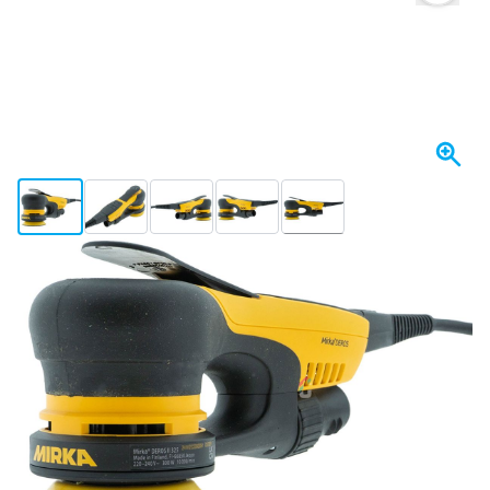
View larger image
View larger image
View larger image
View larger image
View larger image
+6
Op voorraad
€ 531,
58
incl. BTW
Aantal
In mijn winkelwagen
Voor 23:59 uur besteld,
morgen bezorgd
Gratis bezorgd
vanaf € 50,-