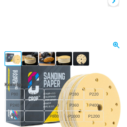
View larger image
View larger image
View larger image
View larger image
View larger image
+8
Op voorraad
Korrelgrofte
P80
P120
P150
P180
P220
P240
P280
P320
P360
P400
P500
P600
P800
P1000
P1200