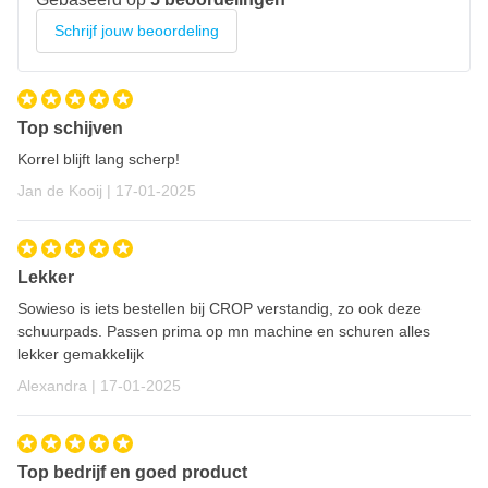
Schuurpapier is behandelt met een anti-volloop coating voor
Schrijf jouw beoordeling
een lange standtijd
Zeer brede reeks aan korrel groftes van P80 t/m P1200
Bevat sterk klittenband voor een goede hechting op je
schuurmachine
Top schijven
Universeel inzetbaar voor elke schuurklus
Korrel blijft lang scherp!
Kan gebruikt worden op alle materialen en ondergronden
17 januari 2025
Jan de Kooij |
17-01-2025
Als set van 50 vellen verpakt per schuurkorrel
Lekker
Sowieso is iets bestellen bij CROP verstandig, zo ook deze
schuurpads. Passen prima op mn machine en schuren alles
lekker gemakkelijk
17 januari 2025
Alexandra |
17-01-2025
Top bedrijf en goed product