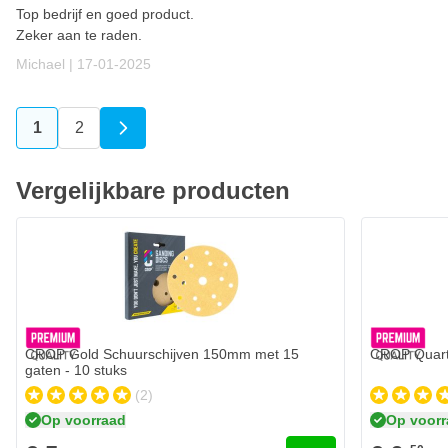
Top bedrijf en goed product.
Zeker aan te raden.
17 januari 2025
Michael |
17-01-2025
1
2
U lees momenteel pagina
Pagina
Vergelijkbare producten
CROP Gold Schuurschijven 150mm met 15 gaten - 10 stuks
CROP Quart
€ 5,-
€ 6,
50
Op voorraad
Op voor
Aantal
Aantal
Korrelgrofte
Korrelgroft
In mijn winkelwagen
CROP Gold Schuurschijven 150mm met 15
CROP Quart
gaten - 10 stuks
(2)
Op voorraad
Op voor