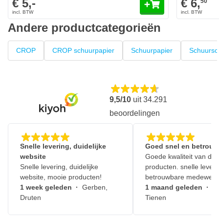
€ 5,-
€ 6,
50
Andere productcategorieën
CROP
CROP schuurpapier
Schuurpapier
Schuursc
9,5/10
uit
34.291
beoordelingen
Snelle levering, duidelijke
Goed snel en betrouw
website
Goede kwaliteit van de
Snelle levering, duidelijke
producten. snelle leveri
website, mooie producten!
betrouwbare medewerk
1 week geleden
·
Gerben,
1 maand geleden
·
J
Druten
Tienen