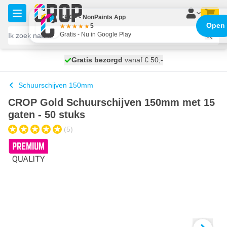
Ga naar de inhoud
CROP - NonPaints App
Open
5
Gratis - Nu in Google Play
100 dagen
Gratis bezorgd
vanaf € 50,-
maandag bezorgd
Schuurschijven 150mm
CROP Gold Schuurschijven 150mm met 15
gaten - 50 stuks
(5)