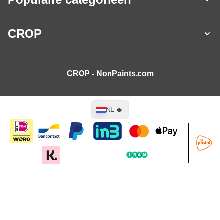
CROP
CROP - NonPaints.com
Taal
NL
In mijn winkelwagen