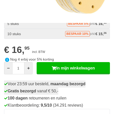
Kies je aantal
95
1 stuk
€ 16,
11
5 stuks
€ 16,
BESPAAR 5%
p/st.
26
10 stuks
€ 15,
BESPAAR 10%
p/st.
€ 16,
95
incl. BTW
Nog
4
erbij voor
5
% korting
Aantal
In mijn winkelwagen
Voor 23:59 uur besteld,
maandag bezorgd
Gratis bezorgd
vanaf € 50,-
100 dagen
retourneren en ruilen
Klantbeoordeling:
9,5/10
(34.291 reviews)