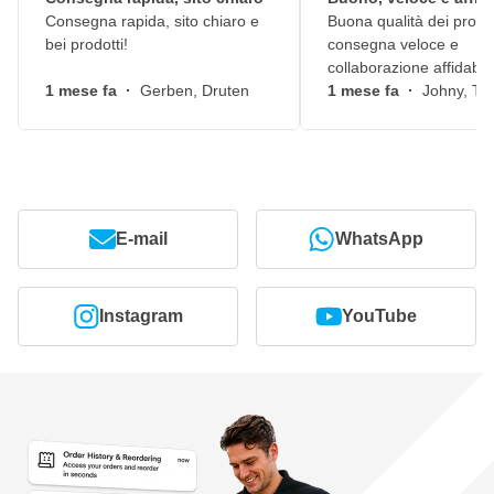
Consegna rapida, sito chiaro e
Buona qualità dei prodot
bei prodotti!
consegna veloce e
collaborazione affidabile
1 mese fa
·
Gerben, Druten
1 mese fa
·
Johny, Ti
E-mail
WhatsApp
Instagram
YouTube