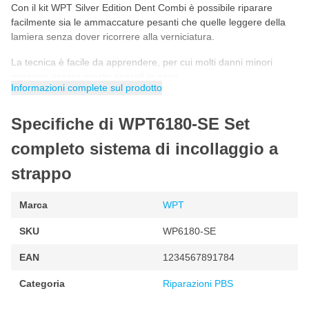
Con il kit WPT Silver Edition Dent Combi è possibile riparare
facilmente sia le ammaccature pesanti che quelle leggere della
lamiera senza dover ricorrere alla verniciatura.
La tecnica è facile da apprendere, per cui molti danni minori
possono essere presto riparati in casa.
Informazioni complete sul prodotto
Il set è composto dalle seguenti parti:
Specifiche di WPT6180-SE Set
1x martello per ammaccature/estrattore, edizione argento
completo sistema di incollaggio a
1x pistola per colla, 100-240 Volt
strappo
2x Adattatori per colla, blu, 15 mm
2x Adattatori per colla, blu, 20 mm
Marca
WPT
2x Adattatori per colla, blu, 25 mm
2x Adattatori per colla, blu, 30 mm
SKU
WP6180-SE
2x Adattatori a colla, blu, 35 mm
EAN
1234567891784
2x Adattatori a colla, blu, 40 mm
Categoria
Riparazioni PBS
2x Adattatori a colla, blu, 50x30 mm