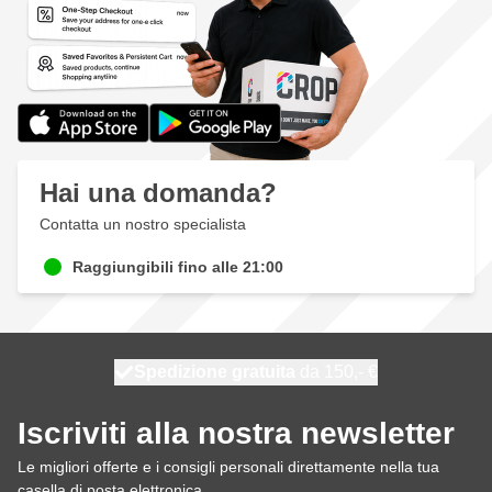
Hai una domanda?
Contatta un nostro specialista
Raggiungibili fino alle 21:00
Spedizione gratuita
100 giorni
spedito oggi
da 150,- €
Iscriviti alla nostra newsletter
Le migliori offerte e i consigli personali direttamente nella tua
casella di posta elettronica.