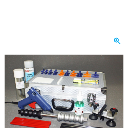
Spedito oggi
561,
€
20
incl. IVA
Quantità
Aggiungi al Carrello
Ordina entro le 23:59,
spedito oggi
Spedizione gratuita
da 150,- €
100 giorni
per resi & cambi
Recensioni dei clienti:
4,58/5
(7.072 recensioni)