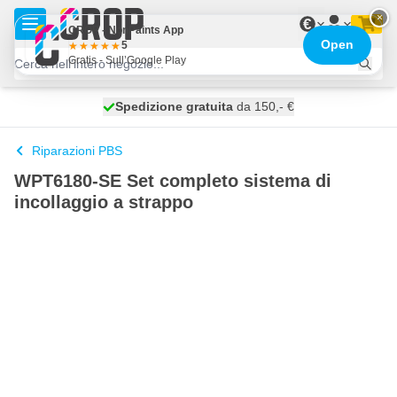
Salta al contenuto
×
€
CROP - NonPaints App
Open
5
Gratis - Sull’Google Play
Spedizione gratuita
100 giorni
spedito oggi
da 150,- €
Riparazioni PBS
WPT6180-SE Set completo sistema di
incollaggio a strappo