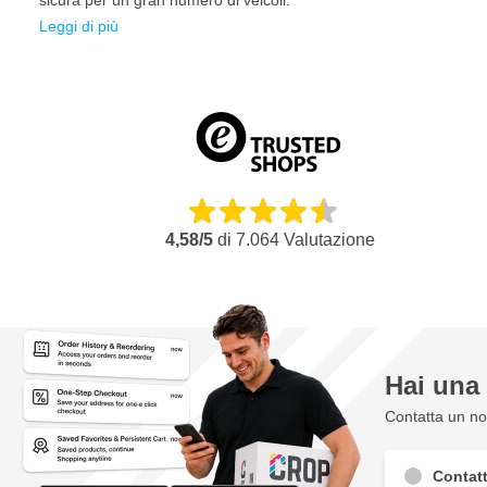
sicura per un gran numero di veicoli.
Giallo (100x), Nero (50x), Bianco (50x)
Leggi di più
Giallo (200x)
Giallo (100x), Nero (50x), Blu (50x)
Giallo (100x), Nero (25x), Blu (50x), Bianco (25x)
4,58/5
di
7.064
Valutazione
Hai un
Contatta un nos
Contatt