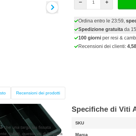
Ordina entro le 23:59,
sped
Spedizione gratuita
da 15
100 giorni
per resi & camb
Recensioni dei clienti:
4,5
sto
Recensioni dei prodotti
Specifiche di Viti 
SKU
no che una targa sia fissata
 Infatti, queste viti di foratura
Marca