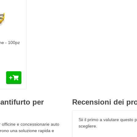
he - 100pz
Aggiungi al Carrello
ghe - 100pz
sta e quindi non possono essere
n tappo speciale. Lo svantaggio è
antifurto per
Recensioni dei pro
erchio trasparente
Sii il primo a valutare questo pr
 officine e concessionarie auto
eso il tappo speciale E420 in una
scegliere.
frono una soluzione rapida e
 separatamente.