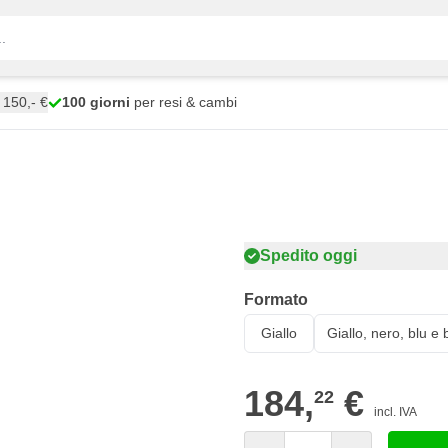
150,- €
100 giorni
per resi & cambi
Spedito oggi
Formato
Giallo
Giallo, nero, blu e
184,
€
22
incl. IVA
Quantità