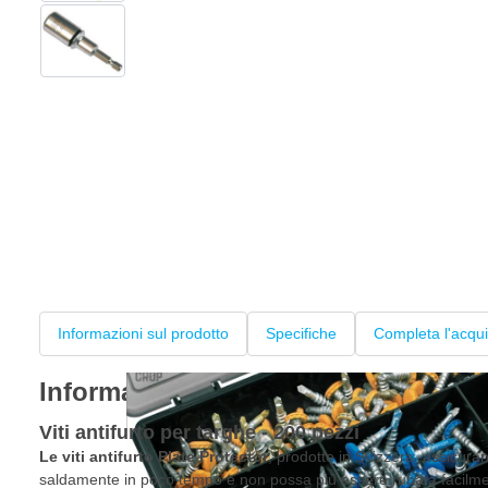
View larger image
Informazioni sul prodotto
Specifiche
Completa l'acqui
Informazioni sul prodotto
Viti antifurto per targhe - 200 pezzi
Le viti antifurto Plate Protector
, prodotte in Svizzera, assicura
saldamente in poco tempo e non possa più essere rubata facilmente.