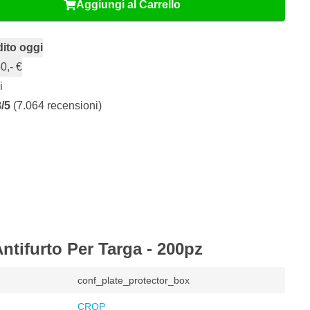
Aggiungi al Carrello
ito oggi
0,- €
i
8/5
(7.064 recensioni)
Antifurto Per Targa - 200pz
conf_plate_protector_box
CROP