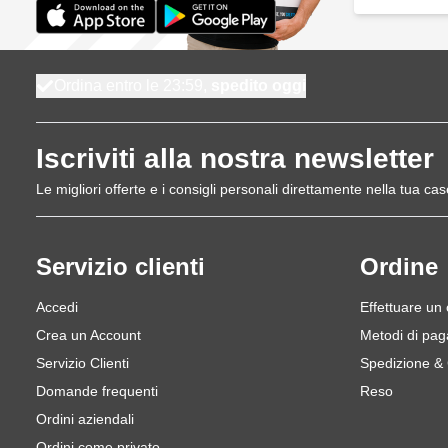
Ordina entro le 23:59,
spedito oggi
Iscriviti alla nostra newsletter
Le migliori offerte e i consigli personali direttamente nella tua cas
Servizio clienti
Ordine
Accedi
Effettuare un
Crea un Account
Metodi di pa
Servizio Clienti
Spedizione &
Domande frequenti
Reso
Ordini aziendali
Ordini come privato