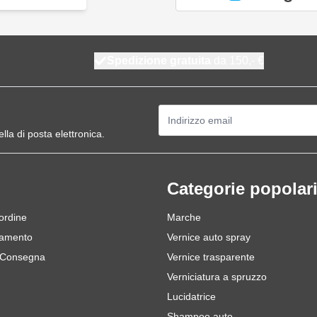
Spedizione gratuita
da 150,- €
Indirizzo email
ella di posta elettronica.
Categorie popolar
 ordine
Marche
gamento
Vernice auto spray
 Consegna
Vernice trasparente
Verniciatura a spruzzo
Lucidatrice
Shampoo auto