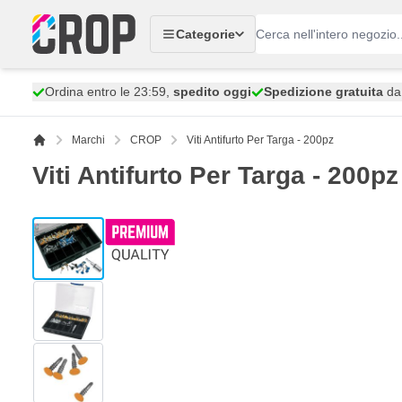
Salta al contenuto
Categorie
Ordina entro le 23:59,
spedito oggi
Spedizione gratuita
da 
Marchi
CROP
Viti Antifurto Per Targa - 200pz
Viti Antifurto Per Targa - 200pz
View larger image
View larger image
View larger image