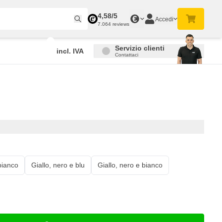
4,58/5
€
Accedi
7.064 reviews
Servizio clienti
incl. IVA
Contattaci
 bianco
Giallo, nero e blu
Giallo, nero e bianco