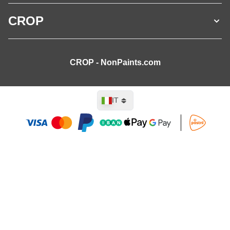
CROP
CROP - NonPaints.com
Lingua
IT