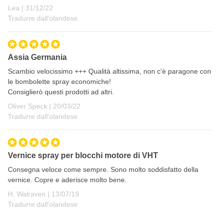
31 dicembre 2022
Lea |
31/12/22
SP135 - GM Blue
Tradurre dall'olandese
SP137 - Ford Gray
SP138 - New Ford Blue
SP139 - GM Satin Black
Assia Germania
SP152 - Ford Red
Scambio velocissimo +++ Qualità altissima, non c'è paragone con
le bombolette spray economiche!
SP153 - Old Ford Blue
Consiglierò questi prodotti ad altri.
SP154 - Grabber Green
20 marzo 2022
Oliver Speck |
20/03/22
SP155 - Chrysler Red
Tradurre dall'olandese
SP755 - Competition Ford Blue
SP756 - Hot Pink
SP760 - Kermit Green
Vernice spray per blocchi motore di VHT
SP995 - Nu-Cast™ Aluminum
Consegna veloce come sempre. Sono molto soddisfatto della
vernice. Copre e aderisce molto bene.
SP997 - Nu-Cast™ Iron
13 luglio 2019
H. Walraven |
13/07/19
SP148 - Light Grey Primer
Tradurre dall'olandese
SP145 - Gloss Clear