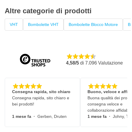
Caratteristiche
Altre categorie di prodotti
Spray professionale per motori
VHT
Bombolette VHT
Bombolette Blocco Motore
Bo
Altamente resistente all'olio, ai prodotti chimici e alle
sollecitazioni meccaniche
Ha un altissimo potere coprente
Resistente al calore fino a 288°C
4,58/5
di
7.096
Valutazione
Consegna rapida, sito chiaro
Buono, veloce e affid
Consegna rapida, sito chiaro e
Buona qualità dei prodot
bei prodotti!
consegna veloce e
collaborazione affidabile
1 mese fa
·
Gerben, Druten
1 mese fa
·
Johny, Ti