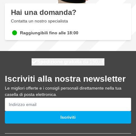
Hai una domanda?
Contatta un nostro specialista
Raggiungibili fino alle 18:00
Spedizione gratuita
100 giorni
spedito oggi
da 150,- €
Iscriviti alla nostra newsletter
Le migliori offerte e i consigli personali direttamente nella tua
casella di posta elettronica.
Indirizzo email
Iscriviti