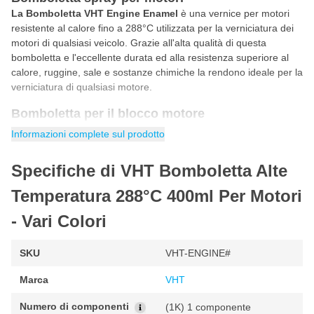
La Bomboletta VHT Engine Enamel
è una vernice per motori
resistente al calore fino a 288°C utilizzata per la verniciatura dei
motori di qualsiasi veicolo. Grazie all'alta qualità di questa
bomboletta e l'eccellente durata ed alla resistenza superiore al
calore, ruggine, sale e sostanze chimiche la rendono ideale per la
verniciatura di qualsiasi motore.
Bomboletta per il blocco motore
La bomboletta VHT Engine Enamel contiene una speciale
vernice
Informazioni complete sul prodotto
resistente al calore
sviluppata appositamente per la verniciatura
dei blocchi motore. Grazie alla sua resistenza al calore fino a 288
Specifiche di VHT Bomboletta Alte
gradi Celsius, questa vernice tollera il calore del motore
rimanendo sempre bello lucido per molto tempo! Grazie alla sua
Temperatura 288°C 400ml Per Motori
alta qualità l'utilizzo di questo spray professionale farà apparire il
vostro motore unico e nuovo per molto tempo!
- Vari Colori
Come vernicicare il motore con VHT Engine Enamel
SKU
VHT-ENGINE#
Rimuovere la vernice allentata e la ruggine. Pulire
accuratamente la superficie utilizzando un buon sgrassatore.
Marca
VHT
Spruzzare la superficie con il primer
VHT Engine Enamel
Primer
( SP148 ).
Numero di componenti
(1K) 1 componente