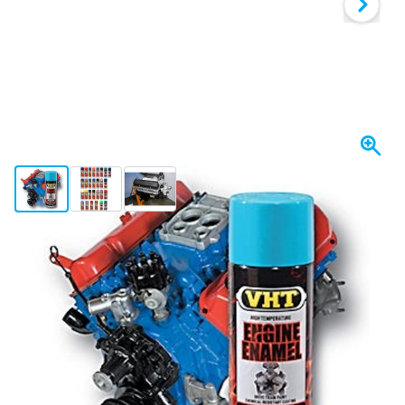
View larger image
View larger image
View larger image
Spedito oggi
26,
€
72
incl. IVA
Scegli il tuo colore
Ordina entro le 22:59,
spedito oggi