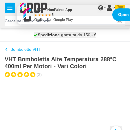
Salta al contenuto
€
CROP - NonPaints App
Open
5
Gratis - Sull’Google Play
Spedizione gratuita
100 giorni
spedito oggi
da 150,- €
Bombolette VHT
VHT Bomboletta Alte Temperatura 288°C
400ml Per Motori - Vari Colori
(3)