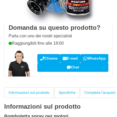
Spedizione gratuita
da 150,- €
100 giorni
per resi & cambi
Recensioni dei clienti:
4,58/5
(7.096 recensioni)
Domanda su questo prodotto?
Parla con uno dei nostri specialisti
Raggiungibili fino alle 18:00
Chiama
E-mail
WhatsApp
Chat
Informazioni sul prodotto
Specifiche
Completa l'acquisto
Informazioni sul prodotto
Bomboletta spray per motori