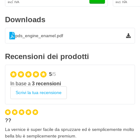
SP119 - Chevy Orange Red
Downloads
SP120 - Chrysler Hemi-Orange
SP121 - Universal Bright Red
pds_engine_enamel.pdf
SP122 - Pontiac Blue
SP123 - Chevy Orange
Recensioni dei prodotti
SP124 - Gloss Black
SP125 - Ford Dark Blue
5
/5
SP126 - Early Chrylser Blue
In base a
3 recensioni
SP127 - Universal Aluminum
Scrivi la tua recensione
SP128 - Gloss Yellow
SP129 - Gloss White
SP130 - Flat Black
??
SP131 - Ford Green
La vernice è super facile da spruzzare ed è semplicemente molto
SP132 - Universal Gold
bella blu è semplicemente premium.
SP134 - Ford Light Blue