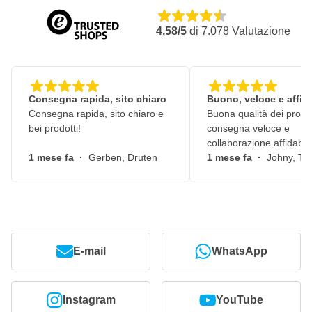
4,58/5
di
7.078
Valutazione
Consegna rapida, sito chiaro
Buono, veloce e affid
Consegna rapida, sito chiaro e
Buona qualità dei prodot
bei prodotti!
consegna veloce e
collaborazione affidabile
1 mese fa
·
Gerben, Druten
1 mese fa
·
Johny, Ti
E-mail
WhatsApp
Instagram
YouTube