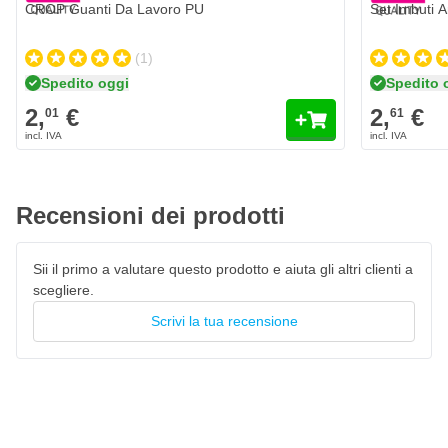
CROP Guanti Da Lavoro PU
Set Imbuti A
(1)
Spedito oggi
Spedito 
2,
€
2,
€
01
61
Recensioni dei prodotti
Sii il primo a valutare questo prodotto e aiuta gli altri clienti a
scegliere.
Scrivi la tua recensione