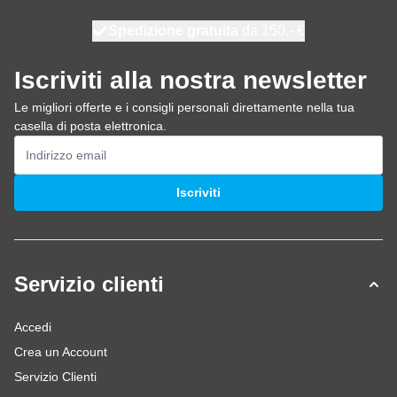
Spedizione gratuita
100 giorni
spedito oggi
da 150,- €
Iscriviti alla nostra newsletter
Le migliori offerte e i consigli personali direttamente nella tua
casella di posta elettronica.
Indirizzo email
Iscriviti
Servizio clienti
Accedi
Crea un Account
Servizio Clienti