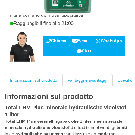
Domanda su questo prodotto?
Parla con uno dei nostri specialisti
Raggiungibili fino alle 21:00
Chiama
E-mail
WhatsApp
Chat
Informazioni sul prodotto
Vantaggi e svantaggi
Specific
Informazioni sul prodotto
Total LHM Plus minerale hydraulische vloeistof
1 liter
Total LHM Plus versnellingsbak olie 1 liter
is een
speciale
minerale hydraulische vloeistof
die traditioneel wordt gebruikt
in de
hydraulische systemen
van klassieke en
moderne