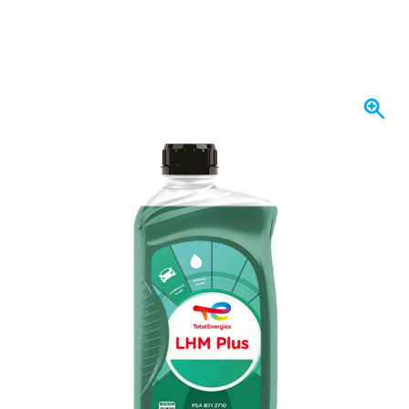
Spedito oggi
10,
€
36
incl. IVA
Quantità
Aggiungi al Carrello
Ordina entro le 23:59,
spedito oggi
Spedizione gratuita
da 150,- €
100 giorni
per resi & cambi
Recensioni dei clienti:
4,58/5
(7.078 recensioni)