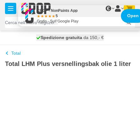
Salta al contenuto
€
CROP - NonPaints App
Open
5
Gratis - Sull’Google Play
Spedizione gratuita
100 giorni
spedito oggi
da 150,- €
Total
Total LHM Plus versnellingsbak olie 1 liter