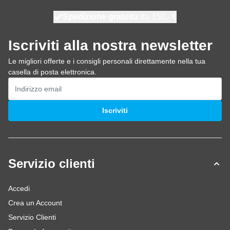
Spedizione gratuita
100 giorni
spedito oggi
da 150,- €
Iscriviti alla nostra newsletter
Le migliori offerte e i consigli personali direttamente nella tua
casella di posta elettronica.
Indirizzo email
Iscriviti
Servizio clienti
Accedi
Crea un Account
Servizio Clienti