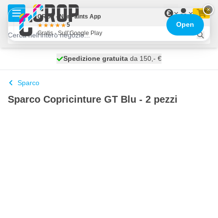
Salta al contenuto
×
€
CROP - NonPaints App
Open
5
Gratis - Sull’Google Play
Spedizione gratuita
100 giorni
spedito oggi
da 150,- €
Sparco
Sparco Copricinture GT Blu - 2 pezzi