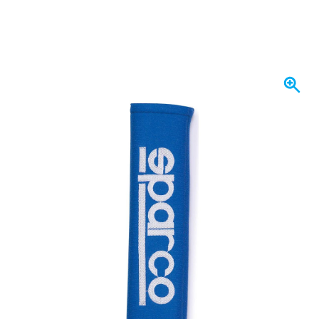
Spedito entro 1-2 giorni
29,
€
73
incl. IVA
Quantità
Aggiungi al Carrello
Ordina ora, spedito entro 1-2 giorni
Spedizione gratuita
da 150,- €
100 giorni
per resi & cambi
Recensioni dei clienti:
4,58/5
(7.072 recensioni)