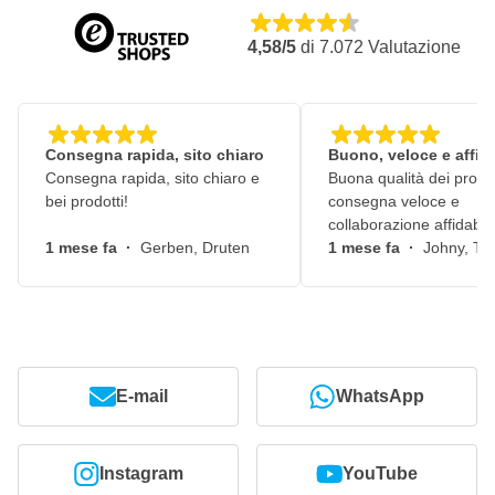
4,58/5
di
7.072
Valutazione
Consegna rapida, sito chiaro
Buono, veloce e affid
Consegna rapida, sito chiaro e
Buona qualità dei prodot
bei prodotti!
consegna veloce e
collaborazione affidabile
1 mese fa
·
Gerben, Druten
1 mese fa
·
Johny, Ti
E-mail
WhatsApp
Instagram
YouTube