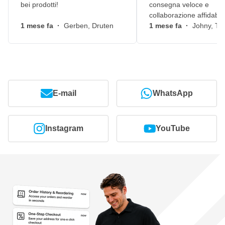
bei prodotti!
consegna veloce e
collaborazione affidabile
1 mese fa
·
Gerben, Druten
1 mese fa
·
Johny, Ti
E-mail
WhatsApp
Instagram
YouTube