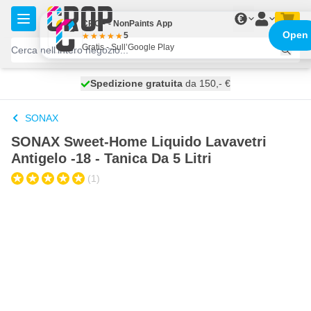
Salta al contenuto
€
CROP - NonPaints App
Open
5
Gratis - Sull’Google Play
Spedizione gratuita
100 giorni
spedito oggi
da 150,- €
SONAX
SONAX Sweet-Home Liquido Lavavetri
Antigelo -18 - Tanica Da 5 Litri
(1)