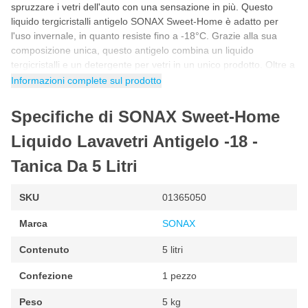
spruzzare i vetri dell'auto con una sensazione in più. Questo
liquido tergicristalli antigelo SONAX Sweet-Home è adatto per
l'uso invernale, in quanto resiste fino a -18°C. Grazie alla sua
composizione unica, questo antigelo combina un liquido
tergicristalli e un detergente per vetri in un unico prodotto. Oltre a
prevenire la formazione di ghiaccio e il congelamento
Informazioni complete sul prodotto
dell'impianto di lavaggio del parabrezza, pulisce il vetro dei
finestrini dell'auto per una visione chiara e senza striature. Grazie
Specifiche di SONAX Sweet-Home
all'alta qualità del liquido per tergicristalli SONAX, olio, fuliggine,
sale e sporco invernale vengono facilmente rimossi dal vetro del
Liquido Lavavetri Antigelo -18 -
parabrezza.
Tanica Da 5 Litri
Liquido tergicristalli invernale SONAX
Il
liquido tergicristalli SONAX per l'inverno
è resistente fino a
SKU
01365050
-18 gradi Celsius. Di conseguenza, è possibile utilizzare questo
liquido tergicristalli invernale
in tutta sicurezza durante le
Marca
SONAX
giornate fredde, quando la temperatura è inferiore allo zero. Con
Contenuto
5 litri
questo fluido antigelo nel vostro sistema tergicristalli, non dovrete
preoccuparvi del congelamento. Utilizzando questo liquido
Confezione
1 pezzo
tergicristalli antigelo SONAX in inverno, si evita la formazione di
ghiaccio sui vetri dell'auto e il congelamento del vetro.
Peso
5 kg