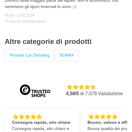
chimico della maggior parte dei liquidi. Non è economico, ma
nemmeno gli sport invernali lo sono ;-)
18 novembre 2024
Arjan |
18/11/24
Tradurre dall'olandese
Altre categorie di prodotti
Prodotti Car Detailing
SONAX
4,58/5
di
7.078
Valutazione
Consegna rapida, sito chiaro
Buono, veloce e affid
Consegna rapida, sito chiaro e
Buona qualità dei prodot