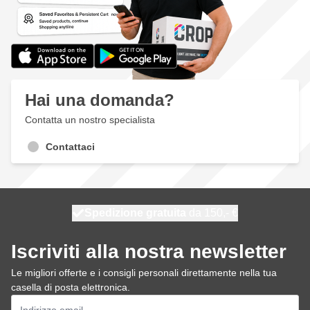
Hai una domanda?
Contatta un nostro specialista
Contattaci
Spedizione gratuita
100 giorni
spedito oggi
da 150,- €
Iscriviti alla nostra newsletter
Le migliori offerte e i consigli personali direttamente nella tua
casella di posta elettronica.