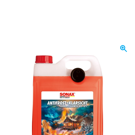
Spedito oggi
12,
€
03
incl. IVA
Quantità
Aggiungi al Carrello
Ordina entro le 23:59,
spedito oggi
Spedizione gratuita
da 150,- €
100 giorni
per resi & cambi