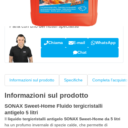
Recensioni dei clienti:
4,58/5
(7.078 recensioni)
Domanda su questo prodotto?
Parla con uno dei nostri specialisti
Chiama
E-mail
WhatsApp
Chat
Informazioni sul prodotto
Specifiche
Completa l'acquisto
Informazioni sul prodotto
SONAX Sweet-Home Fluido tergicristalli
antigelo 5 litri
Il
liquido tergicristalli antigelo SONAX Sweet-Home da 5 litri
ha un profumo invernale di spezie calde, che permette di