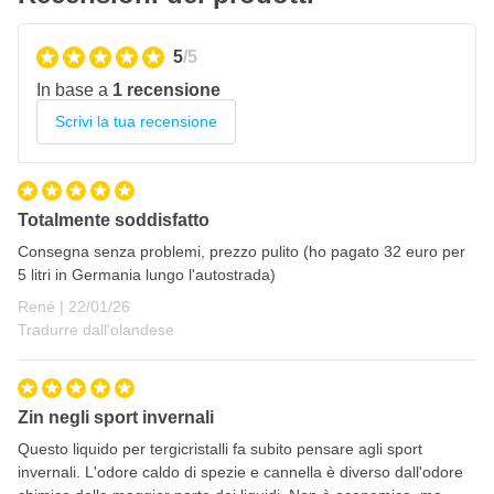
5
/5
In base a
1 recensione
Scrivi la tua recensione
Totalmente soddisfatto
Consegna senza problemi, prezzo pulito (ho pagato 32 euro per
5 litri in Germania lungo l'autostrada)
22 gennaio 2026
René |
22/01/26
Tradurre dall'olandese
Zin negli sport invernali
Questo liquido per tergicristalli fa subito pensare agli sport
invernali. L'odore caldo di spezie e cannella è diverso dall'odore