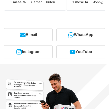
1 mese fa
·
Gerben, Druten
1 mese fa
·
Johny, Ti
E-mail
WhatsApp
Instagram
YouTube