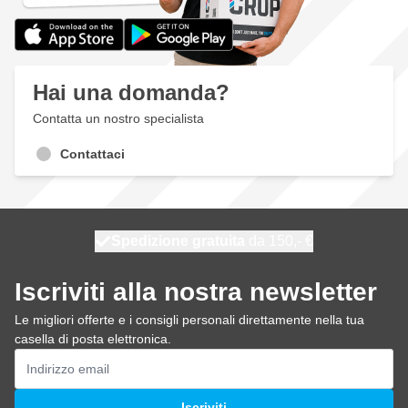
Hai una domanda?
Contatta un nostro specialista
Contattaci
Spedizione gratuita
100 giorni
spedito oggi
da 150,- €
Iscriviti alla nostra newsletter
Le migliori offerte e i consigli personali direttamente nella tua
casella di posta elettronica.
Indirizzo email
Iscriviti