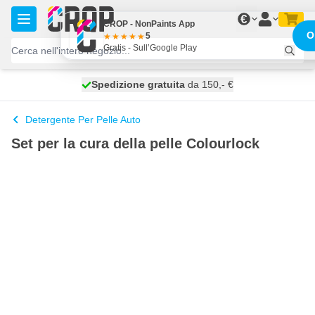
Salta al contenuto
€
CROP - NonPaints App
O
5
Gratis - Sull’Google Play
Spedizione gratuita
100 giorni
spedito oggi
da 150,- €
Detergente Per Pelle Auto
Set per la cura della pelle Colourlock