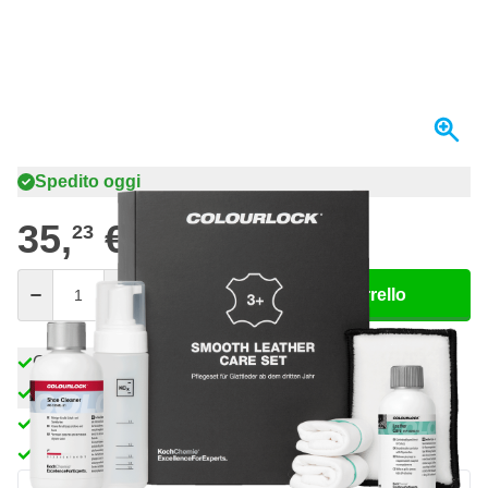
Spedito oggi
35,
€
23
incl. IVA
Quantità
Aggiungi al Carrello
Ordina entro le 23:59,
spedito oggi
Spedizione gratuita
da 150,- €
100 giorni
per resi & cambi
Recensioni dei clienti:
4,58/5
(7.064 recensioni)