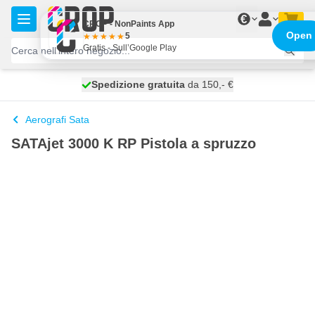
Salta al contenuto
€
CROP - NonPaints App
Open
5
Gratis - Sull’Google Play
Spedizione gratuita
100 giorni
spedito oggi
da 150,- €
Aerografi Sata
SATAjet 3000 K RP Pistola a spruzzo