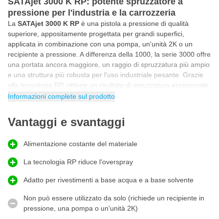
SATAjet 3000 K RP: potente spruzzatore a
pressione per l'industria e la carrozzeria
La
SATAjet 3000 K RP
è una pistola a pressione di qualità
superiore, appositamente progettata per grandi superfici,
applicata in combinazione con una pompa, un'unità 2K o un
recipiente a pressione. A differenza della 1000, la serie 3000 offre
una portata ancora maggiore, un raggio di spruzzatura più ampio
e una struttura più robusta per l'uso industriale pesante. Grazie
alla tecnologia RP, ottiene un risultato di spruzzatura eccezionale
con un overspray minimo. L'alloggiamento della pistola
Informazioni complete sul prodotto
ergonomicamente bilanciato con canali in acciaio inox, il cappello
dell'aria a cambio rapido e i lunghi intervalli di manutenzione
Vantaggi e svantaggi
fanno di questo spruzzatore una scelta affidabile per l'uso
continuo. Grazie al volume maggiore e all'alimentazione
Alimentazione costante del materiale
ottimizzata di aria/materiale, offre un vantaggio significativo
rispetto ai modelli più leggeri quando sono richieste grandi
La tecnologia RP riduce l'overspray
superfici ed elevate capacità.
Adatto per rivestimenti a base acqua e a base solvente
Spruzzatore a pressione
La SATAjet 3000 K RP è una pistola a spruzzo ideale per il
Non può essere utilizzato da solo (richiede un recipiente in
collegamento a recipienti in pressione o a pompe a doppia
pressione, una pompa o un'unità 2K)
membrana. Grazie all'ampia gamma di ugelli e all'elevata portata,