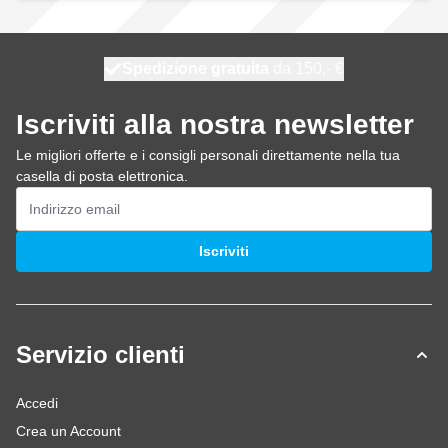
Spedizione gratuita
100 giorni
spedito oggi
da 150,- €
Iscriviti alla nostra newsletter
Le migliori offerte e i consigli personali direttamente nella tua
casella di posta elettronica.
Indirizzo email
Iscriviti
Servizio clienti
Accedi
Crea un Account