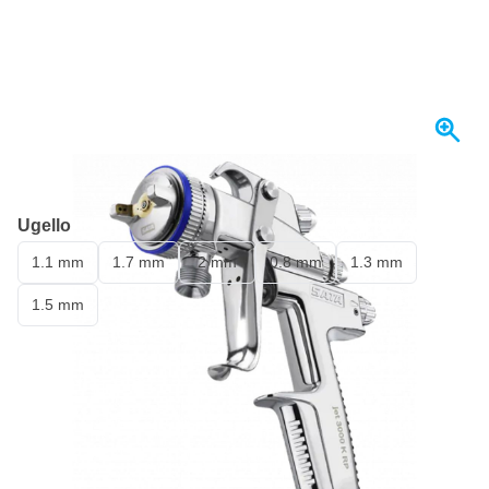
Spedito oggi
Ugello
1.1 mm
1.7 mm
2 mm
0.8 mm
1.3 mm
1.5 mm
889,
€
38
incl. IVA
Quantità
Aggiungi al Carrello