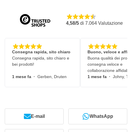
4,58/5
di
7.064
Valutazione
Consegna rapida, sito chiaro
Buono, veloce e affid
Consegna rapida, sito chiaro e
Buona qualità dei prodot
bei prodotti!
consegna veloce e
collaborazione affidabile
1 mese fa
·
Gerben, Druten
1 mese fa
·
Johny, Ti
E-mail
WhatsApp