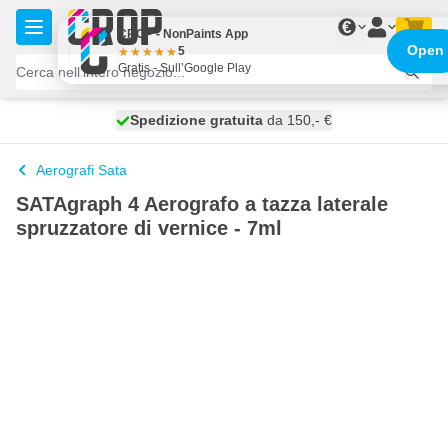
Salta al contenuto
€
CROP - NonPaints App
Open
5
Gratis - Sull’Google Play
Spedizione gratuita
100 giorni
spedito oggi
da 150,- €
Aerografi Sata
SATAgraph 4 Aerografo a tazza laterale
spruzzatore di vernice - 7ml