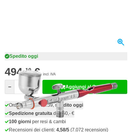
Spedito oggi
494,
€
10
incl. IVA
Quantità
Aggiungi al Carrello
Ordina entro le 23:59,
spedito oggi
Spedizione gratuita
da 150,- €
100 giorni
per resi & cambi
Recensioni dei clienti:
4,58/5
(7.072 recensioni)