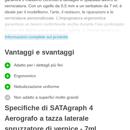
verniciatura. Con un ugello da 0,5 mm e un serbatoio da 7 ml, è
ideale per il modellismo, l'arte, il restauro, le riparazioni e le
verniciature personalizzate. L'impugnatura ergonomica
garantisce un lavoro confortevole anche durante l'uso prolungato.
Grazie alla distribuzione fine della nebbia, si ottiene sempre un
risultato pulito e professionale.
Informazioni complete sul prodotto
Spruzzatore di vernice per riparazioni a campione
Vantaggi e svantaggi
Questo spruzzatore di vernice è ideale per i lavori di riparazione a
campione sulle auto, quando si desidera ritoccare solo una
piccola parte della superficie. Grazie al piccolo serbatoio di
Adatto per i dettagli più fini
vernice, è possibile correggere con cura anche i graffi o le
Ergonomico
ammaccature più piccole senza spruzzare eccessivamente. La
nebulizzazione fine assicura una copertura uniforme, rendendo la
Nebulizzazione uniforme
riparazione quasi invisibile e adattandosi perfettamente alla
vernice esistente dell'auto. Grazie alle diverse tazze (superiore,
Non adatto a superfici molto grandi
laterale o inferiore), potrete scegliere la versione più adatta al
Specifiche di SATAgraph 4
vostro progetto.
Aerografo a tazza laterale
Quanti tipi diversi di spruzzatori di vernice ad
aerografo ha SATA?
spruzzatore di vernice - 7ml
Il SATAgraph è disponibile in tre varianti, in modo da avere