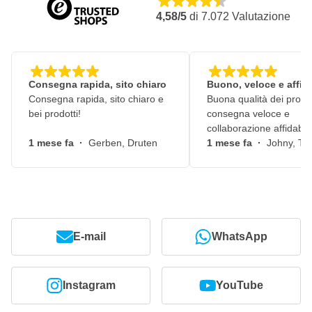
4,58/5
di
7.072
Valutazione
Consegna rapida, sito chiaro
Buono, veloce e affid
Consegna rapida, sito chiaro e
Buona qualità dei prodot
bei prodotti!
consegna veloce e
collaborazione affidabile
1 mese fa
·
Gerben, Druten
1 mese fa
·
Johny, Ti
E-mail
WhatsApp
Instagram
YouTube