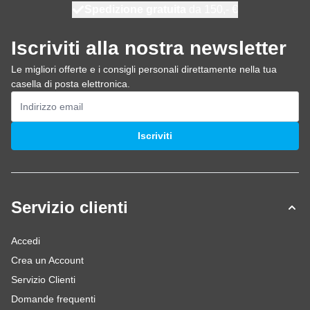
Spedizione gratuita
100 giorni
spedito oggi
da 150,- €
Iscriviti alla nostra newsletter
Le migliori offerte e i consigli personali direttamente nella tua
casella di posta elettronica.
Indirizzo email
Iscriviti
Servizio clienti
Accedi
Crea un Account
Servizio Clienti
Domande frequenti