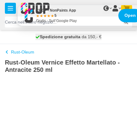
Salta al contenuto
€
CROP - NonPaints App
Open
5
Gratis - Sull’Google Play
Spedizione gratuita
100 giorni
spedito oggi
da 150,- €
Rust-Oleum
Rust-Oleum Vernice Effetto Martellato -
Antracite 250 ml