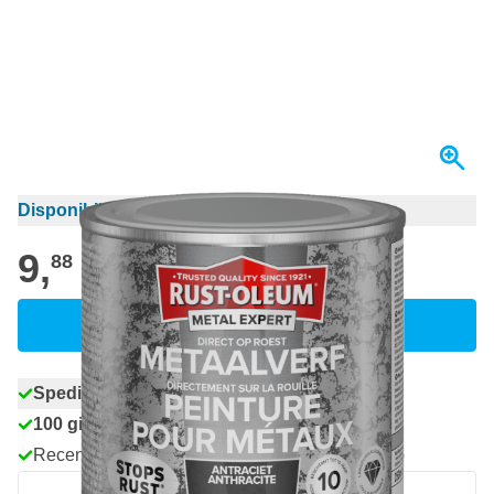
Disponibile a breve
9,
€
88
incl. IVA
Tienimi aggiornato
Spedizione gratuita
da 150,- €
100 giorni
per resi & cambi
Recensioni dei clienti:
4,58/5
(7.072 recensioni)