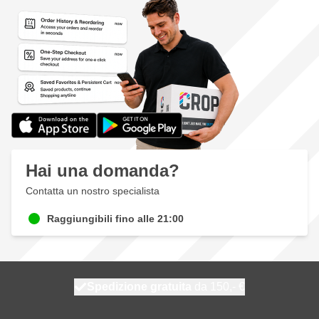
Hai una domanda?
Contatta un nostro specialista
Raggiungibili fino alle 21:00
Spedizione gratuita
100 giorni
spedito oggi
da 150,- €