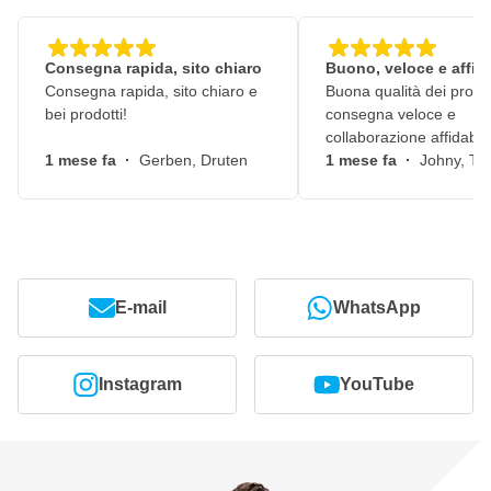
Consegna rapida, sito chiaro
Buono, veloce e affid
Consegna rapida, sito chiaro e
Buona qualità dei prodot
bei prodotti!
consegna veloce e
collaborazione affidabile
1 mese fa
·
Gerben, Druten
1 mese fa
·
Johny, Ti
E-mail
WhatsApp
Instagram
YouTube