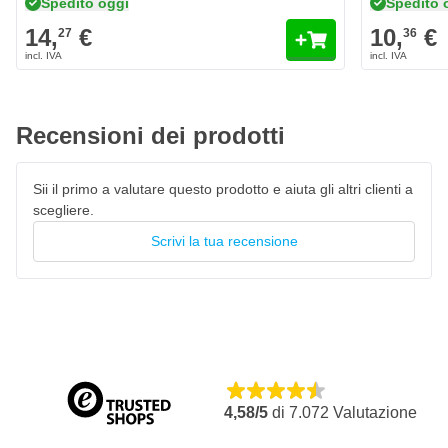
Spedito oggi
Spedito 
14,
€
10,
€
Caratteristiche
27
36
Primer, protettore e finitura 3-in-1
Applicare direttamente sul metallo arrugginito per una
protezione (colore) di lunga durata
Recensioni dei prodotti
Asciugatura rapida
Finitura liscia e lucida Protezione per 12 anni
Sii il primo a valutare questo prodotto e aiuta gli altri clienti a
scegliere.
Per uso interno ed esterno
Scrivi la tua recensione
4,58/5
di
7.072
Valutazione