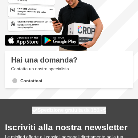
Hai una domanda?
Contatta un nostro specialista
Contattaci
Spedizione gratuita
100 giorni
spedito domani
da 150,- €
Iscriviti alla nostra newsletter
Le migliori offerte e i consigli personali direttamente nella tua