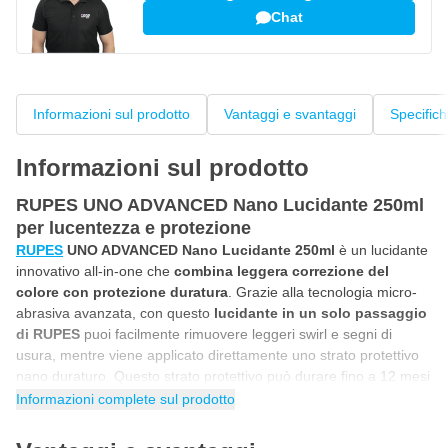
Chat
Informazioni sul prodotto
Vantaggi e svantaggi
Specific
Informazioni sul prodotto
RUPES UNO ADVANCED Nano Lucidante 250ml
per lucentezza e protezione
RUPES
UNO ADVANCED Nano Lucidante 250ml
è un lucidante
innovativo all-in-one che
combina leggera correzione del
colore con protezione duratura
. Grazie alla tecnologia micro-
abrasiva avanzata, con questo
lucidante in un solo passaggio
di RUPES
puoi facilmente rimuovere leggeri swirl e segni di
usura, mentre viene applicato direttamente uno strato protettivo
nano duraturo. Questo strato protettivo può durare fino a 12 mesi
e rende la superficie visibilmente più liscia e più facile da pulire.
Informazioni complete sul prodotto
La formula è adatta per diverse superfici come
vernice
trasparente
, gelcoat e alluminio. Ciò ti permette di lavorare in