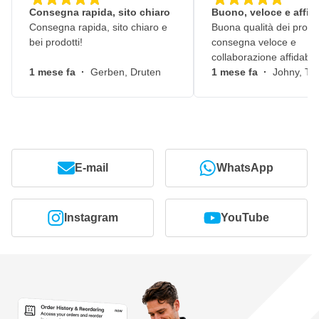
Consegna rapida, sito chiaro
Buono, veloce e affid
Consegna rapida, sito chiaro e
Buona qualità dei prodot
bei prodotti!
consegna veloce e
collaborazione affidabile
1 mese fa
·
Gerben, Druten
1 mese fa
·
Johny, Ti
E-mail
WhatsApp
Instagram
YouTube