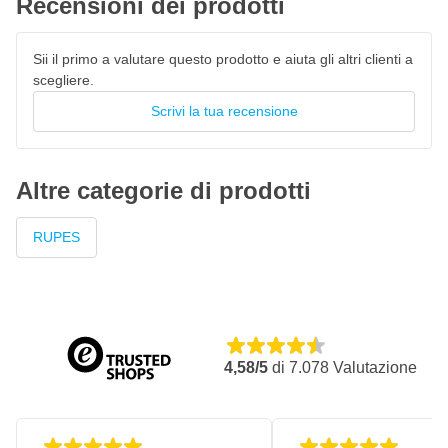
Recensioni dei prodotti
Sicuro da usare su diverse superfici
Ideale come soluzione one-step o come secondo passaggio
Sii il primo a valutare questo prodotto e aiuta gli altri clienti a
scegliere.
Scrivi la tua recensione
Altre categorie di prodotti
RUPES
4,58/5
di
7.078
Valutazione