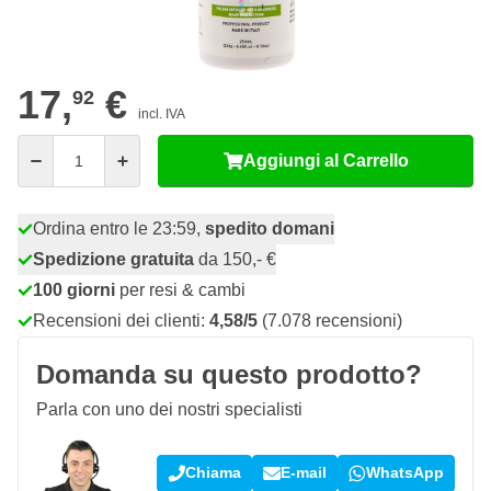
03
24 pezzi
17,
€
RISPARMIA IL 5%
pz
17,
€
92
incl. IVA
Quantità
Aggiungi al Carrello
Ordina entro le 23:59,
spedito domani
Spedizione gratuita
da 150,- €
100 giorni
per resi & cambi
Recensioni dei clienti:
4,58/5
(7.078 recensioni)
Domanda su questo prodotto?
Parla con uno dei nostri specialisti
Chiama
E-mail
WhatsApp