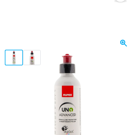
View larger image
View larger image
Spedito domani
Variante
RUPES UNO AVANZATO Nano Lucidante - 250ml
Scegli un numero
92
1 pezzo
17,
€
57
12 pezzi
17,
€
RISPARMIA IL 2%
pz