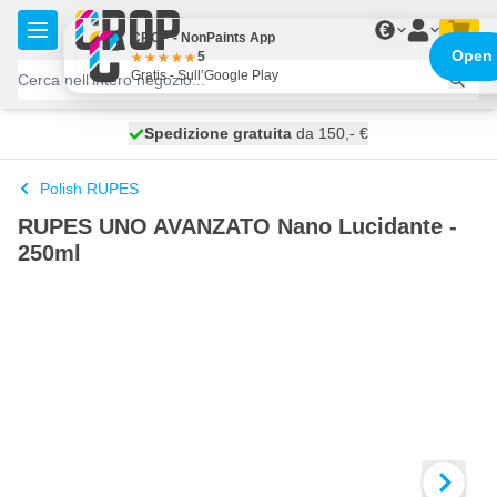
Salta al contenuto
€
CROP - NonPaints App
Open
5
Gratis - Sull’Google Play
Spedizione gratuita
100 giorni
spedito domani
da 150,- €
Polish RUPES
RUPES UNO AVANZATO Nano Lucidante -
250ml