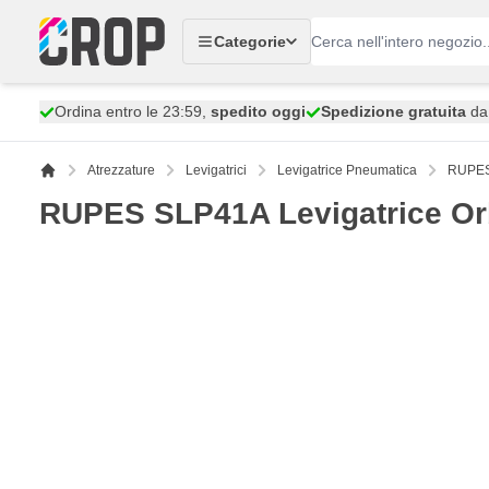
Salta al contenuto
Categorie
Ordina entro le 23:59,
spedito oggi
Spedizione gratuita
da 
Atrezzature
Levigatrici
Levigatrice Pneumatica
RUPES 
RUPES SLP41A Levigatrice Or