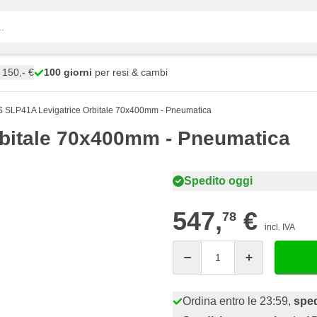
150,- €
100 giorni
per resi & cambi
SLP41A Levigatrice Orbitale 70x400mm - Pneumatica
bitale 70x400mm - Pneumatica
Spedito oggi
547,
€
78
incl. IVA
Quantità
Ordina entro le 23:59,
sped