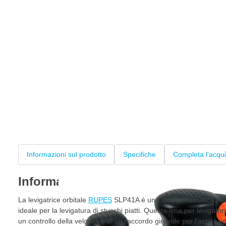
Informazioni sul prodotto
Specifiche
Completa l'acqui
Informazioni sul prodotto
La levigatrice orbitale
RUPES
SLP41A è una lima pneumatica per la
ideale per la levigatura di stucchi piatti. Questa lima per leviga
un controllo della velocità e di un raccordo girevole per l'aspirazi