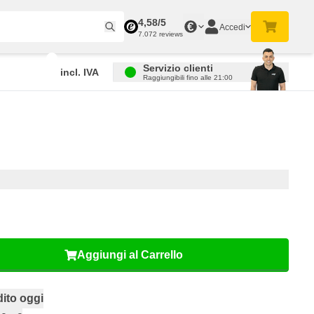
4,58/5
€
Accedi
7.072 reviews
Servizio clienti
incl. IVA
Raggiungibili fino alle 21:00
Aggiungi al Carrello
ito oggi