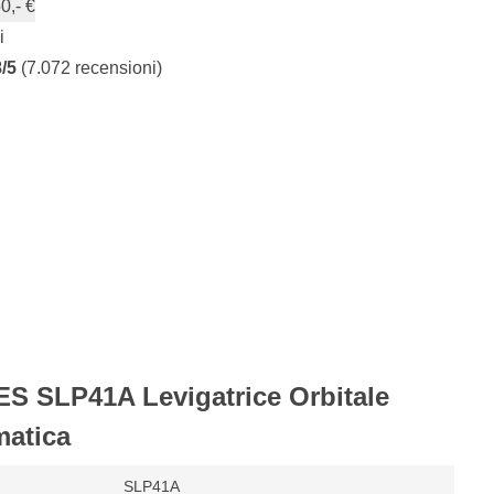
0,- €
i
8/5
(7.072 recensioni)
ES SLP41A Levigatrice Orbitale
atica
SLP41A