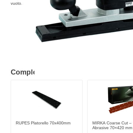
vuoto.
Completa l'acquisto
MIRKA Coarse Cut – St
59,
€
72
Spedito oggi
Quantità
Grana
RUPES Platorello 70x400mm
MIRKA Coarse Cut – 
Abrasive 70×420 mm c