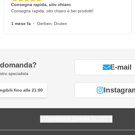
Consegna rapida, sito chiaro
Consegna rapida, sito chiaro e bei prodotti!
1 mese fa
·
Gerben, Druten
a domanda?
E-mail
tro specialista
Instagra
gibili fino alle 21:00
Spedizione gratuita
da 150,- €