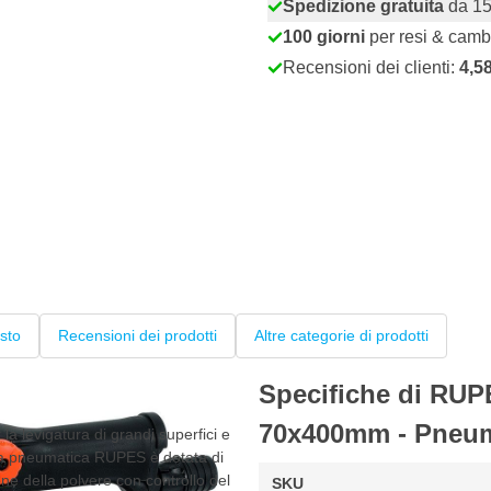
Spedizione gratuita
da 15
100 giorni
per resi & camb
Recensioni dei clienti:
4,5
sto
Recensioni dei prodotti
Altre categorie di prodotti
Specifiche di RUP
70x400mm - Pneum
 levigatura di grandi superfici e
tura pneumatica RUPES è dotata di
one della polvere con controllo del
SKU