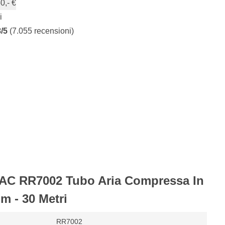
0,- €
i
8/5
(7.055 recensioni)
DAC RR7002 Tubo Aria Compressa In
m - 30 Metri
RR7002