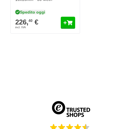
Spedito oggi
226,
€
40