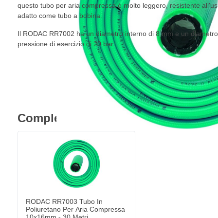
questo tubo per aria compressa è molto leggero, resistente all'u
adatto come tubo a bobina.
Il RODAC RR7002 ha un diametro interno di 8 mm e un diametro
pressione di esercizio di 20 bar.
Completa l'acquisto
RODAC RR7003 Tubo In
Poliuretano Per Aria Compressa
10x16mm - 30 Metri