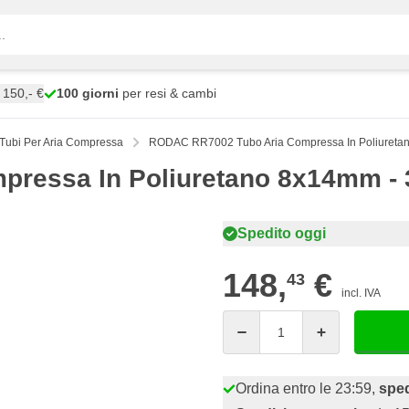
150,- €
100 giorni
per resi & cambi
Tubi Per Aria Compressa
RODAC RR7002 Tubo Aria Compressa In Poliuretan
ressa In Poliuretano 8x14mm - 3
Spedito oggi
148,
€
43
incl. IVA
Quantità
Ordina entro le 23:59,
sped