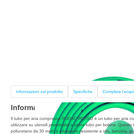
Informazioni sul prodotto
Specifiche
Completa l'acqui
Informazioni sul prodotto
Il tubo per aria compressa RODAC RR7002 è un tubo per aria co
utilizzare su utensili pneumatici e come tubo per bobine. Questo
poliuretano da 30 metri è altamente resistente a olio, benzina, gras