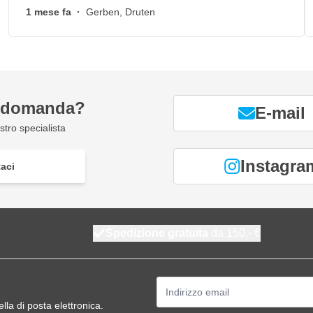
1 mese fa
·
Gerben, Druten
a domanda?
E-mail
tro specialista
Instagra
aci
Spedizione gratuita
da 150,- €
Indirizzo email
ella di posta elettronica.