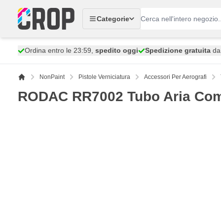
Salta al contenuto
Categorie
Ordina entro le 23:59,
spedito oggi
Spedizione gratuita
da 
NonPaint
Pistole Verniciatura
Accessori Per Aerografi
RODAC RR7002 Tubo Aria Comp