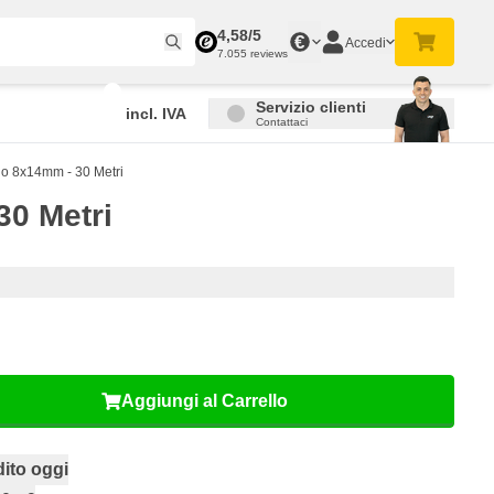
4,58/5
€
Accedi
7.055 reviews
Servizio clienti
incl. IVA
Contattaci
o 8x14mm - 30 Metri
0 Metri
Aggiungi al Carrello
ito oggi