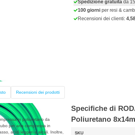
Spedizione gratuita
da 15
100 giorni
per resi & camb
Recensioni dei clienti:
4,5
sto
Recensioni dei prodotti
Specifiche di RO
Poliuretano 8x14m
mpressa in poliuretano da
 tubo per aria compressa in
so, acidi leggeri e alcali. Inoltre,
SKU