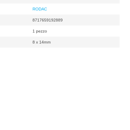
RODAC
8717659192889
1 pezzo
8 x 14mm
mpressa
ri
ar