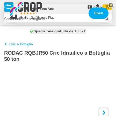
Salta al contenuto
×
€
CROP - NonPaints App
Open
5
Gratis - Sull’Google Play
Spedizione gratuita
100 giorni
spedito domani
da 150,- €
Cric a Bottiglia
RODAC RQBJR50 Cric Idraulico a Bottiglia
50 ton