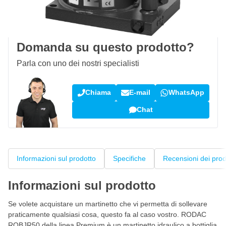
100 giorni
per resi & cambi
Recensioni dei clienti:
4,58/5
(7.078 recensioni)
Domanda su questo prodotto?
Parla con uno dei nostri specialisti
Chiama
E-mail
WhatsApp
Chat
Informazioni sul prodotto
Specifiche
Recensioni dei prod
Informazioni sul prodotto
Se volete acquistare un martinetto che vi permetta di sollevare
praticamente qualsiasi cosa, questo fa al caso vostro. RODAC
RQBJR50 della linea Premium è un martinetto idraulico a bottiglia