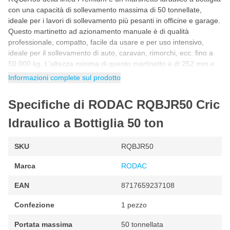
con una capacità di sollevamento massima di 50 tonnellate,
ideale per i lavori di sollevamento più pesanti in officine e garage.
Questo martinetto ad azionamento manuale è di qualità
professionale, compatto, facile da usare e per uso intensivo,
ideale per il sollevamento di auto, caravan, rimorchi, ecc. fino a
50.000 kg. L'altezza minima di questo martinetto è di 252 mm e
l'altezza massima di 402 mm.
Informazioni complete sul prodotto
I martinetti RODAC possono essere utilizzati in orizzontale, se
Specifiche di RODAC RQBJR50 Cric
necessario. Posizionare il martinetto con la pompa verso il basso,
come mostrato nell'immagine.
Idraulico a Bottiglia 50 ton
Alloggiamento saldato per un'elevata durata e impermeabilità
SKU
RQBJR50
Facile da usare
Marca
Piastra di appoggio di grandi dimensioni
RODAC
Corsa pistone: 150 mm
EAN
8717659237108
Altezza minima: 252 mm
Confezione
1 pezzo
Altezza massima: 402 mm Altezza: 402 mm
Portata massima
50 tonnellata
Lunghezza: 230 mm