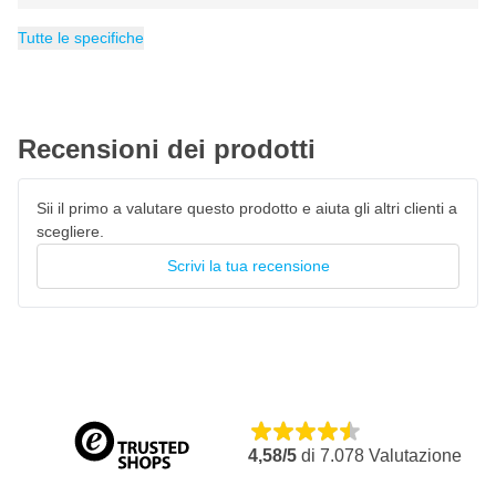
Larghezza: 180 mm
Altezza minima
Peso
Altezza massima
Categoria
28.5 kg
Cric a Bottiglia
252 mm
402 mm
Tutte le specifiche
Peso: 28,5 kg.
Il martinetto idraulico RODAC RQBJR50 ha una garanzia di 2
anni.
Recensioni dei prodotti
Sii il primo a valutare questo prodotto e aiuta gli altri clienti a
scegliere.
Scrivi la tua recensione
4,58/5
di
7.078
Valutazione