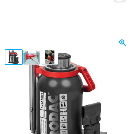
View larger image
View larger image
View larger image
Spedito domani
622,
€
82
incl. IVA
Quantità
Aggiungi al Carrello
Ordina entro le 23:59,
spedito domani
Spedizione gratuita
da 150,- €