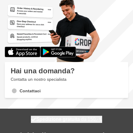
Hai una domanda?
Contatta un nostro specialista
Contattaci
Spedizione gratuita
100 giorni
spedito domani
da 150,- €