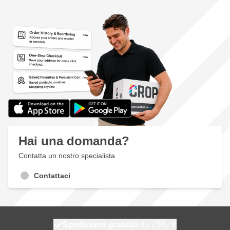
Hai una domanda?
Contatta un nostro specialista
Contattaci
Spedizione gratuita
100 giorni
spedito oggi
da 150,- €