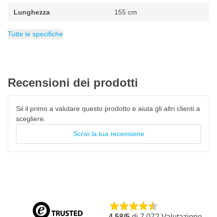
1 maniglia di rotazione da 1/4"
Lunghezza
155 cm
21 pezzi Inserti da 25 mm
Peso
Confezione
EAN
Velocità massima
Velocità minima di rotazione
Categoria
8717659220537
0.5 kg
Chiavi a Cricchetto e Inglesi
1 set
850 giri/min
850 giri/min
Tutte le specifiche
La chiave a cricchetto RODAC RC582BC ha una garanzia di 2
anni.
Recensioni dei prodotti
Sii il primo a valutare questo prodotto e aiuta gli altri clienti a
scegliere.
Scrivi la tua recensione
4,58/5
di
7.072
Valutazione