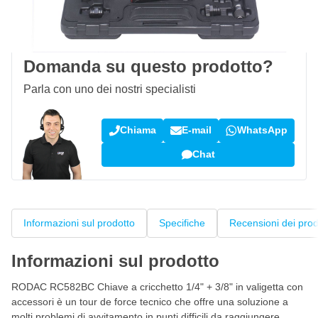
100 giorni
per resi & cambi
Recensioni dei clienti:
4,58/5
(7.072 recensioni)
Domanda su questo prodotto?
Parla con uno dei nostri specialisti
Chiama
E-mail
WhatsApp
Chat
Informazioni sul prodotto
Specifiche
Recensioni dei prod
Informazioni sul prodotto
RODAC RC582BC Chiave a cricchetto 1/4" + 3/8" in valigetta con
accessori è un tour de force tecnico che offre una soluzione a
molti problemi di avvitamento in punti difficili da raggiungere.