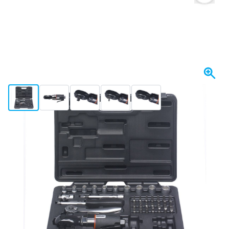
View larger image
View larger image
View larger image
View larger image
View larger image
+3
Spedito oggi
259,
€
82
incl. IVA
Quantità
Aggiungi al Carrello
Ordina entro le 23:59,
spedito oggi
Spedizione gratuita
da 150,- €