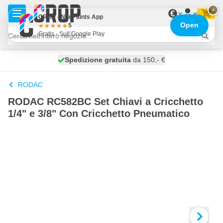
Salta al contenuto
×
€
CROP - NonPaints App
Open
5
Gratis - Sull’Google Play
Spedizione gratuita
100 giorni
spedito oggi
da 150,- €
RODAC
RODAC RC582BC Set Chiavi a Cricchetto
1/4" e 3/8" Con Cricchetto Pneumatico