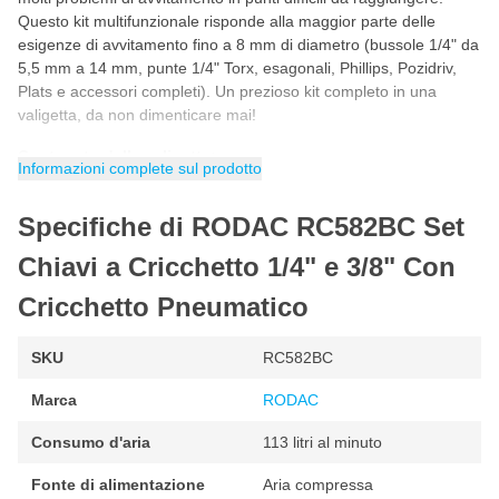
Questo kit multifunzionale risponde alla maggior parte delle
esigenze di avvitamento fino a 8 mm di diametro (bussole 1/4" da
5,5 mm a 14 mm, punte 1/4" Torx, esagonali, Phillips, Pozidriv,
Plats e accessori completi). Un prezioso kit completo in una
valigetta, da non dimenticare mai!
Contenuto della valigetta
:
Informazioni complete sul prodotto
1 x RC582 Chiave a cricchetto con testa aperta
Specifiche di RODAC RC582BC Set
1 cricchetto reversibile 1/4" + 3/8"
Chiavi a Cricchetto 1/4" e 3/8" Con
1 x Porta bit per cacciavite da 1/4
1 x Impugnatura ergonomica a cricchetto da 1/4"
Cricchetto Pneumatico
(avanti/fissa/indietro)
10 pz. set di bussole da 1/4" (incl. 5,5, 6, 7, 8, 9, 10, 11, 12,
SKU
RC582BC
13, 14 mm)
Marca
RODAC
1 giunto universale da 1/4
Consumo d'aria
1 adattatore per bit a sgancio rapido da 1/4
113 litri al minuto
1 barra di prolunga a sgancio rapido da 100 mm
Fonte di alimentazione
Aria compressa