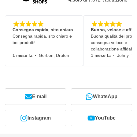
Consegna rapida, sito chiaro
Buono, veloce e affid
Consegna rapida, sito chiaro e
Buona qualità dei prodot
bei prodotti!
consegna veloce e
collaborazione affidabile
1 mese fa
·
Gerben, Druten
1 mese fa
·
Johny, Ti
E-mail
WhatsApp
Instagram
YouTube