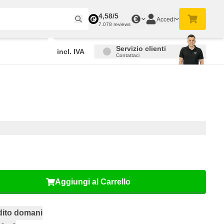
4,58/5
€
Accedi
7.078 reviews
Servizio clienti
incl. IVA
Contattaci
Aggiungi al Carrello
dito domani