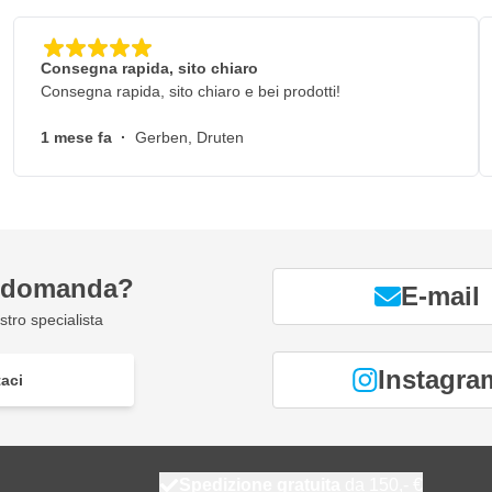
Consegna rapida, sito chiaro
Consegna rapida, sito chiaro e bei prodotti!
1 mese fa
·
Gerben, Druten
a domanda?
E-mail
tro specialista
Instagra
aci
Spedizione gratuita
da 150,- €