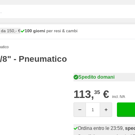
da 150,- €
100 giorni
per resi & cambi
atico
/8" - Pneumatico
Spedito domani
113,
€
35
incl. IVA
Quantità
Ordina entro le 23:59,
spe