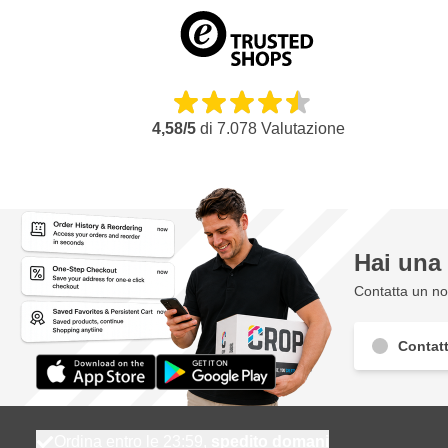
4,58/5
di
7.078
Valutazione
Hai un
Contatta un nos
Contatt
Ordina entro le 23:59,
spedito domani