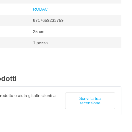
RODAC
8717659233759
25 cm
1 pezzo
o e Inglesi
 minuto
min
ia compressa
160 giri/min
dotti
odotto e aiuta gli altri clienti a
Scrivi la tua
recensione