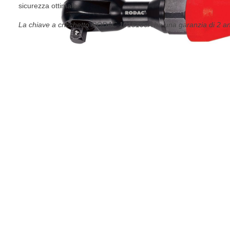
sicurezza ottimale.
La chiave a cricchetto RODAC 1015100A ha una garanzia di 2 an