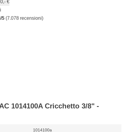
0,- €
i
8/5
(7.078 recensioni)
AC 1014100A Cricchetto 3/8" -
1014100a