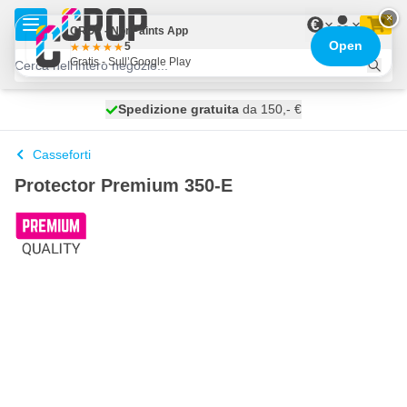
Salta al contenuto
×
€
CROP - NonPaints App
Open
5
Gratis - Sull’Google Play
Spedizione gratuita
100 giorni
spedito oggi
da 150,- €
Casseforti
Protector Premium 350-E