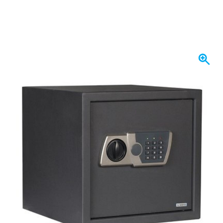
Disponibile a breve
276,
€
94
incl. IVA
Tienimi aggiornato
Spedizione gratuita
da 150,- €
100 giorni
per resi & cambi
Recensioni dei clienti:
4,58/5
(7.072 recensioni)
Domanda su questo prodotto?