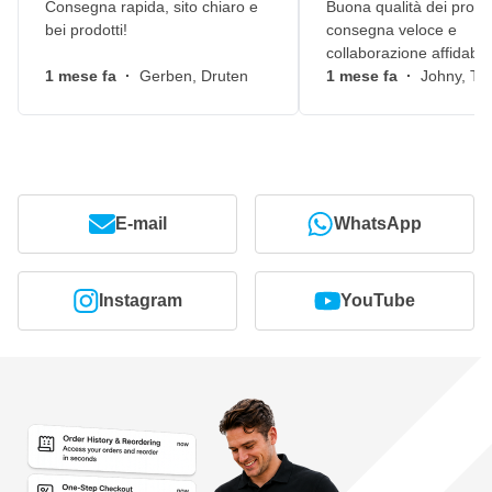
Consegna rapida, sito chiaro e
Buona qualità dei prodot
bei prodotti!
consegna veloce e
collaborazione affidabile
1 mese fa
·
Gerben, Druten
1 mese fa
·
Johny, Ti
E-mail
WhatsApp
Instagram
YouTube