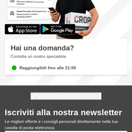
Hai una domanda?
Contatta un nostro specialista
Raggiungibili fino alle 21:00
Spedizione gratuita
100 giorni
spedito oggi
da 150,- €
Iscriviti alla nostra newsletter
Le migliori offerte e i consigli personali direttamente nella tua
casella di posta elettronica.