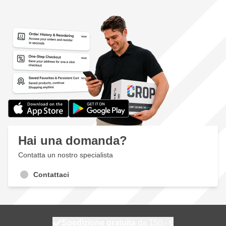
Hai una domanda?
Contatta un nostro specialista
Contattaci
Spedizione gratuita
100 giorni
spedito domani
da 150,- €