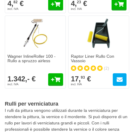
4,
€
4,
€
82
23
Wagner InlineRoller 100 -
Raptor Liner Rullo Con
Rullo a spruzzo airless
Vassoio
(2)
1.342,- €
17,
€
93
Rulli per verniciatura
I rulli da pittura vengono utilizzati durante la verniciatura per
stendere la pittura, la vernice o il mordente. Si può disporre di un
rullo per lavori di verniciatura grandi e piccoli. Con i rulli
professionali è possibile stendere la vernice o il colore senza