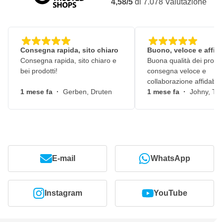
4,58/5
di
7.078
Valutazione
Consegna rapida, sito chiaro
Buono, veloce e affid
Consegna rapida, sito chiaro e
Buona qualità dei prodot
bei prodotti!
consegna veloce e
collaborazione affidabile
1 mese fa
·
Gerben, Druten
1 mese fa
·
Johny, Ti
E-mail
WhatsApp
Instagram
YouTube