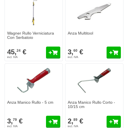
Wagner Rullo Verniciatura
Anza Multitool
Con Serbatoio
45,
€
3,
€
24
60
Anza Manico Rullo - 5 cm
Anza Manico Rullo Corto -
10/15 cm
3,
€
2,
€
79
89