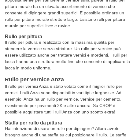
appositamente per stendere la vernice sulla parete. Il rullo per
pittura murale ha un elevato assorbimento di vernice che
consente di dipingere grandi superfici. È possibile ordinare un
rullo per pittura murale stretto e largo. Esistono rulli per pittura
murale per superfici lisce e ruvide.
Rullo per pittura
Il rullo per pittura è realizzato con la massima qualità per
stendere la vernice senza striature. Un rullo per vernice può
essere utilizzato anche per trattare vernici e mordenti. I rulli per
lacca hanno una struttura molto fine che consente di applicare la
lacca in modo uniforme.
Rullo per vernice Anza
Il rullo per vernici Anza è stato votato come il miglior rullo per
vernici. I rulli Anza sono disponibili in vari tipi e larghezze. Ad
esempio, Anza ha un rullo per vernice, vernice per cemento,
rivestimento per pavimenti 2K e altro ancora. Su CROP è
possibile acquistare tutti i rulli Anza con uno sconto extra!
Staffa per rullo da pittura
Hai intenzione di usare un rullo per dipingere? Allora avrete
bisogno anche di una staffa su cui posizionare il rullo. Le staffe