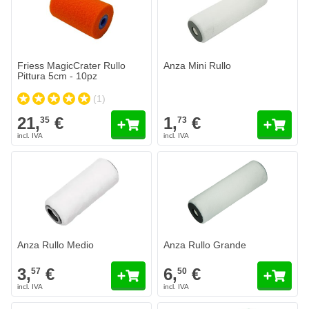
Quantità
Aggiungi a
Friess MagicCrater Rullo
Anza Mini Rullo
Pittura 5cm - 10pz
(1)
21,
€
1,
€
35
73
Anza Rullo Medio
Anza Rullo Grande
3,
€
6,
€
57
50
Spedito domani
Spedito domani
Quantità
Quantità
Aggiungi al Carrello
Aggiungi a
Anza Rullo Medio
Anza Rullo Grande
3,
€
6,
€
57
50
Anza Elon Rullo
Anza Micmex Rullo