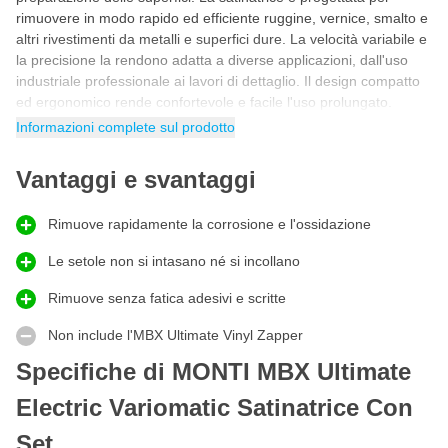
rimuovere in modo rapido ed efficiente ruggine, vernice, smalto e
altri rivestimenti da metalli e superfici dure. La velocità variabile e
la precisione la rendono adatta a diverse applicazioni, dall'uso
industriale professionale ai lavori di dettaglio. Il design compatto
ed ergonomico rende confortevole e facile l'uso prolungato.
Informazioni complete sul prodotto
Rimozione della ruggine
Montipower MBX è un utensile versatile che rimuove facilmente
Vantaggi e svantaggi
ruggine, corrosione, ossidazione, residui di colla, guarnizioni,
strati di vernice, sottofondi, sigillanti e vinile in un solo passaggio.
Inoltre, è possibile rifinire in modo pulito i cordoni di saldatura. Le
Rimuove rapidamente la corrosione e l'ossidazione
spazzole flessibili ruotano in un alloggiamento brevettato,
muovendosi verso l'esterno con forza centrifuga e lavorando su
Le setole non si intasano né si incollano
un cuscino d'aria. Le setole, appositamente progettate, sono
Rimuove senza fatica adesivi e scritte
graffe a forma di U fissate saldamente a una cinghia di nylon
resistente, per garantire un funzionamento sicuro e duraturo.
Non include l'MBX Ultimate Vinyl Zapper
Cosa contiene il kit?
Specifiche di MONTI MBX Ultimate
MBX Ultimate elettrico
Adattatore 23 mm
Electric Variomatic Satinatrice Con
Adattatore 11 mm
Set
Spazzola MBX grossa 23 mm