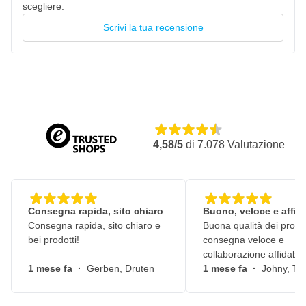
scegliere.
Crea un profilo angolare
Scrivi la tua recensione
4,58/5
di
7.078
Valutazione
Consegna rapida, sito chiaro
Buono, veloce e affid
Consegna rapida, sito chiaro e
Buona qualità dei prodot
bei prodotti!
consegna veloce e
collaborazione affidabile
1 mese fa
·
Gerben, Druten
1 mese fa
·
Johny, Ti