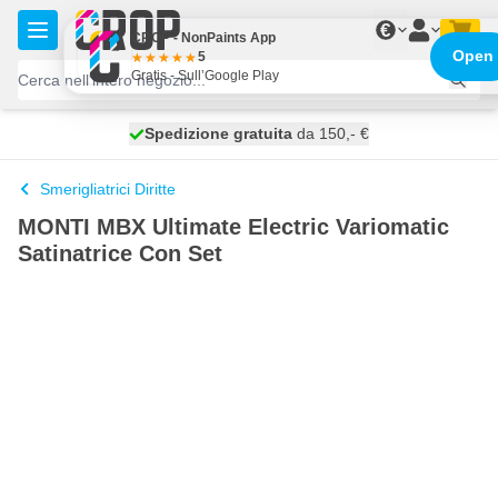
Salta al contenuto
€
CROP - NonPaints App
Open
5
Gratis - Sull’Google Play
Spedizione gratuita
100 giorni
spedito domani
da 150,- €
Smerigliatrici Diritte
MONTI MBX Ultimate Electric Variomatic
Satinatrice Con Set