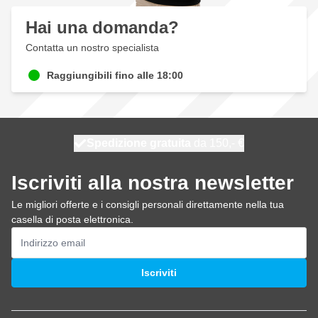
Hai una domanda?
Contatta un nostro specialista
Raggiungibili fino alle 18:00
Spedizione gratuita
100 giorni
spedito domani
da 150,- €
Iscriviti alla nostra newsletter
Le migliori offerte e i consigli personali direttamente nella tua
casella di posta elettronica.
Indirizzo email
Iscriviti