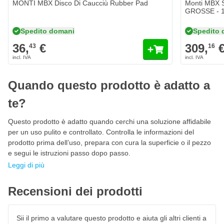
Consumo di energia: 700 watt
MONTI MBX Disco Di Caucciù Rubber Pad
Monti MBX S
GROSSE - 1
Velocità al minimo (± 5%): 3.200 giri/min
Spedito domani
Spedito 
Vibrazioni: 0,79 m/sec2
36,
€
309,
Livello di rumore: 83 dB(A)
43
16
Caratteristiche del set di smerigliatrici elettriche
Variomatic MONTI MBX Ultimate
Quando questo prodotto è adatto a
Set completo di spazzole
te?
Rimuove rapidamente la corrosione e l'ossidazione da
materiali duri e morbidi
Questo prodotto è adatto quando cerchi una soluzione affidabile
per un uso pulito e controllato. Controlla le informazioni del
Adatta a superfici irregolari
prodotto prima dell’uso, prepara con cura la superficie o il pezzo
Altamente flessibile in spazi ristretti
e segui le istruzioni passo dopo passo.
Nessun intasamento o incollaggio delle setole
Leggi di più
Nessuna smerigliatura o rimozione del materiale del
substrato
Recensioni dei prodotti
Azione di taglio efficiente
Rimuove adesivi e scritte
Sii il primo a valutare questo prodotto e aiuta gli altri clienti a