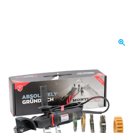
Spedito domani
846,
€
86
incl. IVA
Quantità
Aggiungi al Carrello
Ordina entro le 23:59,
spedito domani
Spedizione gratuita
da 150,- €
100 giorni
per resi & cambi
Recensioni dei clienti:
4,58/5
(7.078 recensioni)