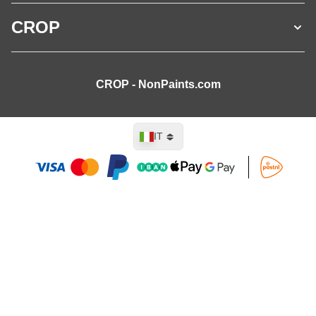
CROP
CROP - NonPaints.com
Lingua
IT
Aggiungi al Carrello