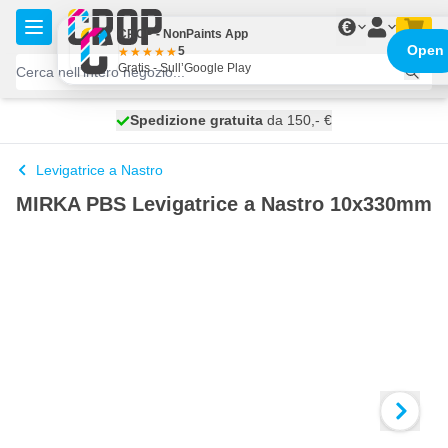
Salta al contenuto
€
CROP - NonPaints App
Open
5
Gratis - Sull’Google Play
Spedizione gratuita
100 giorni
spedito domani
da 150,- €
Levigatrice a Nastro
MIRKA PBS Levigatrice a Nastro 10x330mm