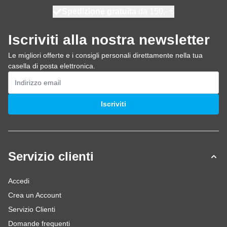
Spedizione gratuita
100 giorni
spedito domani
da 150,- €
Iscriviti alla nostra newsletter
Le migliori offerte e i consigli personali direttamente nella tua
casella di posta elettronica.
Indirizzo email
Iscriviti
Servizio clienti
Accedi
Crea un Account
Servizio Clienti
Domande frequenti