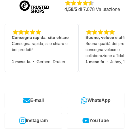
4,58/5
di
7.078
Valutazione
Consegna rapida, sito chiaro
Buono, veloce e affid
Consegna rapida, sito chiaro e
Buona qualità dei prodot
bei prodotti!
consegna veloce e
collaborazione affidabile
1 mese fa
·
Gerben, Druten
1 mese fa
·
Johny, Ti
E-mail
WhatsApp
Instagram
YouTube