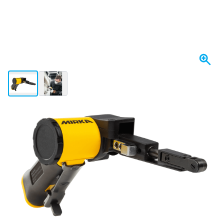
View larger image
View larger image
Spedito domani
299,
€
17
incl. IVA
Quantità
Aggiungi al Carrello
Ordina entro le 23:59,
spedito domani
Spedizione gratuita
da 150,- €
100 giorni
per resi & cambi