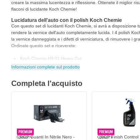
creare la massima lucentezza e riflessione. Ottenete il miglior risu
flaconi di lucidante Koch Chemie!
Lucidatura dell'auto con il polish Koch Chemie
Con questo set di lucidanti Koch Chemie, si avrà a disposizione tu
rendere la vernice dell'auto completamente lucida. I 4 polish Ko
la vernice danneggiata e i difetti di verniciatura, di rimuovere i graf
Ordinate questo set e riceverete:
Koch Chemie H9.01 Heavy Cut
Informazioni complete sul prodotto
Koch Chemie F6.01 Fine Cut
Koch Chemie M3.01 Micro Cut
Completa l'acquisto
Koch Chemie P1.01 Lack Polish Grün
CROP Guanti In Nitrile Nero - 100pz
Fase 1: Koch Chemie H9 Heavy Cut
19,
€
15
Spedito oggi
Koch Chemie H9 Heavy Cut
ha una correzione della vernice mo
lucidare rapidamente i graffi profondi e i graffi di carteggiatura da
Quantità
lucidante Heavy Cut è ideale anche per ripristinare la lucentezza e 
Formato
Aggiungi al Carrello
danneggiata dagli agenti atmosferici e opaca, mediante lucidatura
riparare la vernice danneggiata dell'auto e riportarla a uno stato 
ottimali, si consiglia di utilizzare una ruota di lana per lucidare 
CROP Guanti In Nitrile Nero -
CROP Finish Control 