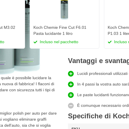
ut M3.02
Koch Chemie Fine Cut F6.01
Koch Chemie
Pasta lucidante 1 litro
P1.03 1 lite
tto
Incluso nel pacchetto
Incluso 
Vantaggi e svanta
Lucidi professionali utilizzati
 quale è possibile lucidare la
 nuova di fabbrica! I flaconi di
In 4 passi la vostra auto sar
e con sicurezza tutti i tipi di
Le paste lucidanti funzionan
È comunque necessario ordina
miglior polish per auto per dare
Specifiche di Koch
i vogliano eliminare graffi
a dell'auto, sia che si voglia