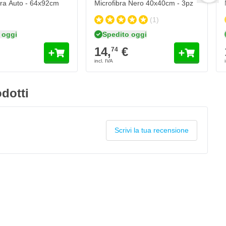
ra Auto - 64x92cm
Microfibra Nero 40x40cm - 3pz
(1)
 oggi
Spedito oggi
14,
€
74
dotti
Scrivi la tua recensione
5