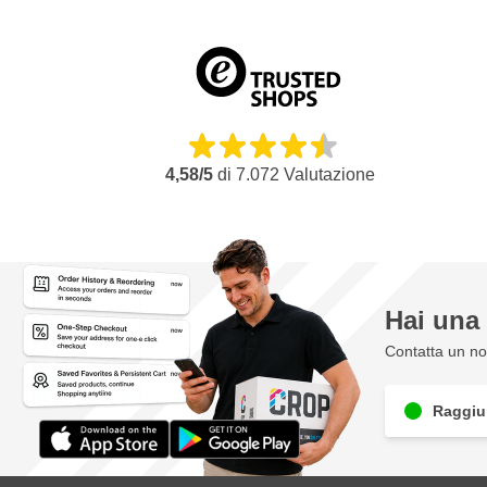
4,58/5
di
7.072
Valutazione
Hai un
Contatta un nos
Raggiun