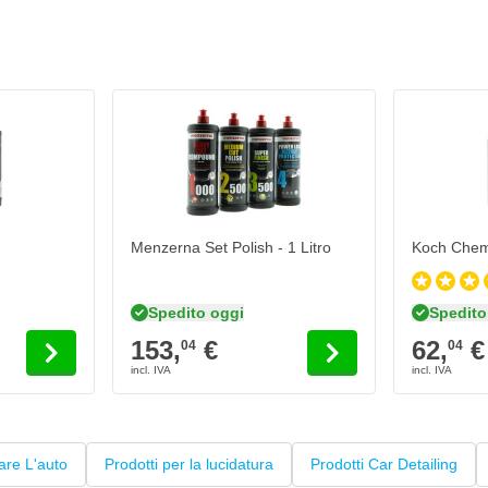
e opzioni scelte nella pagina del prodotto.
Il prezzo dipende dalle opzioni scelte nella pagina d
Il prezzo d
Menzerna Set Polish - 1 Litro
Koch Chemi
Spedito oggi
Spedito
153,
€
62,
€
04
04
are L'auto
Prodotti per la lucidatura
Prodotti Car Detailing