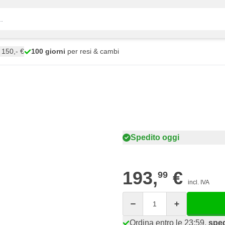
150,- €
100 giorni
per resi & cambi
Spedito oggi
193,
€
99
incl. IVA
Quantità
Ordina entro le 23:59,
sped