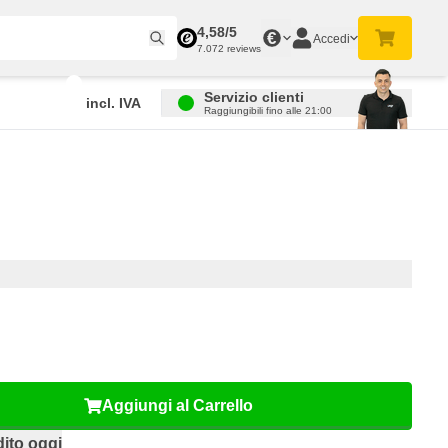
4,58/5
€
Accedi
7.072 reviews
Servizio clienti
incl. IVA
Raggiungibili fino alle 21:00
Aggiungi al Carrello
ito oggi