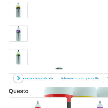
View larger image
View larger image
View larger image
+2
Questo set è composto da
Informazioni sul prodotto
Questo set è composto da