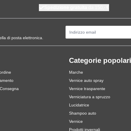
Spedizione gratuita
da 150,- €
Indirizzo email
ella di posta elettronica.
Categorie popolar
 ordine
Marche
gamento
Vernice auto spray
 Consegna
Vernice trasparente
Verniciatura a spruzzo
Lucidatrice
Shampoo auto
Vernice
Prodotti invernali