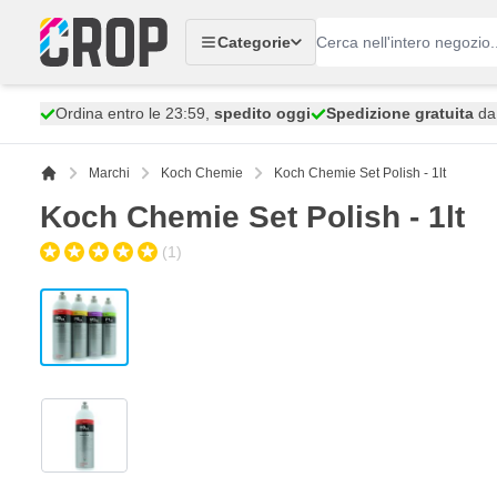
Salta al contenuto
Categorie
Ordina entro le 23:59,
spedito oggi
Spedizione gratuita
da 
Marchi
Koch Chemie
Koch Chemie Set Polish - 1lt
Koch Chemie Set Polish - 1lt
(1)
View larger image
View larger image