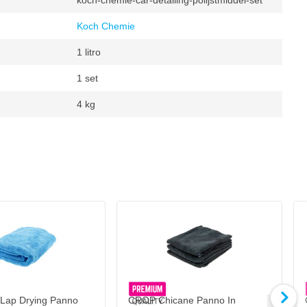
koch-chemie-car-detailing-polijstmiddel-set
Koch Chemie
1 litro
1 set
4 kg
mie
Lap Drying Panno
CROP Chicane Panno In