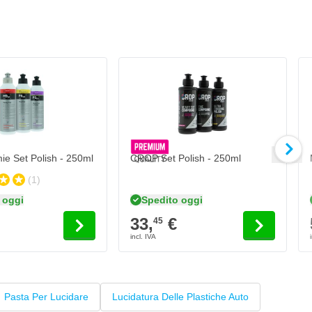
el prodotto.
ipende dalle opzioni scelte nella pagina del prodotto.
Il prezzo dipende dalle opzioni scelte nel
e Set Polish - 250ml
CROP Set Polish - 250ml
(1)
 oggi
Spedito oggi
33,
€
45
Pasta Per Lucidare
Lucidatura Delle Plastiche Auto