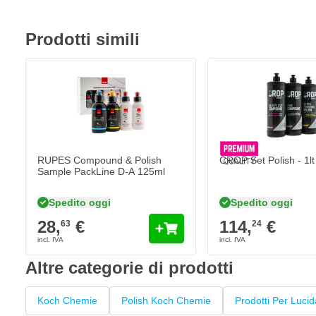
Prodotti simili
Il prezzo dipende dall
RUPES Compound & Polish
CROP Set Polish - 1lt
Sample PackLine D-A 125ml
Spedito oggi
Spedito oggi
28,
€
114,
€
63
24
Altre categorie di prodotti
Koch Chemie
Polish Koch Chemie
Prodotti Per Lucid