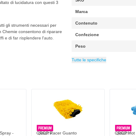
SKU
ltato di lucidatura con questi 3
Marca
Contenuto
tti gli strumenti necessari per
ch Chemie consentono di riparare
Confezione
fi e di far risplendere l'auto.
Peso
EAN
Categoria
6095704220261
Polish Koch Che
Tutte le specifiche
lto elevata che consente di
lla vernice dell'auto. La pasta
il colore della vernice dell'auto,
. In pochi minuti è possibile
nuovo. Per ottenere risultati
con questa pasta lucidante Heavy
Spray -
CROP Racer Guanto
CROP Hot 