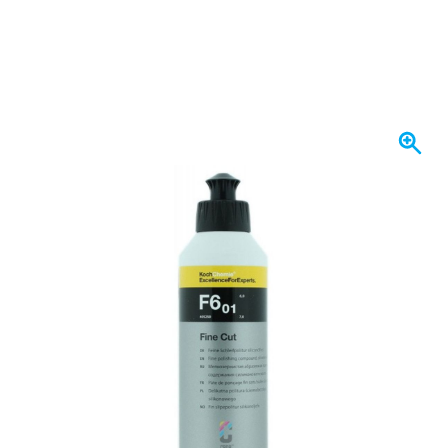
Spedito oggi
Variante
Koch Chemie Fine Cut F6.01 Pasta lucidante 250 ml
19,
€
74
incl. IVA
Quantità
Aggiungi al Carrello
Ordina entro le 23:59,
spedito oggi