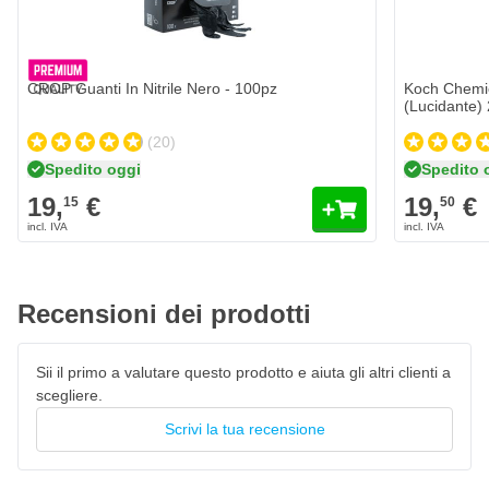
Grado abrasivo 6.0
Quantità
Formato
Grado di brillantezza 7.0
Aggiungi al Carrello
CROP Guanti In Nitrile Nero - 100pz
Koch Chemie
(Lucidante)
(20)
Spedito oggi
Spedito 
19,
€
19,
€
15
50
Recensioni dei prodotti
Sii il primo a valutare questo prodotto e aiuta gli altri clienti a
scegliere.
Scrivi la tua recensione