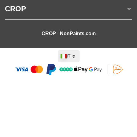
CROP
CROP - NonPaints.com
Lingua
IT
Aggiungi al Carrello