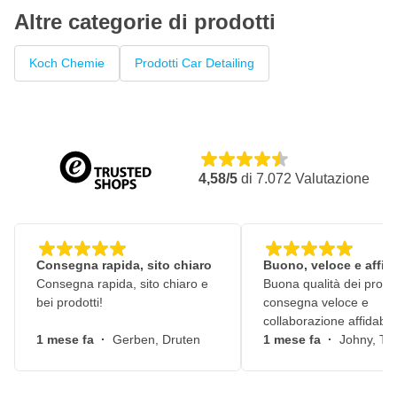
Altre categorie di prodotti
Koch Chemie
Prodotti Car Detailing
4,58/5
di
7.072
Valutazione
Consegna rapida, sito chiaro
Buono, veloce e affid
Consegna rapida, sito chiaro e
Buona qualità dei prodot
bei prodotti!
consegna veloce e
collaborazione affidabile
1 mese fa
·
Gerben, Druten
1 mese fa
·
Johny, Ti