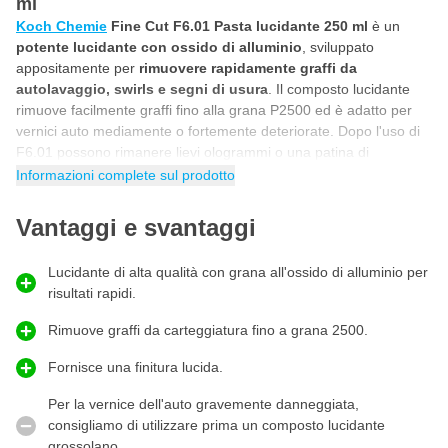
ml
Koch Chemie
Fine Cut F6.01 Pasta lucidante 250 ml
è un
potente lucidante con ossido di alluminio
, sviluppato
appositamente per
rimuovere rapidamente graffi da
autolavaggio, swirls e segni di usura
. Il composto lucidante
rimuove facilmente graffi fino alla grana P2500 ed è adatto per
vernici auto mediamente o fortemente deteriorate. Dopo l'uso di
F6.01 possono rimanere lievi ologrammi o una patina di
lucidatura. Per una finitura lucida perfetta, si consiglia di trattare
Informazioni complete sul prodotto
la vernice con Koch Chemie Micro Cut M3.02, in modo da
ottenere una superficie perfettamente liscia e una lucentezza
Vantaggi e svantaggi
profonda.
Come rimuovere i graffi dalla vernice dell'auto
Lucidante di alta qualità con grana all'ossido di alluminio per
risultati rapidi.
Il lucidante Fine Cut di Koch Chemie
è ideale per
rimuovere e
correggere graffi, imperfezioni, segni di usura e danni alla
Rimuove graffi da carteggiatura fino a grana 2500.
vernice di media e grande entità.
È un lucidante correttivo
molto rapido, appositamente sviluppato per la rimozione di graffi
Fornisce una finitura lucida.
e segni di usura moderati. Koch Chemie F6.01 è molto
economico e la sua tecnologia esclusiva consente di correggere
Per la vernice dell'auto gravemente danneggiata,
qualsiasi tipo di vernice in modo rapido ed efficace senza l'utilizzo
consigliamo di utilizzare prima un composto lucidante
di oli di mascheratura. Questo lucidante esclusivo è adatto a tutti i
grossolano