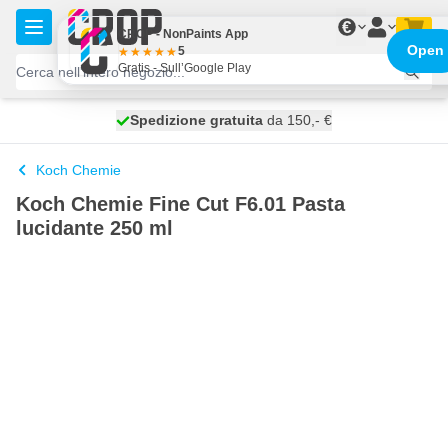
Salta al contenuto
€
CROP - NonPaints App
Open
5
Gratis - Sull’Google Play
Spedizione gratuita
100 giorni
spedito oggi
da 150,- €
Koch Chemie
Koch Chemie Fine Cut F6.01 Pasta
lucidante 250 ml