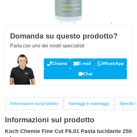
Spedizione gratuita
da 150,- €
100 giorni
per resi & cambi
Recensioni dei clienti:
4,58/5
(7.072 recensioni)
Domanda su questo prodotto?
Parla con uno dei nostri specialisti
Chiama
E-mail
WhatsApp
Chat
Informazioni sul prodotto
Vantaggi e svantaggi
Specific
Informazioni sul prodotto
Koch Chemie Fine Cut F6.01 Pasta lucidante 250