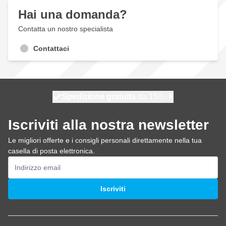
Hai una domanda?
Contatta un nostro specialista
Contattaci
Spedizione gratuita
100 giorni
spedito oggi
da 150,- €
Iscriviti alla nostra newsletter
Le migliori offerte e i consigli personali direttamente nella tua
casella di posta elettronica.
Indirizzo email
Iscriviti