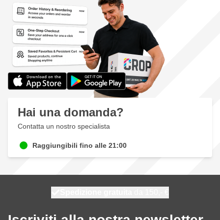
Hai una domanda?
Contatta un nostro specialista
Raggiungibili fino alle 21:00
Spedizione gratuita
100 giorni
spedito oggi
da 150,- €
Iscriviti alla nostra newsletter