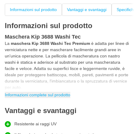
Informazioni sul prodotto
Vantaggi e svantaggi
Specific
Informazioni sul prodotto
Maschera Kip 3688 Washi Tec
La
maschera Kip 3688 Washi Tec Premium
è adatta per linee di
verniciatura nette e per mascherare facilmente grandi aree in
un'unica operazione. La pellicola di mascheratura con nastro
washi è statica e aderisce al substrato per una mascheratura
facile e veloce. Adatta su superfici lisce e leggermente ruvide, è
ideale per proteggere battiscopa, mobili, pareti, pavimenti e porte
durante la verniciatura, l'imbiancatura o la spruzzatura di vernice
per auto.
Informazioni complete sul prodotto
Film di mascheratura con nastro adesivo
La pellicola per mascheratura Kip è adatta per uso interno ed
Vantaggi e svantaggi
esterno. Un lato della pellicola per mascheratura contiene il
nastro washi per ottenere linee nette ed evitare che la vernice
scorra sotto il nastro da pittore.
Resistente ai raggi UV
Nastro Washi