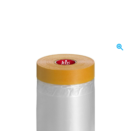
Spedito oggi
Scegli un numero
48
1 pezzo
4,
€
26
60 pezzi
4,
€
RISPARMIA IL 5%
pz
03
120 pezzi
4,
€
RISPARMIA IL 10%
pz
4,
€
48
incl. IVA