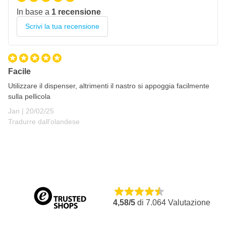
Resistente ai raggi UV
In base a
1 recensione
La pellicola aderisce al substrato per carica statica
Scrivi la tua recensione
Facile
Utilizzare il dispenser, altrimenti il nastro si appoggia facilmente
sulla pellicola
20 febbraio 2025
Jan |
20/02/25
Tradurre dall'olandese
4,58/5
di
7.064
Valutazione