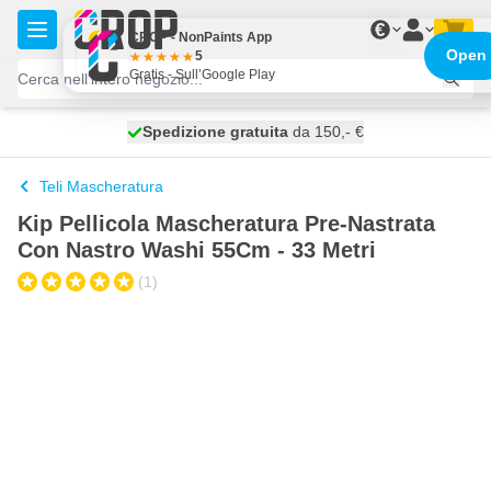
Salta al contenuto
€
CROP - NonPaints App
Open
5
Gratis - Sull’Google Play
Spedizione gratuita
100 giorni
spedito oggi
da 150,- €
Teli Mascheratura
Kip Pellicola Mascheratura Pre-Nastrata
Con Nastro Washi 55Cm - 33 Metri
(1)