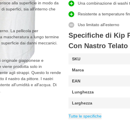
erisce alla superficie in modo da
Una combinazione di washi t
di superfici, sia all'interno che
Resistente a temperature fi
Uso limitato all'esterno
erno. La pellicola per
Specifiche di Kip 
na mascheratura a lungo termine
a superficie dai danni meccanici.
Con Nastro Telato
SKU
i originale giapponese e
e viene prodotta solo in
Marca
ente agli strappi. Questo lo rende
 il nastro da pittore. I nastri
EAN
tente all'umidità e all'acqua. Di
.
Lunghezza
Larghezza
8 con adesivo in gomma. Inoltre, il
Spessore
Tape Type
Numero di micron
Categoria
0.3 mm
Copertura & Mas
Nastro telato
300 µm
er applicazioni con elevati
Tutte le specifiche
e a temperature fino a 30 °C.