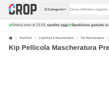
Salta al contenuto
Categorie
Ordina entro le 23:59,
spedito oggi
Spedizione gratuita
da 
NonPaint
Copertura & Mascheratura
Teli Mascheratura
Kip Pellicola Mascheratura Pr