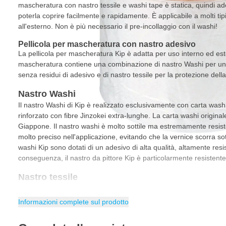
mascheratura con nastro tessile e washi tape è statica, quindi ad
poterla coprire facilmente e rapidamente. È applicabile a molti tipi 
all'esterno. Non è più necessario il pre-incollaggio con il washi!
Pellicola per mascheratura con nastro adesivo
La pellicola per mascheratura Kip è adatta per uso interno ed est
mascheratura contiene una combinazione di nastro Washi per u
senza residui di adesivo e di nastro tessile per la protezione dell
Nastro Washi
Il nastro Washi di Kip è realizzato esclusivamente con carta wash
rinforzato con fibre Jinzokei extra-lunghe. La carta washi original
Giappone. Il nastro washi è molto sottile ma estremamente resist
molto preciso nell'applicazione, evitando che la vernice scorra sotto
washi Kip sono dotati di un adesivo di alta qualità, altamente resis
conseguenza, il nastro da pittore Kip è particolarmente resistente
Nastro tessile
Il nastro di riparazione tessile è costituito da un tessuto a rete 5
nastro è in tessuto laminato con PE ed è particolarmente adatto p
Informazioni complete sul prodotto
requisiti di resistenza allo strappo. Inoltre, il nastro può resister