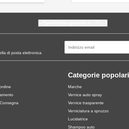
Spedizione gratuita
da 150,- €
Indirizzo email
ella di posta elettronica.
Categorie popolar
 ordine
Marche
gamento
Vernice auto spray
 Consegna
Vernice trasparente
Verniciatura a spruzzo
Lucidatrice
Shampoo auto