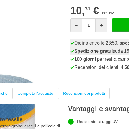
10,
€
31
incl. IVA
Quantità
Ordina entro le 23:59,
sped
Spedizione gratuita
da 15
100 giorni
per resi & camb
Recensioni dei clienti:
4,5
fiche
Completa l'acquisto
Recensioni dei prodotti
Vantaggi e svanta
o tessile
Resistente ai raggi UV
rare grandi aree. La pellicola di