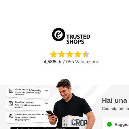
Nastro tessile antistrappo
Nastro washi sottile
Adesivo acrilico di alta qualità
Pellicola di mascheratura in PE ecologica (10 μ)
Per la mascheratura rapida e la mascheratura di una superfi
Resistente ai raggi UV
La pellicola aderisce alla superficie per carica statica
4,58/5
di
7.055
Valutazione
Hai un
Contatta un nos
Raggiun