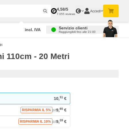
4,58/5
€
Accedi
7.055 reviews
Servizio clienti
incl. IVA
Raggiungibili fino alle 21:00
ri
i 110cm - 20 Metri
31
10,
€
80
9,
€
RISPARMIA IL 5%
pz
28
9,
€
RISPARMIA IL 10%
pz