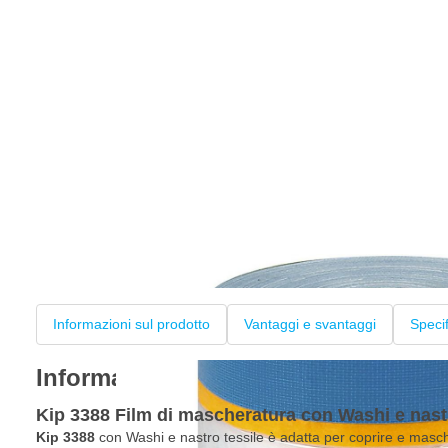
Informazioni sul prodotto
Vantaggi e svantaggi
Speci
Informazioni sul prodotto
Kip 3388 Film di mascheratura con Washi e nastr
Kip 3388
con Washi e nastro tessile è adatta per coprire e masche