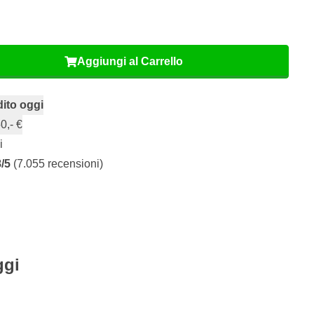
Aggiungi al Carrello
ito oggi
0,- €
i
8/5
(7.055 recensioni)
ggi