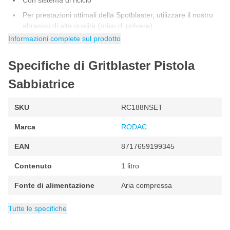
Con sistema di riciclo
Per prestazioni ottimali della Spotblaster, utilizzare il nostro
abrasivo di alta qualità (privo di polvere)
Informazioni complete sul prodotto
Questa pistola di sabbiatura viene fornita con:
Specifiche di Gritblaster Pistola
4 ugelli in gomma
Sabbiatrice
Valvola di riduzione
SKU
RC188NSET
Marca
RODAC
EAN
8717659199345
Contenuto
1 litro
Fonte di alimentazione
Aria compressa
Attacco
Confezione
Peso
Categoria
1 kg
1/4 inch
Sabbiatura
1 pezzo
Tutte le specifiche