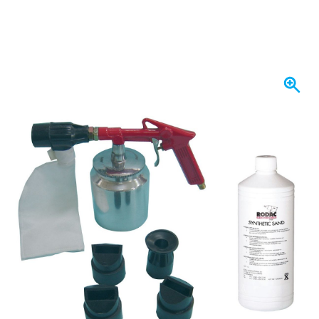
Spedito domani
107,
€
23
incl. IVA
Quantità
Aggiungi al Carrello
Ordina entro le 23:59,
spedito domani
Spedizione gratuita
da 150,- €
100 giorni
per resi & cambi
Recensioni dei clienti:
4,58/5
(7.078 recensioni)