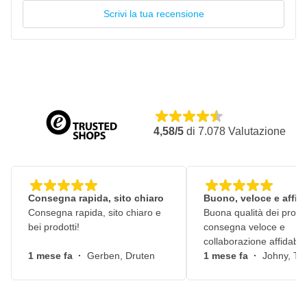
Scrivi la tua recensione
4,58/5
di
7.078
Valutazione
Consegna rapida, sito chiaro
Buono, veloce e affid
Consegna rapida, sito chiaro e
Buona qualità dei prodot
bei prodotti!
consegna veloce e
collaborazione affidabile
1 mese fa
·
Gerben, Druten
1 mese fa
·
Johny, Ti