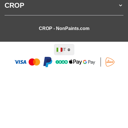
CROP
CROP - NonPaints.com
Lingua
IT
Aggiungi al Carrello