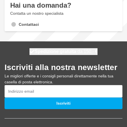
Hai una domanda?
Contatta un nostro specialista
Contattaci
Spedizione gratuita
100 giorni
spedito domani
da 150,- €
Iscriviti alla nostra newsletter
Le migliori offerte e i consigli personali direttamente nella tua
casella di posta elettronica.
Indirizzo email
Iscriviti