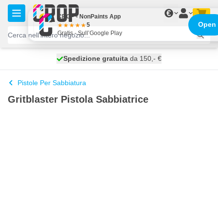
Salta al contenuto
€
CROP - NonPaints App
Open
5
Gratis - Sull’Google Play
Spedizione gratuita
100 giorni
spedito domani
da 150,- €
Pistole Per Sabbiatura
Gritblaster Pistola Sabbiatrice