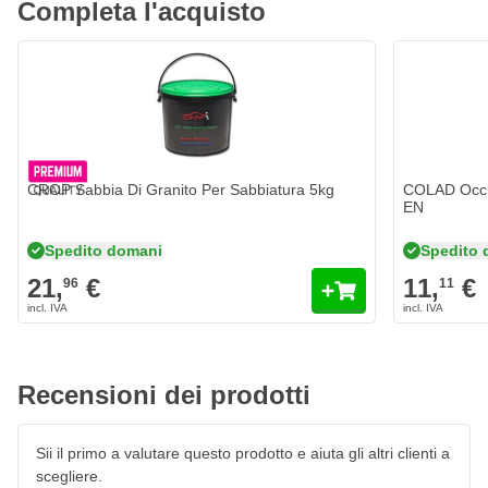
Completa l'acquisto
CROP Sabbia Di Granito Per Sabbiatura 5kg
COLAD Occhi
EN
Spedito domani
Spedito 
21,
€
11,
€
96
11
Recensioni dei prodotti
Sii il primo a valutare questo prodotto e aiuta gli altri clienti a
scegliere.