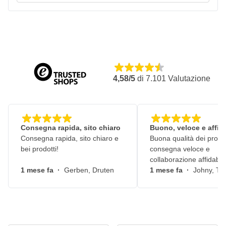
4,58/5
di
7.101
Valutazione
Consegna rapida, sito chiaro
Buono, veloce e affid
Consegna rapida, sito chiaro e
Buona qualità dei prodot
bei prodotti!
consegna veloce e
collaborazione affidabile
1 mese fa
·
Gerben, Druten
1 mese fa
·
Johny, Ti