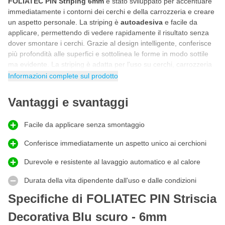
FOLIATEC PIN Striping 6mm
è stato sviluppato per accentuare
immediatamente i contorni dei cerchi e della carrozzeria e creare
un aspetto personale. La striping è
autoadesiva
e facile da
applicare, permettendo di vedere rapidamente il risultato senza
dover smontare i cerchi. Grazie al design intelligente, conferisce
più profondità alle superfici e sottolinea le forme in modo sottile
ma evidente. La striping è adatta per l'uso su cerchi, carrozzeria
e parti interne, offrendo flessibilità nello styling e nella finitura.
Informazioni complete sul prodotto
Striping per cerchi autoadesiva con montaggio
Vantaggi e svantaggi
preciso
La
striping per cerchi 6mm
viene fornita con un aiuto per il
montaggio, che permette di applicare la striscia in modo preciso e
Facile da applicare senza smontaggio
uniforme. Il materiale è progettato per un uso prolungato ed è
resistente al lavaggio automatico
, garantendo il mantenimento
Conferisce immediatamente un aspetto unico ai cerchioni
dell'aspetto in diverse condizioni. La striping è inoltre
resistente
Durevole e resistente al lavaggio automatico e al calore
al calore fino a 90°C
e può essere rimossa senza lasciare
residui. Questo rende il prodotto adatto sia per lo styling
Durata della vita dipendente dall'uso e dalle condizioni
permanente sia per modifiche temporanee.
Specifiche di FOLIATEC PIN Striscia
Adatta per cerchi e styling della carrozzeria
Decorativa Blu scuro - 6mm
Questa PIN striping è ampiamente utilizzabile e viene impiegata