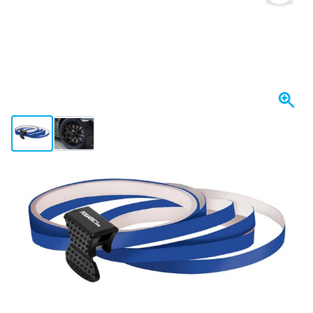
View larger image
View larger image
Spedito entro 1-2 giorni
13,
€
48
incl. IVA
Quantità
Aggiungi al Carrello
Ordina ora, spedito entro 1-2 giorni
Spedizione gratuita
da 150,- €