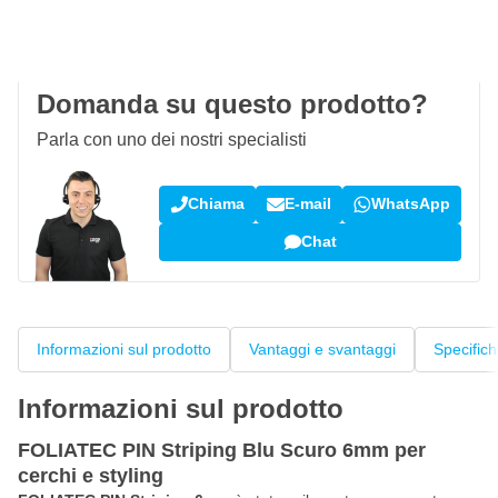
100 giorni
per resi & cambi
Recensioni dei clienti:
4,58/5
(7.101 recensioni)
Domanda su questo prodotto?
Parla con uno dei nostri specialisti
Chiama
E-mail
WhatsApp
Chat
Informazioni sul prodotto
Vantaggi e svantaggi
Specific
Informazioni sul prodotto
FOLIATEC PIN Striping Blu Scuro 6mm per
cerchi e styling