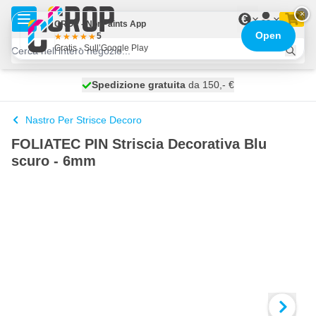
Salta al contenuto
×
€
CROP - NonPaints App
Open
5
Gratis - Sull’Google Play
Spedizione gratuita
100 giorni
spedito oggi
da 150,- €
Nastro Per Strisce Decoro
FOLIATEC PIN Striscia Decorativa Blu
scuro - 6mm