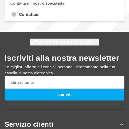
Contatta un nostro specialista
Contattaci
Spedizione gratuita
100 giorni
spedito oggi
da 150,- €
Iscriviti alla nostra newsletter
Le migliori offerte e i consigli personali direttamente nella tua
casella di posta elettronica.
Indirizzo email
Iscriviti
Servizio clienti