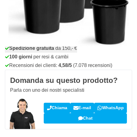
53,
€
33
incl. IVA
Quantità
Aggiungi al Carrello
Ordina entro le 23:59,
spedito domani
Spedizione gratuita
da 150,- €
100 giorni
per resi & cambi
Recensioni dei clienti:
4,58/5
(7.078 recensioni)
Domanda su questo prodotto?
Parla con uno dei nostri specialisti
Chiama
E-mail
WhatsApp
Chat