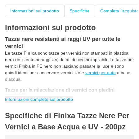
Informazioni sul prodotto
Specifiche
Completa l'acquisto
Informazioni sul prodotto
Tazze nere resistenti ai raggi UV per tutte le
vernici
Le tazze Finixa
sono tazze per vernici non stampati in plastica
nera resistente ai raggi UV, dotati di piedini impilabili. Le tazze per
vernici Finixa in PE nero non lasciano passare la luce e sono
quindi ideali per conservare vernici UV e
vernici per auto
a base
d'acqua.
Tazze per la miscelazione di vernici con piedini
impilabili
Informazioni complete sul prodotto
Queste tazze per la miscelazione di vernici nere sono dotate di
piedini. Oltre a facilitare l'impilamento, hanno un'altra funzione:
Specifiche di Finixa Tazze Nere Per
impedire il trasferimento del freddo per evitare che la
temperatura influisca sull'azione della vernice.
Vernici a Base Acqua e UV - 200pz
Tazze di miscelazione per vernici a base d'acqua