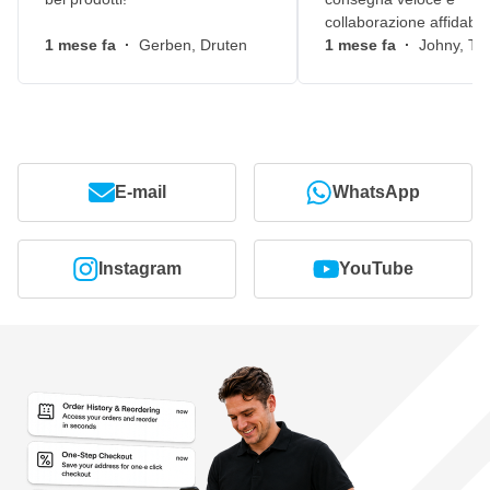
collaborazione affidabile
1 mese fa
·
Gerben, Druten
1 mese fa
·
Johny, Ti
E-mail
WhatsApp
Instagram
YouTube