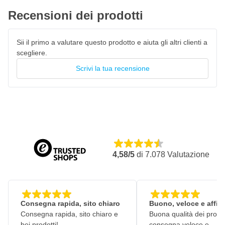
Disponibili in 4 diverse dimensioni
Recensioni dei prodotti
400ml
Sii il primo a valutare questo prodotto e aiuta gli altri clienti a
650ml
scegliere.
1300ml
Scrivi la tua recensione
2240ml
Coperchi per tazze di miscelazione vernice UV
Volete sigillare ermeticamente questa tazza di conservazione in
PE nero? Allora non dimenticate di ordinare i coperchi abbinati. In
questo modo la vernice viene sigillata ermeticamente e può
essere conservata senza polvere, mantenendo la sua qualità.
4,58/5
di
7.078
Valutazione
Consegna rapida, sito chiaro
Buono, veloce e affid
Consegna rapida, sito chiaro e
Buona qualità dei prodot
bei prodotti!
consegna veloce e