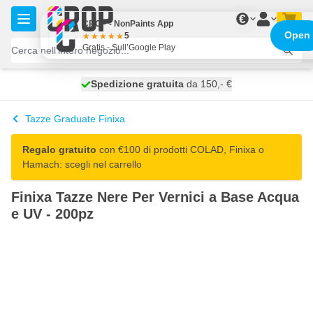
Salta al contenuto
€
CROP - NonPaints App
Open
5
Gratis - Sull’Google Play
Spedizione gratuita
100 giorni
spedito domani
da 150,- €
Tazze Graduate Finixa
Regalo gratuito
con €100 di prodotti COLAD, Finixa o
Hamach: scegli nel carrello
Finixa Tazze Nere Per Vernici a Base Acqua
e UV - 200pz