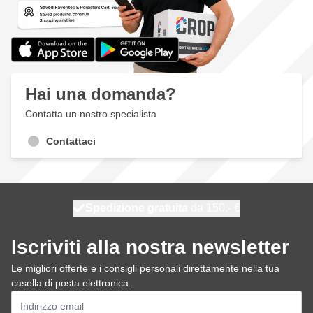
Hai una domanda?
Contatta un nostro specialista
Contattaci
Spedizione gratuita
100 giorni
spedito domani
da 150,- €
Iscriviti alla nostra newsletter
Le migliori offerte e i consigli personali direttamente nella tua
casella di posta elettronica.