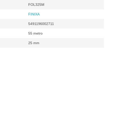
FOL325M
FINIXA
5491196002711
55 metro
25 mm
heratura