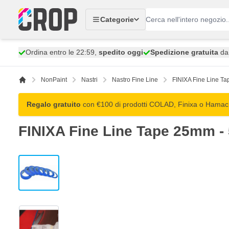
Salta al contenuto
Categorie
Ordina entro le 22:59,
spedito oggi
Spedizione gratuita
da 
NonPaint
Nastri
Nastro Fine Line
FINIXA Fine Line Ta
Regalo gratuito
con €100 di prodotti COLAD, Finixa o Hamach:
FINIXA Fine Line Tape 25mm - 
View larger image
View larger image