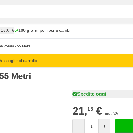
150,- €
100 giorni
per resi & cambi
pe 25mm - 55 Metri
 scegli nel carrello
55 Metri
Spedito oggi
21,
€
15
incl. IVA
Quantità