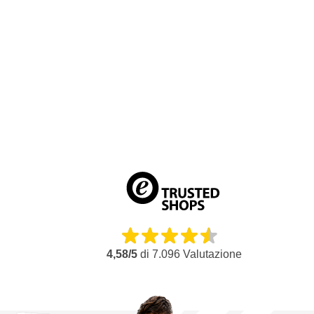
Colore blu
Resistente al calore fino a 155ºC
Estremamente elastico e flessibile
Adatto all'asciugatura a infrarossi e in forno
Adatto per la pittura personalizzata
Adatto per l'aerografo
Non lascia residui di colla
4,58/5
di
7.096
Valutazione