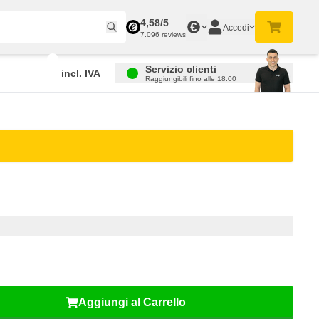
4,58/5
€
Accedi
7.096 reviews
Servizio clienti
incl. IVA
Raggiungibili fino alle 18:00
Aggiungi al Carrello