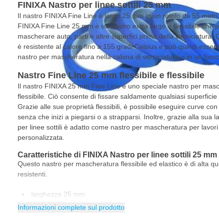
FINIXA Nastro per linee sottili 25 mm
Il nastro FINIXA Fine Line è largo 25 mm in un rotolo da 55 metri
FINIXA Fine Line 25 mm è un nastro extra largo e flessibile che p
mascherare auto, parti e altre superfici prima della verniciatura.
è resistente al calore fino a 155 gradi Celsius e può quindi esser
nastro per mascheratura nella cabina di verniciatura o in un forno
Nastro Fine Line 25 mm flessibile e flessibile
Il nastro FINIXA 25 mm Fine Line è uno speciale nastro per ma
flessibile. Ciò consente di fissare saldamente qualsiasi superfic
Grazie alle sue proprietà flessibili, è possibile eseguire curve c
senza che inizi a piegarsi o a strapparsi. Inoltre, grazie alla su
per linee sottili è adatto come nastro per mascheratura per lavori 
personalizzata.
Caratteristiche di FINIXA Nastro per linee sottili 25 mm
Questo nastro per mascheratura flessibile ed elastico è di alta qu
resistenti.
larghezza 25 mm
Informazioni complete sul prodotto
55 metri di lunghezza