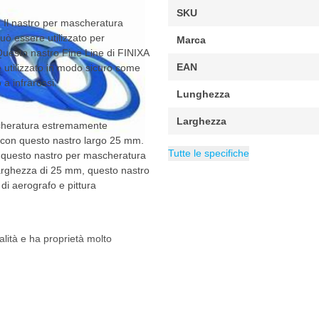
SKU
. Il nastro per mascheratura
uò essere utilizzato per
Marca
 Questo nastro Fine Line di FINIXA
EAN
e utilizzato in modo sicuro come
 a infrarossi.
Lunghezza
Larghezza
scheratura estremamente
ie con questo nastro largo 25 mm.
Numero di micron
Confezione
Peso
Tape Type
Spessore
Categoria
10 g
0.13 mm
Nastri
Nastro per masc
1 pezzo
130 µm
Tutte le specifiche
on questo nastro per mascheratura
a larghezza di 25 mm, questo nastro
di aerografo e pittura
alità e ha proprietà molto