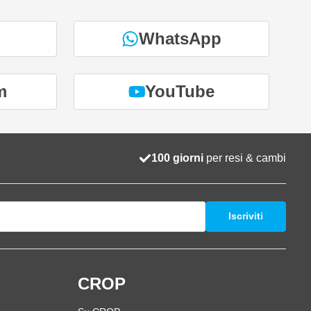
WhatsApp
m
YouTube
100 giorni
per resi & cambi
Iscriviti
i
CROP