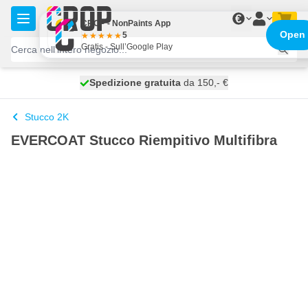
Salta al contenuto
€
CROP - NonPaints App
Open
5
Gratis - Sull’Google Play
Spedizione gratuita
100 giorni
spedito oggi
da 150,- €
Stucco 2K
EVERCOAT Stucco Riempitivo Multifibra