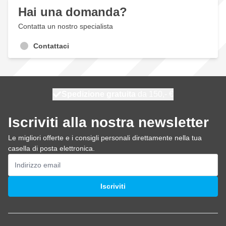
Hai una domanda?
Contatta un nostro specialista
Contattaci
Spedizione gratuita
100 giorni
spedito oggi
da 150,- €
Iscriviti alla nostra newsletter
Le migliori offerte e i consigli personali direttamente nella tua
casella di posta elettronica.
Indirizzo email
Iscriviti