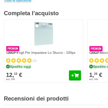
Tempo di asciugatura alla carteggiatura: 10-15 minuti
Tutte le specifiche
Resistenza all'acqua: nessuna bolla, grinza o
Completa l'acquisto
ammorbidimento dopo 24 ore di immersione in acqua
CROP Fogli Per Impastare Lo Stucco - 100pz
CROP Stecc
(4)
Spedito oggi
Spedito 
12,
€
1,
€
10
26
Recensioni dei prodotti