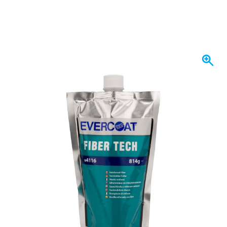
Spedito oggi
43,
€
92
incl. IVA
Quantità
Aggiungi al Carrello
Ordina entro le 22:59,
spedito oggi
Spedizione gratuita
da 150,- €
100 giorni
per resi & cambi
Recensioni dei clienti:
4,58/5
(7.101 recensioni)