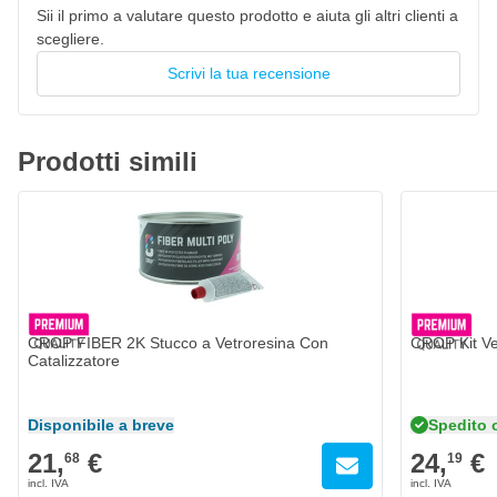
Sii il primo a valutare questo prodotto e aiuta gli altri clienti a
scegliere.
Scrivi la tua recensione
Prodotti simili
CROP FIBER 2K Stucco a Vetroresina Con
CROP Kit Ve
Catalizzatore
Spedito 
Disponibile a breve
21,
€
24,
€
68
19