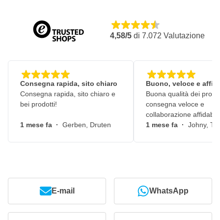
4,58/5
di
7.072
Valutazione
Consegna rapida, sito chiaro
Buono, veloce e affid
Consegna rapida, sito chiaro e
Buona qualità dei prodot
bei prodotti!
consegna veloce e
collaborazione affidabile
1 mese fa
·
Gerben, Druten
1 mese fa
·
Johny, Ti
E-mail
WhatsApp