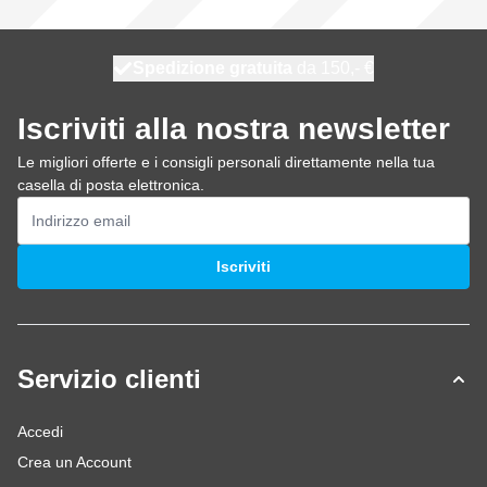
Spedizione gratuita
100 giorni
spedito oggi
da 150,- €
Iscriviti alla nostra newsletter
Le migliori offerte e i consigli personali direttamente nella tua
casella di posta elettronica.
Indirizzo email
Iscriviti
Servizio clienti
Accedi
Crea un Account