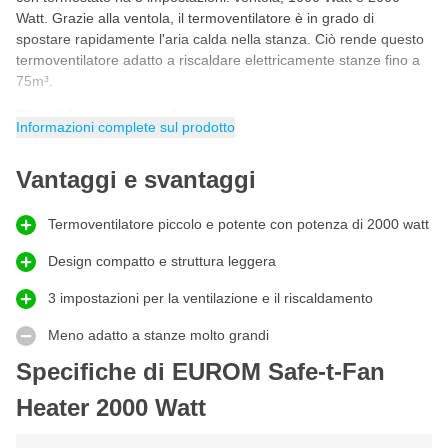
Watt. Grazie alla ventola, il termoventilatore è in grado di
spostare rapidamente l'aria calda nella stanza. Ciò rende questo
termoventilatore adatto a riscaldare elettricamente stanze fino a
75m³.
Riscaldatore a ventola
Informazioni complete sul prodotto
Sia che si voglia ventilare l'aria con l'impostazione 1, sia che si
voglia impostare l'impostazione 2 per 1000 watt di potenza e
Vantaggi e svantaggi
l'impostazione 3 fino a 2000 watt di potenza per riscaldare
rapidamente una stanza fredda in modo che la temperatura sia
piacevole.
Termoventilatore piccolo e potente con potenza di 2000 watt
Termoventilatore elettrico
Design compatto e struttura leggera
Collegate il cavo di alimentazione e iniziate a riscaldare
3 impostazioni per la ventilazione e il riscaldamento
elettricamente la stanza con questo termoventilatore. Oltre a
generare aria calda, questo termoventilatore può anche ventilare
Meno adatto a stanze molto grandi
l'aria nella stanza grazie a un'impostazione speciale.
Specifiche di EUROM Safe-t-Fan
Caratteristiche
Heater 2000 Watt
Termoventilatore di dimensioni ridotte
2000 Watt di potenza con un raggio d'azione di 75m³