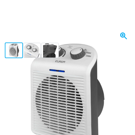
View larger image
View larger image
View larger image
Spedito oggi
23,
€
35
incl. IVA
Quantità
Aggiungi al Carrello
Ordina entro le 23:59,
spedito oggi
Spedizione gratuita
da 150,- €
100 giorni
per resi & cambi