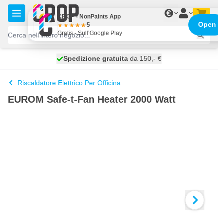
Salta al contenuto
€
CROP - NonPaints App
Open
5
Gratis - Sull’Google Play
Spedizione gratuita
100 giorni
spedito oggi
da 150,- €
Riscaldatore Elettrico Per Officina
EUROM Safe-t-Fan Heater 2000 Watt