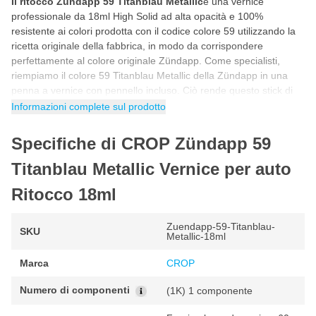
Il ritocco Zündapp 59 Titanblau Metallic
è una vernice
professionale da 18ml High Solid ad alta opacità e 100%
resistente ai colori prodotta con il codice colore 59 utilizzando la
ricetta originale della fabbrica, in modo da corrispondere
perfettamente al colore originale Zündapp. Come specialisti,
riempiamo il colore 59 Titanblau Metallic della Zündapp in una
penna a vernice con pennello incluso. Ciò rende questo stick di
vernice per auto Zündapp 59 Titanblau Metallic ideale per
Informazioni complete sul prodotto
riparare da soli scheggiature, danni da parcheggio, graffi e altri
piccoli danni alla vernice dell'auto.
Specifiche di CROP Zündapp 59
Come ritoccare con la vernice Zündapp 59
Titanblau Metallic Vernice per auto
Titanblau Metallic
Ritocco 18ml
Puoi ritoccare la vernice per auto Zündapp 59 in 5 semplici
passaggi. Seguendo il programma passo passo riportato di
seguito avrai la certezza di utilizzare correttamente il colore
Zuendapp-59-Titanblau-
SKU
Metallic-18ml
Zündapp per un risultato fantastico e originale di fabbrica.
Marca
CROP
Agitare il barattolo di vernice per auto prima dell'uso in modo
che tutti i pigmenti della vernice siano ben miscelati.
Numero di componenti
(1K) 1 componente
Prima di iniziare, fare sempre una prova con un pezzo di prova
per controllare il colore.