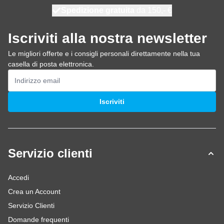
Spedizione gratuita
100 giorni
spedito oggi
da 150,- €
Iscriviti alla nostra newsletter
Le migliori offerte e i consigli personali direttamente nella tua
casella di posta elettronica.
Indirizzo email
Iscriviti
Servizio clienti
Accedi
Crea un Account
Servizio Clienti
Domande frequenti