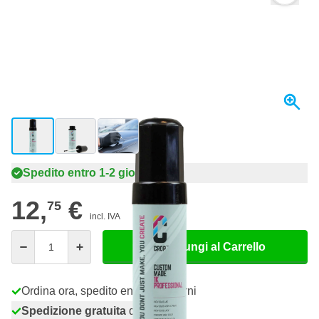
View larger image
View larger image
View larger image
Spedito entro 1-2 giorni
12,
€
75
incl. IVA
Quantità
Aggiungi al Carrello
Ordina ora, spedito entro 1-2 giorni
Spedizione gratuita
da 150,- €