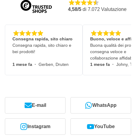
4,58/5
di
7.072
Valutazione
Consegna rapida, sito chiaro
Buono, veloce e affid
Consegna rapida, sito chiaro e
Buona qualità dei prodot
bei prodotti!
consegna veloce e
collaborazione affidabile
1 mese fa
·
Gerben, Druten
1 mese fa
·
Johny, Ti
E-mail
WhatsApp
Instagram
YouTube