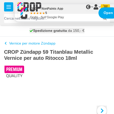
Salta al contenuto
€
CROP - NonPaints App
Open
5
Gratis - Sull’Google Play
Spedizione gratuita
100 giorni
spedito oggi
da 150,- €
Vernice per motore Zündapp
CROP Zündapp 59 Titanblau Metallic
Vernice per auto Ritocco 18ml