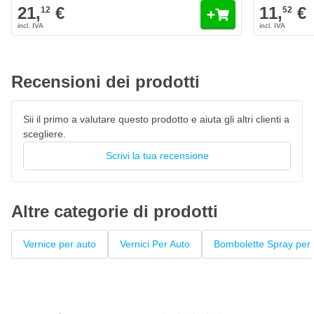
Titanblau Metallic
21,
€
11,
€
12
52
Il colore Zündapp 59 Titanblau Metallic è personalizzato
originale di fabbrica
Vernice per auto ad asciugatura rapida, resistente al 100% ai
colori
Recensioni dei prodotti
La vernice High Solid garantisce un'elevata copertura
Penna laccata con pennello privo di pelucchi
Sii il primo a valutare questo prodotto e aiuta gli altri clienti a
scegliere.
Questo fondo può essere verniciato con
vernice trasparente
Scrivi la tua recensione
Altre categorie di prodotti
Vernice per auto
Vernici Per Auto
Bombolette Spray per 