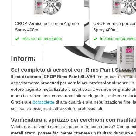
CROP Vernice per cerchi Argento
CROP Vernice per cer
Spray 400ml
Spray 400ml
Incluso nel pacchetto
Incluso nel pacche
Informazioni sul prodotto
Set completo di aerosol con Rims Paint Silver Me
Il
set di aerosol CROP Rims Paint SILVER
è composto da quatt
appositamente progettati per
verniciare professionalmente
un
colore argento metallizzato
è identico alla
vernice originale
ut
modo i cerchioni assumono una finitura elegante, uniforme e luc
Grazie alle
bombolette
di alta qualità e alla nebulizzazione fine, l
soli, senza bisogno di attrezzature professionali.
Verniciatura a spruzzo dei cerchioni con risultat
Volete dare ai vostri cerchi un aspetto fresco e nuovo? Con que
metallizzato
, potrete facilmente ottenere un risultato duraturo e