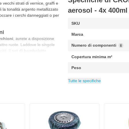
ecchi strati di vernice, graffi e
aerosol - 4x 400ml
i la tonalità argento metallizzato
occare i cerchi danneggiati o per
SKU
ni
Marca
rchioni
, avrete a disposizione
attro ruote. Laddove le singole
Numero di componenti
ità. Il
set di bombolette
 auto, moto o scooter. Il
Copertura minima m²
. Non è quindi necessario
Peso
ntero set in modo professionale in
Copertura massima m²
EAN
Confezione
Contenuto
Indice di brillantezza
Categoria
6095706089019
Vernici 1K
400 ml
1 set
Lucid
2 m
Tutte le specifiche
, il che significa che deve
 di lacca protegge il colore
 dai graffi, dagli urti e dagli
si opacizzi o si sbiadisca a causa
tri cerchi non solo rimangono