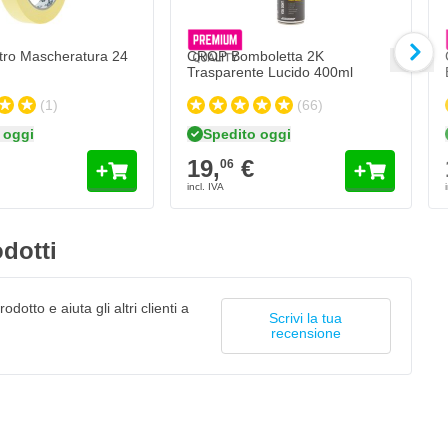
ro Mascheratura 24
CROP Bomboletta 2K
Trasparente Lucido 400ml
(1)
(66)
 oggi
Spedito oggi
19,
€
06
dotti
odotto e aiuta gli altri clienti a
Scrivi la tua
recensione