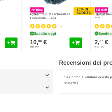
silver metallic, si raccomanda
20% DI
sione ottimale della vernice
SCONTO
a
CROP Telo Mascheratura
CROP Nast
po. Inoltre, il primer livella le
Pneumatici - 4pz
mm
(4)
da 400 ml
Spedito oggi
Spedito
ioni
10,
€
2,
€
08
27
lucido
Recensioni dei pro
sima protezione e resistenza del
Sii il primo a valutare questo pr
scegliere.
?