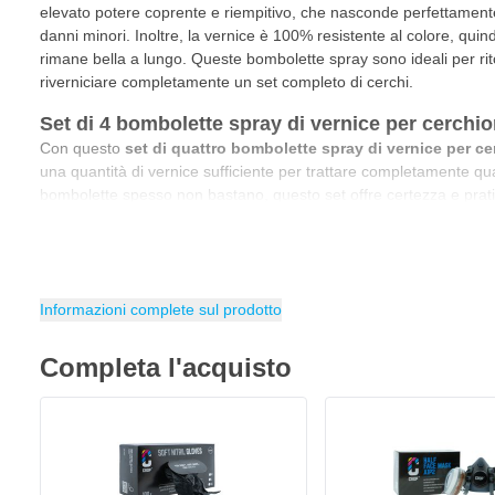
elevato potere coprente e riempitivo, che nasconde perfettamente v
danni minori. Inoltre, la vernice è 100% resistente al colore, quind
rimane bella a lungo. Queste bombolette spray sono ideali per rit
riverniciare completamente un set completo di cerchi.
Set di 4 bombolette spray di vernice per cerchio
Con questo
set di quattro bombolette spray di vernice per ce
una quantità di vernice sufficiente per trattare completamente qu
bombolette spesso non bastano, questo set offre certezza e pratic
aerosol per 4 cerchioni
è quindi ideale per lavorare sulla vostra
contenuto del set è perfettamente adattato a un lavoro completo
ordinare bombolette extra tra un lavoro e l'altro e si può finire l'i
una sola volta.
Informazioni complete sul prodotto
Protezione extra con il trasparente per cerchi
La vernice CROP per cerchi argento metallizzato è una vernice 1K
Completa l'acquisto
sempre essere rifinita con un
trasparente 2K
. Questo strato extra
argento metallizzato dalla polvere dei freni, dalle schegge di pietra,
CROP Guanti In Nitrile Nero - 100pz
agenti atmosferici. Inoltre, il trasparente impedisce che il colore 
19,
€
15
Spedito oggi
della luce solare. Utilizzando un trasparente bicomponente, i vos
splendenti, ma anche protetti a lungo, anche in condizioni difficili.
Quantità
Formato