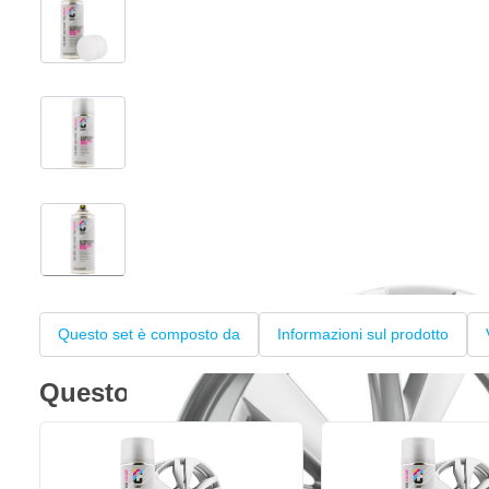
View larger image
View larger image
View larger image
+4
Questo set è composto da
Informazioni sul prodotto
Questo set è composto da