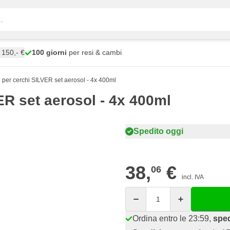
150,- €
100 giorni
per resi & cambi
per cerchi SILVER set aerosol - 4x 400ml
R set aerosol - 4x 400ml
Spedito oggi
38,
€
06
incl. IVA
Quantità
Ordina entro le 23:59,
sped