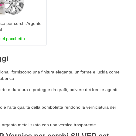
ce per cerchi Argento
l
nel pacchetto
ggi
onali forniscono una finitura elegante, uniforme e lucida come
fabbrica
forte e duratura e protegge da graffi, polvere dei freni e agenti
o e l'alta qualità della bomboletta rendono la verniciatura dei
lore argento metallizzato con una vernice trasparente
P Vernice per cerchi SILVER set