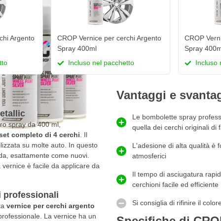
chi Argento
CROP Vernice per cerchi Argento
CROP Verni
Spray 400ml
Spray 400m
tto
Incluso nel pacchetto
Incluso 
Vantaggi e svanta
tallic
Le bombolette spray professi
ro spray da 400 ml,
quella dei cerchi originali di 
set completo di
4 cerchi
. Il
ilizzata su molte auto. In questo
L'adesione di alta qualità è 
ida, esattamente come nuovi.
atmosferici
a vernice è facile da applicare da
Il tempo di asciugatura rapid
cerchioni facile ed efficiente
i professionali
Si consiglia di rifinire il co
sta
vernice per cerchi argento
 professionale. La vernice ha un
Specifiche di CRO