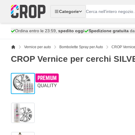
Salta al contenuto
Categorie
Ordina entro le 23:59,
spedito oggi
Spedizione gratuita
da 
Vernice per auto
Bombolette Spray per Auto
CROP Vernice 
CROP Vernice per cerchi SILVE
View larger image
View larger image