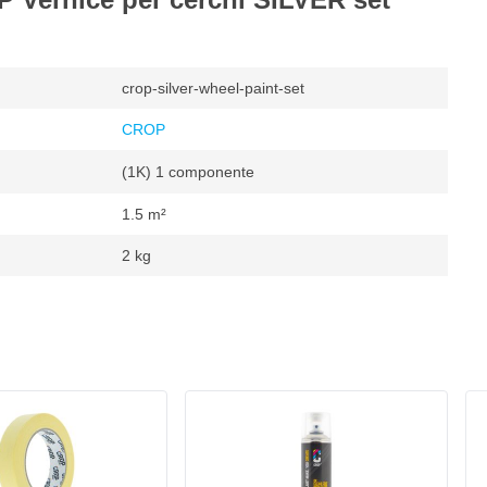
crop-silver-wheel-paint-set
CROP
(1K) 1 componente
1.5 m²
2 kg
o
²