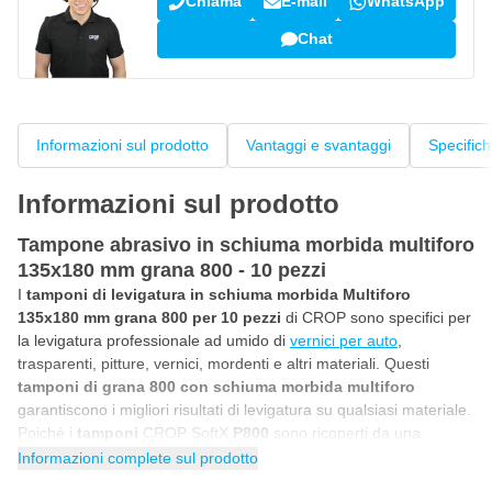
Chiama
E-mail
WhatsApp
Chat
Informazioni sul prodotto
Vantaggi e svantaggi
Specific
Informazioni sul prodotto
Tampone abrasivo in schiuma morbida multiforo
135x180 mm grana 800 - 10 pezzi
I
tamponi di levigatura in schiuma morbida Multiforo
135x180 mm grana 800 per 10 pezzi
di CROP sono specifici per
la levigatura professionale ad umido di
vernici per auto
,
trasparenti, pitture, vernici, mordenti e altri materiali. Questi
tamponi di grana 800 con schiuma morbida multiforo
garantiscono i migliori risultati di levigatura su qualsiasi materiale.
Poiché i
tamponi
CROP SoftX
P800
sono ricoperti da una
morbida schiuma di 5 mm, il controllo e la distribuzione della
Informazioni complete sul prodotto
pressione durante la levigatura manuale sono ottimali. La