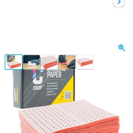
View larger image
View larger image
View larger image
View larger image
View larger image
+18
Spedito oggi
Variante
CROP SoftX Tamponi abrasivi grana 800 - 135x180mm - 10 pezzi
Scegli un numero
15
1 pezzo
19,
€