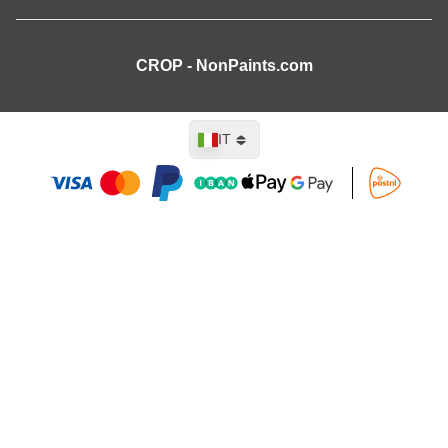
CROP - NonPaints.com
Lingua
IT
Aggiungi al Carrello