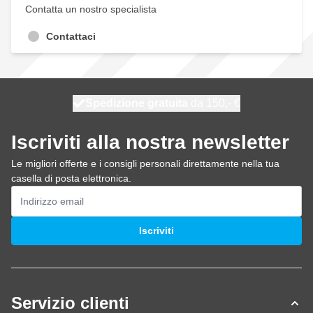
Contatta un nostro specialista
Contattaci
Spedizione gratuita
100 giorni
spedito oggi
da 150,- €
Iscriviti alla nostra newsletter
Le migliori offerte e i consigli personali direttamente nella tua
casella di posta elettronica.
Indirizzo email
Iscriviti
Servizio clienti