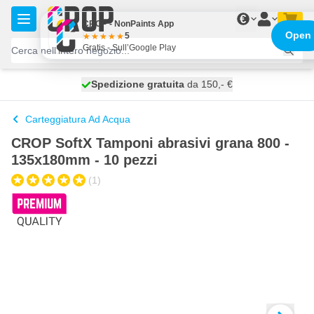
Salta al contenuto
€
CROP - NonPaints App
Open
5
Gratis - Sull’Google Play
Spedizione gratuita
100 giorni
spedito oggi
da 150,- €
Carteggiatura Ad Acqua
CROP SoftX Tamponi abrasivi grana 800 -
135x180mm - 10 pezzi
(1)