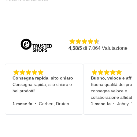
4,58/5
di
7.064
Valutazione
Consegna rapida, sito chiaro
Buono, veloce e affid
Consegna rapida, sito chiaro e
Buona qualità dei prodot
bei prodotti!
consegna veloce e
collaborazione affidabile
1 mese fa
·
Gerben, Druten
1 mese fa
·
Johny, Ti