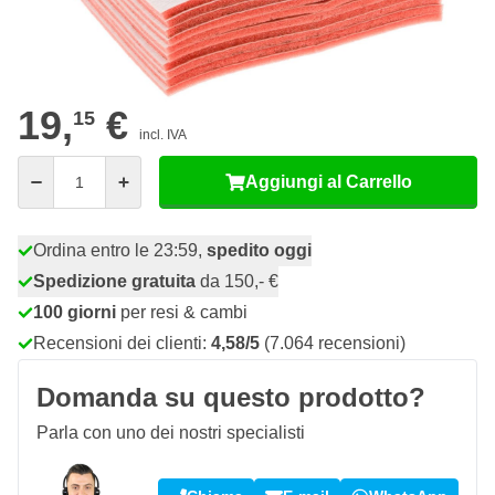
20
5 pezzi
18,
€
RISPARMIA IL 5%
pz
24
10 pezzi
17,
€
RISPARMIA IL 10%
pz
19,
€
15
incl. IVA
Quantità
Aggiungi al Carrello
Ordina entro le 23:59,
spedito oggi
Spedizione gratuita
da 150,- €
100 giorni
per resi & cambi
Recensioni dei clienti:
4,58/5
(7.064 recensioni)
Domanda su questo prodotto?
Parla con uno dei nostri specialisti