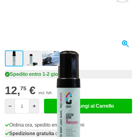
View larger image
View larger image
View larger image
Spedito entro 1-2 giorni
12,
€
75
incl. IVA
Quantità
Aggiungi al Carrello
Ordina ora, spedito entro 1-2 giorni
Spedizione gratuita
da 150,- €