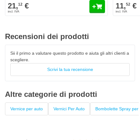
EAAO Active Blue Metallic
21,
€
11,
€
12
52
Il colore Smart EAAO Active Blue Metallic è personalizzato
originale di fabbrica
Vernice per auto ad asciugatura rapida, resistente al 100% ai
colori
Recensioni dei prodotti
La vernice High Solid garantisce un'elevata copertura
Penna laccata con pennello privo di pelucchi
Sii il primo a valutare questo prodotto e aiuta gli altri clienti a
scegliere.
Questo fondo può essere verniciato con
vernice trasparente
Scrivi la tua recensione
Altre categorie di prodotti
Vernice per auto
Vernici Per Auto
Bombolette Spray per 