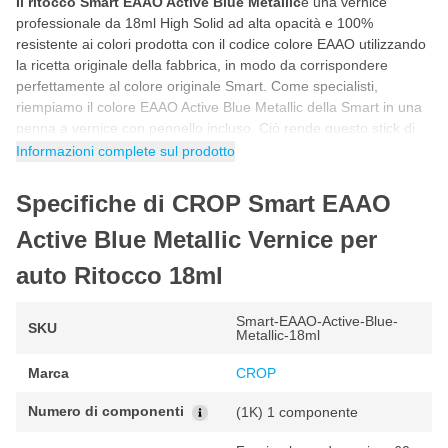
Il ritocco Smart EAAO Active Blue Metallic
è una vernice
professionale da 18ml High Solid ad alta opacità e 100%
resistente ai colori prodotta con il codice colore EAAO utilizzando
la ricetta originale della fabbrica, in modo da corrispondere
perfettamente al colore originale Smart. Come specialisti,
riempiamo il colore EAAO Active Blue Metallic della Smart in una
penna a vernice con pennello incluso. Ciò rende questo stick di
vernice per auto Smart EAAO Active Blue Metallic ideale per
Informazioni complete sul prodotto
riparare da soli scheggiature, danni da parcheggio, graffi e altri
piccoli danni alla vernice dell'auto.
Specifiche di CROP Smart EAAO
Come ritoccare con la vernice Smart EAAO
Active Blue Metallic Vernice per
Active Blue Metallic
auto Ritocco 18ml
Puoi ritoccare la vernice per auto Smart EAAO in 5 semplici
passaggi. Seguendo il programma passo passo riportato di
seguito avrai la certezza di utilizzare correttamente il colore
Smart-EAAO-Active-Blue-
SKU
Metallic-18ml
Smart per un risultato fantastico e originale di fabbrica.
Marca
CROP
Agitare il barattolo di vernice per auto prima dell'uso in modo
che tutti i pigmenti della vernice siano ben miscelati.
Numero di componenti
(1K) 1 componente
Prima di iniziare, fare sempre una prova con un pezzo di prova
per controllare il colore.