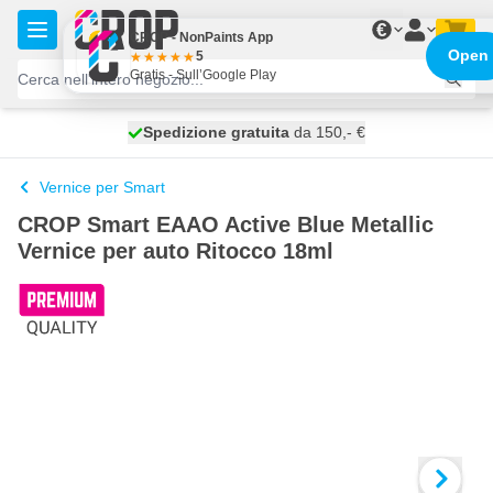
Salta al contenuto
€
CROP - NonPaints App
Open
5
Gratis - Sull’Google Play
Spedizione gratuita
100 giorni
spedito oggi
da 150,- €
Vernice per Smart
CROP Smart EAAO Active Blue Metallic
Vernice per auto Ritocco 18ml