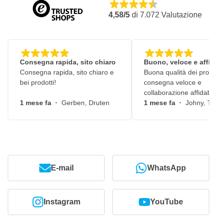
4,58/5
di
7.072
Valutazione
Consegna rapida, sito chiaro
Buono, veloce e affid
Consegna rapida, sito chiaro e
Buona qualità dei prodot
bei prodotti!
consegna veloce e
collaborazione affidabile
1 mese fa
·
Gerben, Druten
1 mese fa
·
Johny, Ti
E-mail
WhatsApp
Instagram
YouTube