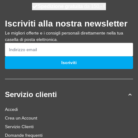
Spedizione gratuita
100 giorni
spedito oggi
da 150,- €
Iscriviti alla nostra newsletter
Le migliori offerte e i consigli personali direttamente nella tua
casella di posta elettronica.
Indirizzo email
Iscriviti
Servizio clienti
Accedi
Crea un Account
Servizio Clienti
Domande frequenti