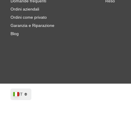
Domande frequenti
Reso
Ordini aziendali
Ordini come privato
Garanzia e Riparazione
Blog
Lingua
IT
CROP Smart C70L Black Fury Metallic 
Spedito entro 1-2 giorni