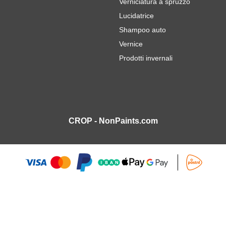
Verniciatura a spruzzo
Lucidatrice
Shampoo auto
Vernice
Prodotti invernali
CROP - NonPaints.com
Vernice per auto Ritocco 18ml
12,
7