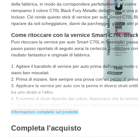
della fabbrica, in modo da corrispondere perfettamente al colore 
riempiamo il colore C70L Black Fury Metallic della Smart in una 
incluso. Ciò rende questo stick di vernice per auto Smart C70L Bl
riparare da soli scheggiature, danni da parcheggio, graffi e altri pi
Come ritoccare con la vernice Smart C70L Black
Puoi ritoccare la vernice per auto Smart C70L in 5 semplici pas
passo passo riportato di seguito avrai la certezza di utilizzare co
risultato fantastico e originale di fabbrica.
Agitare il barattolo di vernice per auto prima dell'uso in modo ch
siano ben miscelati.
Prima di iniziare, fare sempre una prova con un pezzo di prova 
Applicare la vernice per auto con la penna in diversi strati sotti
tra uno strato e l'altro.
Il numero di strati dipende dal colore. Assicurarsi che la verni
Applicato l'ultimo strato? Ora lasciate che la vernice si asciug
essiccazione della vernice per auto dipende dalla temperatura, da
Informazioni complete sul prodotto
strato.
Suggerimento
: quando si utilizza la penna per vernice per auto,
Completa l'acquisto
guanti in nitrile.