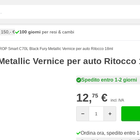
150,- €
100 giorni
per resi & cambi
OP Smart C70L Black Fury Metallic Vernice per auto Ritocco 18ml
tallic Vernice per auto Ritocco
Spedito entro 1-2 giorni
12,
€
75
incl. IVA
Quantità
Ordina ora, spedito entro 1