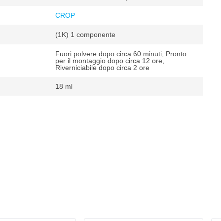
CROP
(1K) 1 componente
Fuori polvere dopo circa 60 minuti, Pronto
per il montaggio dopo circa 12 ore,
Riverniciabile dopo circa 2 ore
18 ml
t
²
 m²