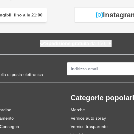
Instagra
gibili fino alle 21:00
Spedizione gratuita
da 150,- €
Indirizzo email
ella di posta elettronica.
Categorie popolar
 ordine
Marche
gamento
Vernice auto spray
 Consegna
Vernice trasparente