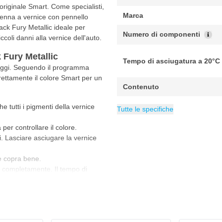
originale Smart. Come specialisti,
Marca
penna a vernice con pennello
ack Fury Metallic ideale per
Numero di componenti
ccoli danni alla vernice dell'auto.
 Fury Metallic
Tempo di asciugatura a 20°C
saggi. Seguendo il programma
rrettamente il colore Smart per un
Contenuto
Copertura minima m²
Copertura massima m²
Categoria
Vernice per Smar
0.1 m
0.2
e tutti i pigmenti della vernice
Tutte le specifiche
per controllare il colore.
li. Lasciare asciugare la vernice
ce copra bene.
hi completamente. Il tempo di
ll'umidità e dallo spessore dello
 si consiglia di indossare sempre