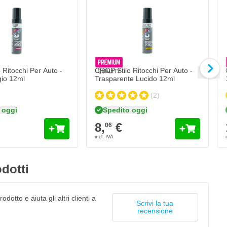
C
1
Qua
Fo
 Ritocchi Per Auto -
CROP Stilo Ritocchi Per Auto -
gio 12ml
Trasparente Lucido 12ml
(2)
 oggi
Spedito oggi
8,
€
06
dotti
odotto e aiuta gli altri clienti a
Scrivi la tua
recensione