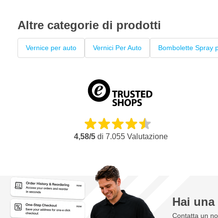
Altre categorie di prodotti
Vernice per auto
Vernici Per Auto
Bombolette Spray p
4,58/5
di
7.055
Valutazione
Hai un
Contatta un nos