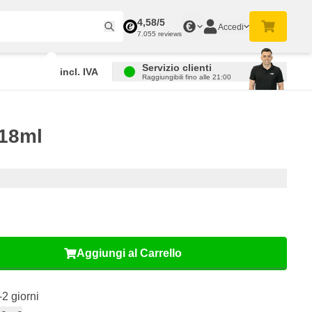
4,58/5
€
Accedi
7.055 reviews
Servizio clienti
incl. IVA
Raggiungibili fino alle 21:00
 18ml
Aggiungi al Carrello
-2 giorni