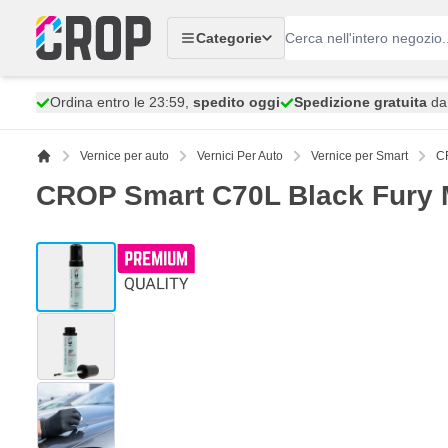
Salta al contenuto
Categorie
Ordina entro le 23:59,
spedito oggi
Spedizione gratuita
da 
Vernice per auto
Vernici Per Auto
Vernice per Smart
CR
CROP Smart C70L Black Fury Me
View larger image
View larger image
View larger image