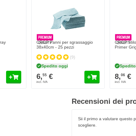
t
 agenti esterni, proprio come
llic con un pennarello trasparente.
re da tutti gli agenti atmosferici
ina, diesel e altri prodotti
ray
CROP Panni per sgrassaggio
CROP Stilo
 Black Fury Metallic
38x40cm - 25 pezzi
Primer Gri
(9)
inale di fabbrica
Spedito oggi
Spedito
 colori
6,
€
8,
€
55
06
Recensioni dei pro
Sii il primo a valutare questo pr
scegliere.