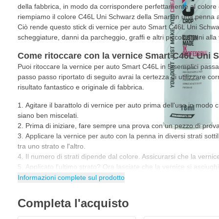
della fabbrica, in modo da corrispondere perfettamente al colore 
riempiamo il colore C46L Uni Schwarz della Smart in una penna a
Ciò rende questo stick di vernice per auto Smart C46L Uni Schwar
scheggiature, danni da parcheggio, graffi e altri piccoli danni alla 
Come ritoccare con la vernice Smart C46L Uni 
Puoi ritoccare la vernice per auto Smart C46L in 5 semplici pas
passo passo riportato di seguito avrai la certezza di utilizzare co
risultato fantastico e originale di fabbrica.
Agitare il barattolo di vernice per auto prima dell'uso in modo ch
siano ben miscelati.
Prima di iniziare, fare sempre una prova con un pezzo di prova 
Applicare la vernice per auto con la penna in diversi strati sotti
tra uno strato e l'altro.
Il numero di strati dipende dal colore. Assicurarsi che la verni
Applicato l'ultimo strato? Ora lasciate che la vernice si asciug
essiccazione della vernice per auto dipende dalla temperatura, da
Informazioni complete sul prodotto
strato.
Suggerimento
: quando si utilizza la penna per vernice per auto,
Completa l'acquisto
guanti in nitrile.