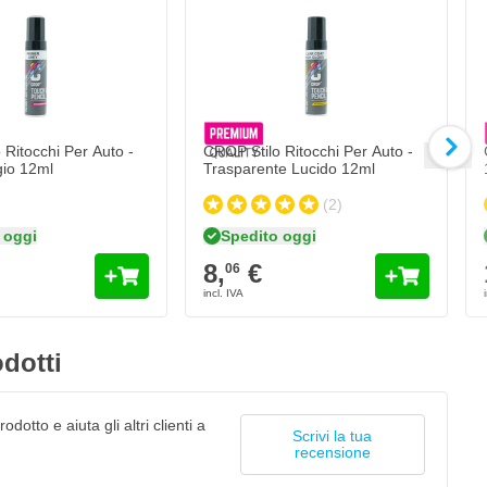
C
1
Qua
Fo
 Ritocchi Per Auto -
CROP Stilo Ritocchi Per Auto -
gio 12ml
Trasparente Lucido 12ml
(2)
 oggi
Spedito oggi
8,
€
06
dotti
odotto e aiuta gli altri clienti a
Scrivi la tua
recensione