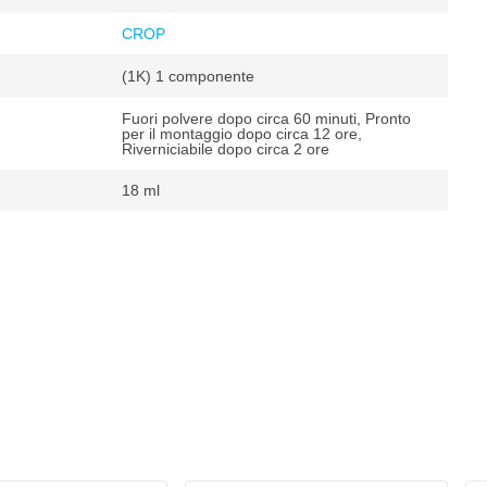
CROP
(1K) 1 componente
Fuori polvere dopo circa 60 minuti, Pronto
per il montaggio dopo circa 12 ore,
Riverniciabile dopo circa 2 ore
18 ml
t
²
 m²