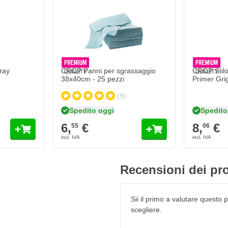
 agenti esterni, proprio come
n un pennarello trasparente.
re da tutti gli agenti atmosferici
ina, diesel e altri prodotti
ray
CROP Panni per sgrassaggio
CROP Stilo
6L Uni Schwarz
38x40cm - 25 pezzi
Primer Gri
(9)
di fabbrica
Spedito oggi
Spedito
 colori
6,
€
8,
€
55
06
Recensioni dei pro
Sii il primo a valutare questo pr
scegliere.