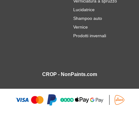
Verniciatura a spruzzo
Lucidatrice
Shampoo auto
Vernice
Prodotti invernali
CROP - NonPaints.com
 per auto Ritocco 18ml
12,
7