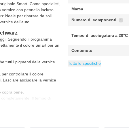
originale Smart. Come specialisti,
Marca
 vernice con pennello incluso.
z ideale per riparare da soli
Numero di componenti
vernice dell'auto.
Schwarz
Tempo di asciugatura a 20°C
saggi. Seguendo il programma
rrettamente il colore Smart per un
Contenuto
Copertura minima m²
Copertura massima m²
Categoria
Vernice per Smar
0.1 m
0.2
e tutti i pigmenti della vernice
Tutte le specifiche
per controllare il colore.
li. Lasciare asciugare la vernice
ce copra bene.
hi completamente. Il tempo di
ll'umidità e dallo spessore dello
 si consiglia di indossare sempre