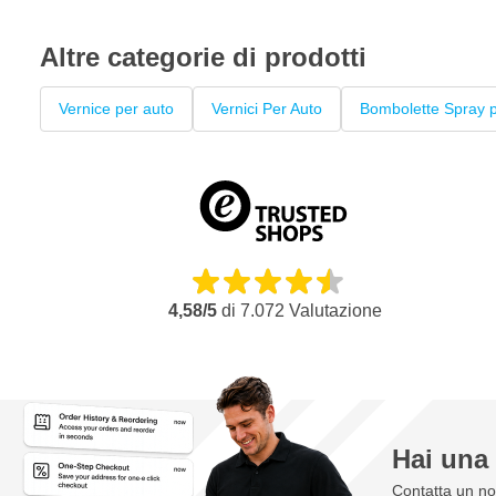
Altre categorie di prodotti
Vernice per auto
Vernici Per Auto
Bombolette Spray p
4,58/5
di
7.072
Valutazione
Hai un
Contatta un nos