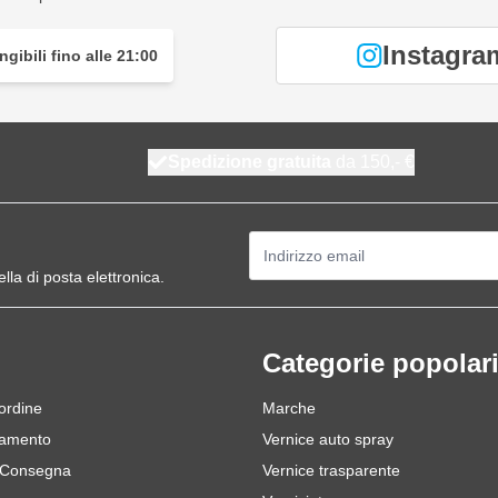
Instagra
gibili fino alle 21:00
Spedizione gratuita
da 150,- €
Indirizzo email
ella di posta elettronica.
Categorie popolar
 ordine
Marche
gamento
Vernice auto spray
 Consegna
Vernice trasparente