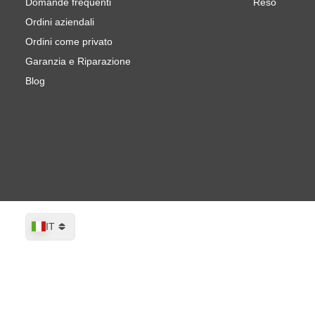
Domande frequenti
Reso
Ordini aziendali
Ordini come privato
Garanzia e Riparazione
Blog
Lingua
IT
CROP Smart C46L Uni Schwarz Vernice
Spedito entro 1-2 giorni