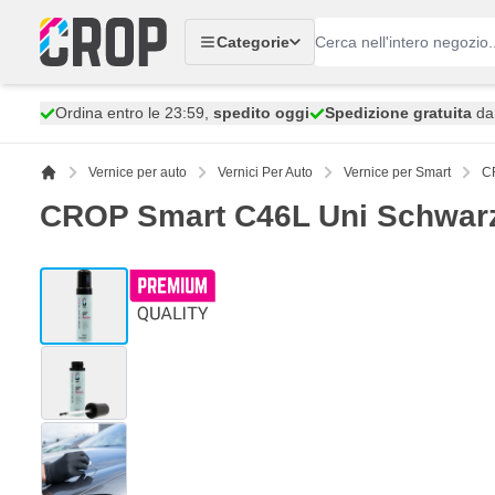
Salta al contenuto
Categorie
Ordina entro le 23:59,
spedito oggi
Spedizione gratuita
da 
Vernice per auto
Vernici Per Auto
Vernice per Smart
CR
CROP Smart C46L Uni Schwarz 
View larger image
View larger image
View larger image