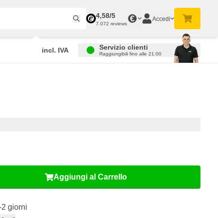
4,58/5
€
Accedi
7.072 reviews
Servizio clienti
incl. IVA
Raggiungibili fino alle 21:00
Aggiungi al Carrello
-2 giorni