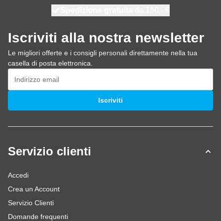
Spedizione gratuita
100 giorni
spedito domani
da 150,- €
Iscriviti alla nostra newsletter
Le migliori offerte e i consigli personali direttamente nella tua
casella di posta elettronica.
Indirizzo email
Iscriviti
Servizio clienti
Accedi
Crea un Account
Servizio Clienti
Domande frequenti