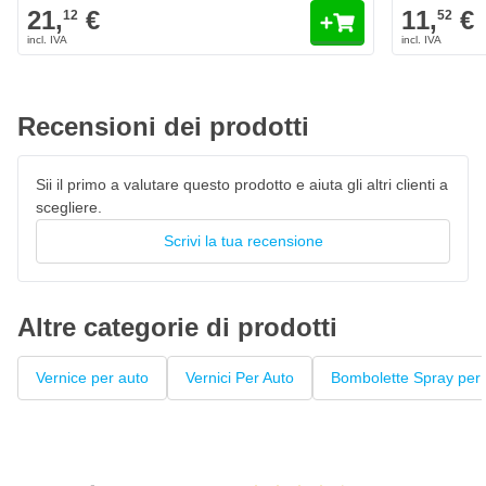
21,
€
11,
€
12
52
Il colore Rolls Royce FW48-5E6V Lazuli Blue è
personalizzato originale di fabbrica
Vernice per auto ad asciugatura rapida, resistente al 100% ai
colori
Recensioni dei prodotti
La vernice High Solid garantisce un'elevata copertura
Penna laccata con pennello privo di pelucchi
Sii il primo a valutare questo prodotto e aiuta gli altri clienti a
Questo fondo può essere verniciato con
vernice trasparente
scegliere.
Scrivi la tua recensione
Altre categorie di prodotti
Vernice per auto
Vernici Per Auto
Bombolette Spray per 