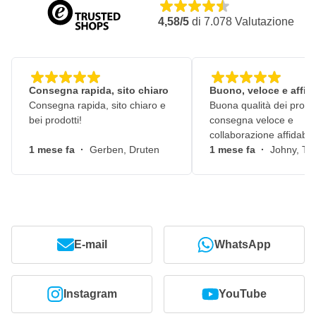
4,58/5
di
7.078
Valutazione
Consegna rapida, sito chiaro
Buono, veloce e affid
Consegna rapida, sito chiaro e
Buona qualità dei prodot
bei prodotti!
consegna veloce e
collaborazione affidabile
1 mese fa
·
Gerben, Druten
1 mese fa
·
Johny, Ti
E-mail
WhatsApp
Instagram
YouTube