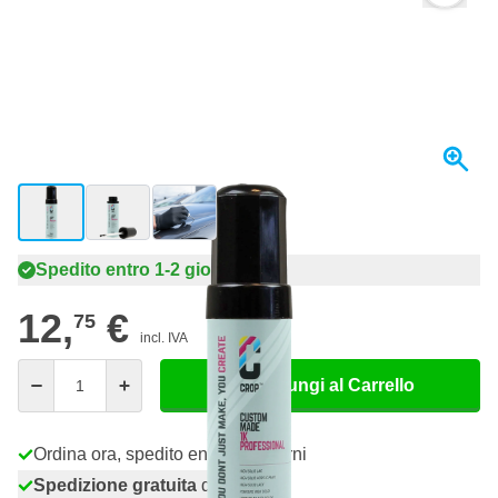
View larger image
View larger image
View larger image
Spedito entro 1-2 giorni
12,
€
75
incl. IVA
Quantità
Aggiungi al Carrello
Ordina ora, spedito entro 1-2 giorni
Spedizione gratuita
da 150,- €