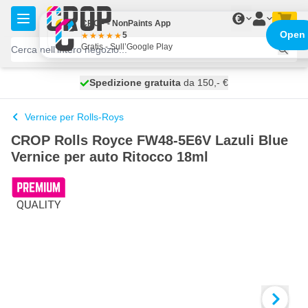
Salta al contenuto
€
CROP - NonPaints App
Open
5
Gratis - Sull’Google Play
Spedizione gratuita
100 giorni
spedito domani
da 150,- €
Vernice per Rolls-Roys
CROP Rolls Royce FW48-5E6V Lazuli Blue
Vernice per auto Ritocco 18ml