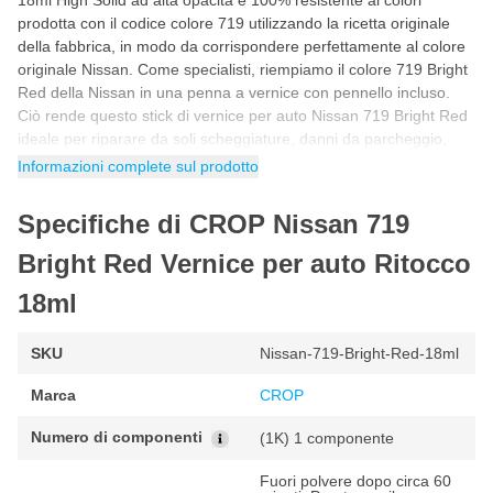
18ml High Solid ad alta opacità e 100% resistente ai colori
prodotta con il codice colore 719 utilizzando la ricetta originale
della fabbrica, in modo da corrispondere perfettamente al colore
originale Nissan. Come specialisti, riempiamo il colore 719 Bright
Red della Nissan in una penna a vernice con pennello incluso.
Ciò rende questo stick di vernice per auto Nissan 719 Bright Red
ideale per riparare da soli scheggiature, danni da parcheggio,
graffi e altri piccoli danni alla vernice dell'auto.
Informazioni complete sul prodotto
Come ritoccare con la vernice Nissan 719 Bright
Specifiche di CROP Nissan 719
Red
Puoi ritoccare la vernice per auto Nissan 719 in 5 semplici
Bright Red Vernice per auto Ritocco
passaggi. Seguendo il programma passo passo riportato di
18ml
seguito avrai la certezza di utilizzare correttamente il colore
Nissan per un risultato fantastico e originale di fabbrica.
SKU
Nissan-719-Bright-Red-18ml
Agitare il barattolo di vernice per auto prima dell'uso in modo
che tutti i pigmenti della vernice siano ben miscelati.
Marca
CROP
Prima di iniziare, fare sempre una prova con un pezzo di prova
per controllare il colore.
Numero di componenti
(1K) 1 componente
Applicare la vernice per auto con la penna in diversi strati
sottili. Lasciare asciugare la vernice tra uno strato e l'altro.
Fuori polvere dopo circa 60