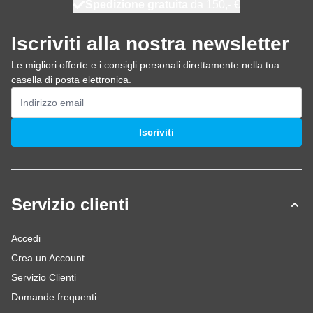
Spedizione gratuita
100 giorni
spedito domani
da 150,- €
Iscriviti alla nostra newsletter
Le migliori offerte e i consigli personali direttamente nella tua
casella di posta elettronica.
Indirizzo email
Iscriviti
Servizio clienti
Accedi
Crea un Account
Servizio Clienti
Domande frequenti