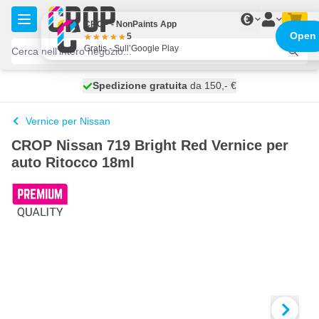
Salta al contenuto
€
CROP - NonPaints App
Open
5
Gratis - Sull’Google Play
Spedizione gratuita
100 giorni
spedito domani
da 150,- €
Vernice per Nissan
CROP Nissan 719 Bright Red Vernice per
auto Ritocco 18ml