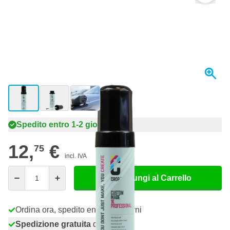
View larger image
View larger image
View larger image
Spedito entro 1-2 giorni
12,
€
75
incl. IVA
Quantità
Aggiungi al Carrello
Ordina ora, spedito entro 1-2 giorni
Spedizione gratuita
da 150,- €