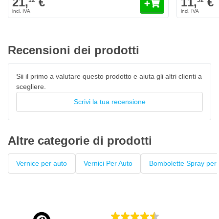
21,
€
11,
€
12
52
Vernice per auto ad asciugatura rapida, resistente al 100% ai
colori
La vernice High Solid garantisce un'elevata copertura
Penna laccata con pennello privo di pelucchi
Recensioni dei prodotti
Questo fondo può essere verniciato con
vernice trasparente
Sii il primo a valutare questo prodotto e aiuta gli altri clienti a
scegliere.
Scrivi la tua recensione
Altre categorie di prodotti
Vernice per auto
Vernici Per Auto
Bombolette Spray per 