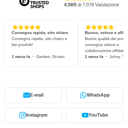
4,58/5
di
7.078
Valutazione
Consegna rapida, sito chiaro
Buono, veloce e affid
Consegna rapida, sito chiaro e
Buona qualità dei prodot
bei prodotti!
consegna veloce e
collaborazione affidabile
1 mese fa
·
Gerben, Druten
1 mese fa
·
Johny, Ti
E-mail
WhatsApp
Instagram
YouTube