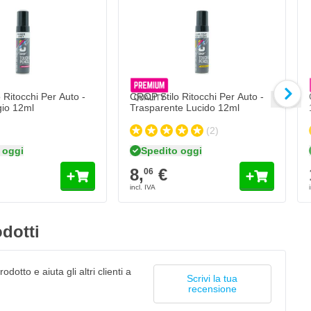
C
1
Qua
Fo
 Ritocchi Per Auto -
CROP Stilo Ritocchi Per Auto -
gio 12ml
Trasparente Lucido 12ml
(2)
 oggi
Spedito oggi
8,
€
06
dotti
odotto e aiuta gli altri clienti a
Scrivi la tua
recensione