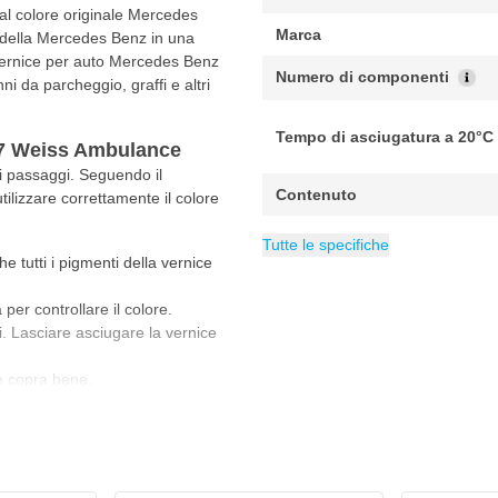
 al colore originale Mercedes
Marca
 della Mercedes Benz in una
 vernice per auto Mercedes Benz
Numero di componenti
i da parcheggio, graffi e altri
Tempo di asciugatura a 20°C
27 Weiss Ambulance
i passaggi. Seguendo il
Contenuto
ilizzare correttamente il colore
Copertura minima m²
Copertura massima m²
Categoria
Vernice per Mer
0.1 m
0.2
Tutte le specifiche
e tutti i pigmenti della vernice
per controllare il colore.
li. Lasciare asciugare la vernice
ce copra bene.
hi completamente. Il tempo di
ll'umidità e dallo spessore dello
 si consiglia di indossare sempre