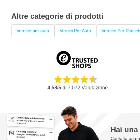
Altre categorie di prodotti
Vernice per auto
Vernici Per Auto
Vernice Per Ritocch
4,58/5
di
7.072
Valutazione
Hai un
Contatta un nos