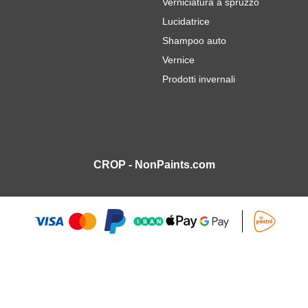
Verniciatura a spruzzo
Lucidatrice
Shampoo auto
Vernice
Prodotti invernali
CROP - NonPaints.com
nce Vernice per auto Ritocco 18ml
12,
7