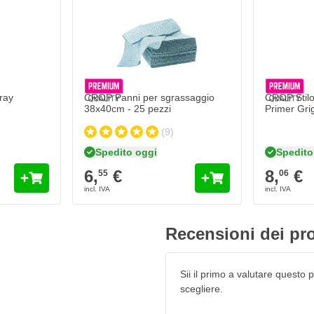
edes Benz
 agenti esterni, proprio come
s Ambulance con un pennarello
tegge il colore da tutti gli
ietrisco, urti, benzina, diesel e
ray
CROP Panni per sgrassaggio
CROP Stilo
38x40cm - 25 pezzi
Primer Gri
s Benz 27 Weiss Ambulance
(9)
 originale di fabbrica
Spedito oggi
Spedito
 colori
6,
€
8,
€
55
06
Recensioni dei pro
Sii il primo a valutare questo pr
scegliere.