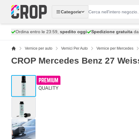
Salta al contenuto
Categorie
Ordina entro le 23:59,
spedito oggi
Spedizione gratuita
da 
Vernice per auto
Vernici Per Auto
Vernice per Mercedes
CROP Mercedes Benz 27 Weiss
View larger image
View larger image
View larger image