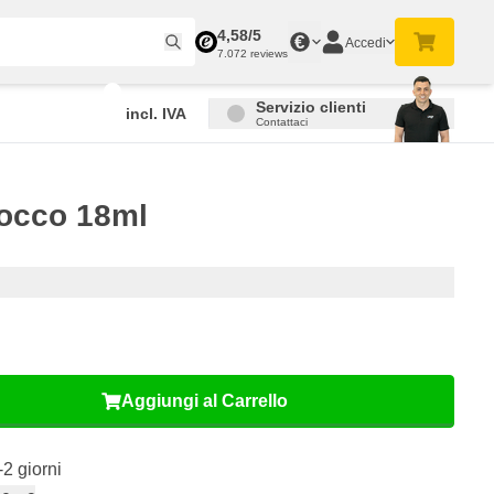
4,58/5
€
Accedi
7.072 reviews
Servizio clienti
incl. IVA
Contattaci
tocco 18ml
Aggiungi al Carrello
-2 giorni