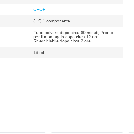
CROP
(1K) 1 componente
Fuori polvere dopo circa 60 minuti, Pronto
per il montaggio dopo circa 12 ore,
Riverniciabile dopo circa 2 ore
18 ml
cedes
²
 m²