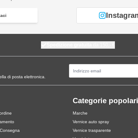
Instagra
aci
Spedizione gratuita
da 150,- €
Indirizzo email
ella di posta elettronica.
Categorie popolar
 ordine
Marche
gamento
Vernice auto spray
 Consegna
Vernice trasparente