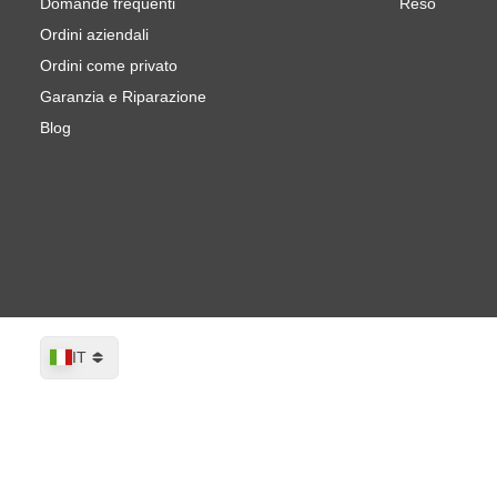
Domande frequenti
Reso
Ordini aziendali
Ordini come privato
Garanzia e Riparazione
Blog
Lingua
IT
CROP Mercedes Benz 27 Weiss Ambula
Spedito entro 1-2 giorni