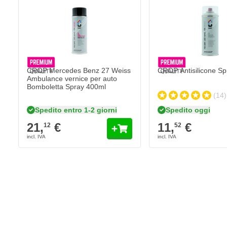
Applicare il trasarente dopo il Weiss Ambulance Merc
Vuoi proteggere immediatamente il colore appena applicato dagli
l'auto originale di fabbrica? Quindi rifinire Mercedes Benz Weis
trasparente. Questo trasparente funziona come una vernice che pro
agenti atmosferici come pioggia acida e sale, ma anche da graffi, p
altri prodotti chimici.
CROP Mercedes Benz 27 Weiss
CROP Antisilicone Sp
Ambulance vernice per auto
Caratteristiche della vernice per ritocchi di Mercede
Bomboletta Spray 400ml
(14)
Il colore Mercedes Benz 27 Weiss Ambulance è personalizzato
Spedito entro 1-2 giorni
Spedito oggi
Vernice per auto ad asciugatura rapida, resistente al 100% ai
21,
€
11,
€
12
52
La vernice High Solid garantisce un'elevata copertura
Penna laccata con pennello privo di pelucchi
Questo fondo può essere verniciato con
vernice trasparente