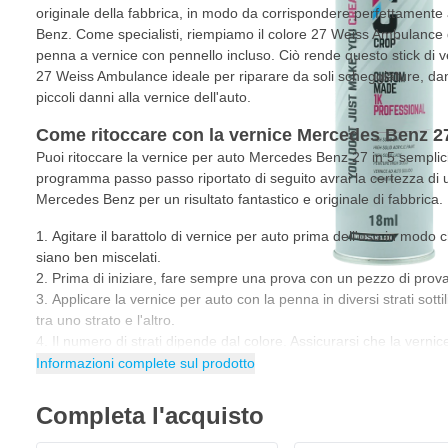
originale della fabbrica, in modo da corrispondere perfettamente
Benz. Come specialisti, riempiamo il colore 27 Weiss Ambulance
penna a vernice con pennello incluso. Ciò rende questo stick di
27 Weiss Ambulance ideale per riparare da soli scheggiature, dann
piccoli danni alla vernice dell'auto.
Come ritoccare con la vernice Mercedes Benz 
Puoi ritoccare la vernice per auto Mercedes Benz 27 in 5 semplic
programma passo passo riportato di seguito avrai la certezza di ut
Mercedes Benz per un risultato fantastico e originale di fabbrica.
Agitare il barattolo di vernice per auto prima dell'uso in modo ch
siano ben miscelati.
Prima di iniziare, fare sempre una prova con un pezzo di prova 
Applicare la vernice per auto con la penna in diversi strati sotti
tra uno strato e l'altro.
Il numero di strati dipende dal colore. Assicurarsi che la verni
Applicato l'ultimo strato? Ora lasciate che la vernice si asciug
Informazioni complete sul prodotto
essiccazione della vernice per auto dipende dalla temperatura, da
strato.
Completa l'acquisto
Suggerimento
: quando si utilizza la penna per vernice per auto,
guanti in nitrile.