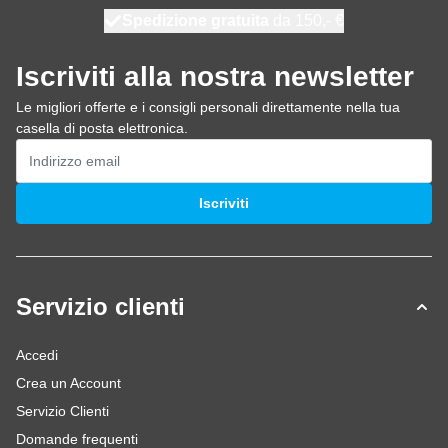
Spedizione gratuita
100 giorni
spedito oggi
da 150,- €
Iscriviti alla nostra newsletter
Le migliori offerte e i consigli personali direttamente nella tua
casella di posta elettronica.
Indirizzo email
Iscriviti
Servizio clienti
Accedi
Crea un Account
Servizio Clienti
Domande frequenti