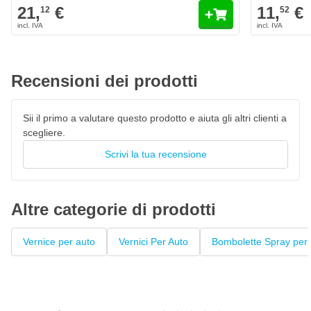
Sonic Chrome Metallic
21,
€
11,
€
12
52
Il colore Lexus 1L1 Sonic Chrome Metallic è personalizzato
originale di fabbrica
Vernice per auto ad asciugatura rapida, resistente al 100% ai
colori
Recensioni dei prodotti
La vernice High Solid garantisce un'elevata copertura
Penna laccata con pennello privo di pelucchi
Sii il primo a valutare questo prodotto e aiuta gli altri clienti a
scegliere.
Questo fondo può essere verniciato con
vernice trasparente
Scrivi la tua recensione
Altre categorie di prodotti
Vernice per auto
Vernici Per Auto
Bombolette Spray per 