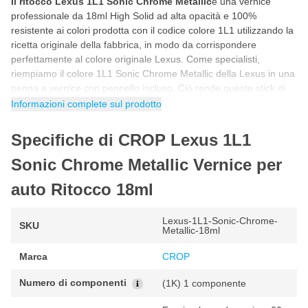
Il ritocco Lexus 1L1 Sonic Chrome Metallic
è una vernice
professionale da 18ml High Solid ad alta opacità e 100%
resistente ai colori prodotta con il codice colore 1L1 utilizzando la
ricetta originale della fabbrica, in modo da corrispondere
perfettamente al colore originale Lexus. Come specialisti,
riempiamo il colore 1L1 Sonic Chrome Metallic della Lexus in una
penna a vernice con pennello incluso. Ciò rende questo stick di
vernice per auto Lexus 1L1 Sonic Chrome Metallic ideale per
Informazioni complete sul prodotto
riparare da soli scheggiature, danni da parcheggio, graffi e altri
piccoli danni alla vernice dell'auto.
Specifiche di CROP Lexus 1L1
Come ritoccare con la vernice Lexus 1L1 Sonic
Sonic Chrome Metallic Vernice per
Chrome Metallic
auto Ritocco 18ml
Puoi ritoccare la vernice per auto Lexus 1L1 in 5 semplici
passaggi. Seguendo il programma passo passo riportato di
seguito avrai la certezza di utilizzare correttamente il colore
Lexus-1L1-Sonic-Chrome-
SKU
Metallic-18ml
Lexus per un risultato fantastico e originale di fabbrica.
Marca
CROP
Agitare il barattolo di vernice per auto prima dell'uso in modo
che tutti i pigmenti della vernice siano ben miscelati.
Numero di componenti
(1K) 1 componente
Prima di iniziare, fare sempre una prova con un pezzo di prova
per controllare il colore.