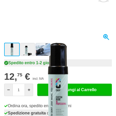
View larger image
View larger image
View larger image
Spedito entro 1-2 giorni
12,
€
75
incl. IVA
Quantità
Aggiungi al Carrello
Ordina ora, spedito entro 1-2 giorni
Spedizione gratuita
da 150,- €