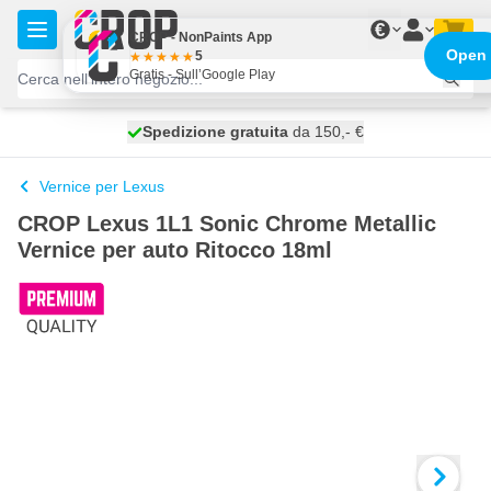
Salta al contenuto
€
CROP - NonPaints App
Open
5
Gratis - Sull’Google Play
Spedizione gratuita
100 giorni
spedito oggi
da 150,- €
Vernice per Lexus
CROP Lexus 1L1 Sonic Chrome Metallic
Vernice per auto Ritocco 18ml