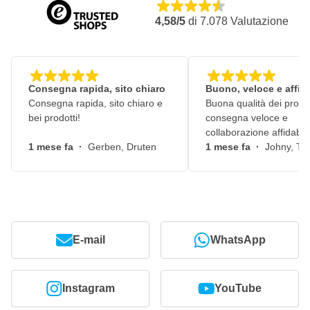
4,58/5
di
7.078
Valutazione
Consegna rapida, sito chiaro
Buono, veloce e affid
Consegna rapida, sito chiaro e
Buona qualità dei prodot
bei prodotti!
consegna veloce e
collaborazione affidabile
1 mese fa
·
Gerben, Druten
1 mese fa
·
Johny, Ti
E-mail
WhatsApp
Instagram
YouTube