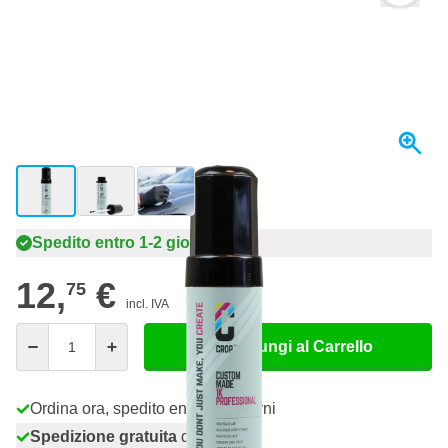
View larger image
View larger image
View larger image
Spedito entro 1-2 giorni
12,
€
75
incl. IVA
Quantità
Aggiungi al Carrello
Ordina ora, spedito entro 1-2 giorni
Spedizione gratuita
da 150,- €