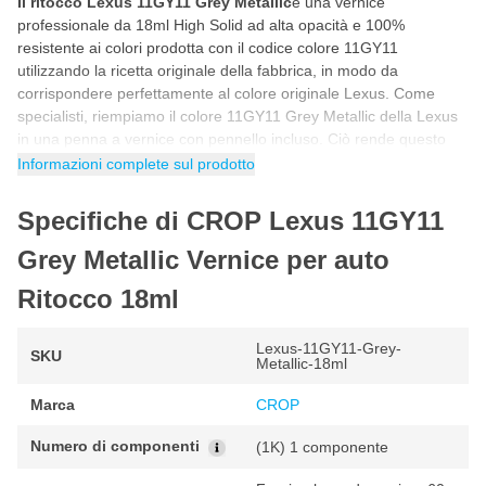
Il ritocco Lexus 11GY11 Grey Metallic
è una vernice
professionale da 18ml High Solid ad alta opacità e 100%
resistente ai colori prodotta con il codice colore 11GY11
utilizzando la ricetta originale della fabbrica, in modo da
corrispondere perfettamente al colore originale Lexus. Come
specialisti, riempiamo il colore 11GY11 Grey Metallic della Lexus
in una penna a vernice con pennello incluso. Ciò rende questo
stick di vernice per auto Lexus 11GY11 Grey Metallic ideale per
Informazioni complete sul prodotto
riparare da soli scheggiature, danni da parcheggio, graffi e altri
piccoli danni alla vernice dell'auto.
Specifiche di CROP Lexus 11GY11
Come ritoccare con la vernice Lexus 11GY11
Grey Metallic Vernice per auto
Grey Metallic
Ritocco 18ml
Puoi ritoccare la vernice per auto Lexus 11GY11 in 5 semplici
passaggi. Seguendo il programma passo passo riportato di
seguito avrai la certezza di utilizzare correttamente il colore
Lexus-11GY11-Grey-
SKU
Metallic-18ml
Lexus per un risultato fantastico e originale di fabbrica.
Marca
CROP
Agitare il barattolo di vernice per auto prima dell'uso in modo
che tutti i pigmenti della vernice siano ben miscelati.
Numero di componenti
(1K) 1 componente
Prima di iniziare, fare sempre una prova con un pezzo di prova
per controllare il colore.