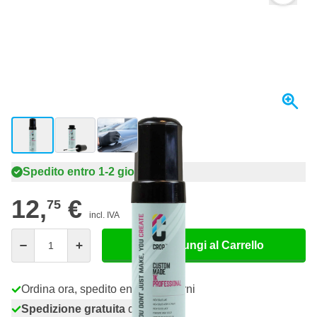
View larger image
View larger image
View larger image
Spedito entro 1-2 giorni
12,
€
75
incl. IVA
Quantità
Aggiungi al Carrello
Ordina ora, spedito entro 1-2 giorni
Spedizione gratuita
da 150,- €