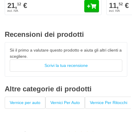
Lamborghini 242 Grigio Acheso
21,
€
11,
€
12
52
Il colore Lamborghini 242 Grigio Acheso è personalizzato
originale di fabbrica
Vernice per auto ad asciugatura rapida, resistente al 100% ai
colori
Recensioni dei prodotti
La vernice High Solid garantisce un'elevata copertura
Penna laccata con pennello privo di pelucchi
Sii il primo a valutare questo prodotto e aiuta gli altri clienti a
scegliere.
Questo fondo può essere verniciato con
vernice trasparente
Scrivi la tua recensione
Altre categorie di prodotti
Vernice per auto
Vernici Per Auto
Vernice Per Ritocchi