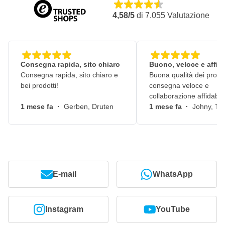
4,58/5
di
7.055
Valutazione
Consegna rapida, sito chiaro
Buono, veloce e affid
Consegna rapida, sito chiaro e
Buona qualità dei prodot
bei prodotti!
consegna veloce e
collaborazione affidabile
1 mese fa
·
Gerben, Druten
1 mese fa
·
Johny, Ti
E-mail
WhatsApp
Instagram
YouTube