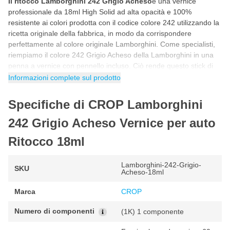
Il ritocco Lamborghini 242 Grigio Acheso
è una vernice
professionale da 18ml High Solid ad alta opacità e 100%
resistente ai colori prodotta con il codice colore 242 utilizzando la
ricetta originale della fabbrica, in modo da corrispondere
perfettamente al colore originale Lamborghini. Come specialisti,
riempiamo il colore 242 Grigio Acheso della Lamborghini in una
penna a vernice con pennello incluso. Ciò rende questo stick di
vernice per auto Lamborghini 242 Grigio Acheso ideale per
Informazioni complete sul prodotto
riparare da soli scheggiature, danni da parcheggio, graffi e altri
piccoli danni alla vernice dell'auto.
Specifiche di CROP Lamborghini
Come ritoccare con la vernice Lamborghini 242
242 Grigio Acheso Vernice per auto
Grigio Acheso
Ritocco 18ml
Puoi ritoccare la vernice per auto Lamborghini 242 in 5 semplici
passaggi. Seguendo il programma passo passo riportato di
seguito avrai la certezza di utilizzare correttamente il colore
Lamborghini-242-Grigio-
SKU
Acheso-18ml
Lamborghini per un risultato fantastico e originale di fabbrica.
Marca
CROP
Agitare il barattolo di vernice per auto prima dell'uso in modo
che tutti i pigmenti della vernice siano ben miscelati.
Numero di componenti
(1K) 1 componente
Prima di iniziare, fare sempre una prova con un pezzo di prova
per controllare il colore.