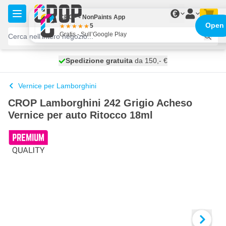
Salta al contenuto
€
CROP - NonPaints App
Open
5
Gratis - Sull’Google Play
Spedizione gratuita
100 giorni
spedito oggi
da 150,- €
Vernice per Lamborghini
CROP Lamborghini 242 Grigio Acheso
Vernice per auto Ritocco 18ml