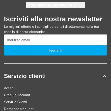
Spedizione gratuita
100 giorni
spedito oggi
da 150,- €
Iscriviti alla nostra newsletter
Le migliori offerte e i consigli personali direttamente nella tua
casella di posta elettronica.
Indirizzo email
Iscriviti
Servizio clienti
Accedi
Crea un Account
Servizio Clienti
Domande frequenti