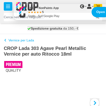
Salta al contenuto
€
CROP - NonPaints App
Open
5
Gratis - Sull’Google Play
Spedizione gratuita
100 giorni
spedito oggi
da 150,- €
Vernice per Lada
CROP Lada 303 Agave Pearl Metallic
Vernice per auto Ritocco 18ml