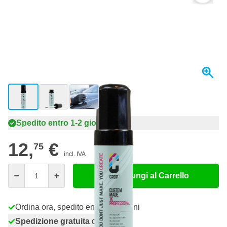
View larger image
View larger image
View larger image
Spedito entro 1-2 giorni
12,
€
75
incl. IVA
Quantità
Aggiungi al Carrello
Ordina ora, spedito entro 1-2 giorni
Spedizione gratuita
da 150,- €