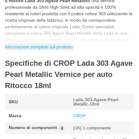
Il ritocco Lada 303 Agave Pearl Metallic
è una vernice
professionale da 18ml High Solid ad alta opacità e 100%
resistente ai colori prodotta con il codice colore 303 utilizzando la
ricetta originale della fabbrica, in modo da corrispondere
perfettamente al colore originale Lada. Come specialisti,
riempiamo il colore 303 Agave Pearl Metallic della Lada in una
penna a vernice con pennello incluso. Ciò rende questo stick di
vernice per auto Lada 303 Agave Pearl Metallic ideale per
Informazioni complete sul prodotto
riparare da soli scheggiature, danni da parcheggio, graffi e altri
piccoli danni alla vernice dell'auto.
Specifiche di CROP Lada 303 Agave
Come ritoccare con la vernice Lada 303 Agave
Pearl Metallic Vernice per auto
Pearl Metallic
Ritocco 18ml
Puoi ritoccare la vernice per auto Lada 303 in 5 semplici
passaggi. Seguendo il programma passo passo riportato di
seguito avrai la certezza di utilizzare correttamente il colore Lada
Lada-303-Agave-Pearl-
SKU
Metallic-18ml
per un risultato fantastico e originale di fabbrica.
Marca
CROP
Agitare il barattolo di vernice per auto prima dell'uso in modo
che tutti i pigmenti della vernice siano ben miscelati.
Numero di componenti
(1K) 1 componente
Prima di iniziare, fare sempre una prova con un pezzo di prova
per controllare il colore.