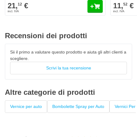
Agave Pearl Metallic
21,
€
11,
€
12
52
Il colore Lada 303 Agave Pearl Metallic è personalizzato
originale di fabbrica
Vernice per auto ad asciugatura rapida, resistente al 100% ai
colori
Recensioni dei prodotti
La vernice High Solid garantisce un'elevata copertura
Penna laccata con pennello privo di pelucchi
Sii il primo a valutare questo prodotto e aiuta gli altri clienti a
scegliere.
Questo fondo può essere verniciato con
vernice trasparente
Scrivi la tua recensione
Altre categorie di prodotti
Vernice per auto
Bombolette Spray per Auto
Vernici Per