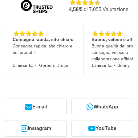
4,58/5
di
7.055
Valutazione
Consegna rapida, sito chiaro
Buono, veloce e affid
Consegna rapida, sito chiaro e
Buona qualità dei prodot
bei prodotti!
consegna veloce e
collaborazione affidabile
1 mese fa
·
Gerben, Druten
1 mese fa
·
Johny, Ti
E-mail
WhatsApp
Instagram
YouTube