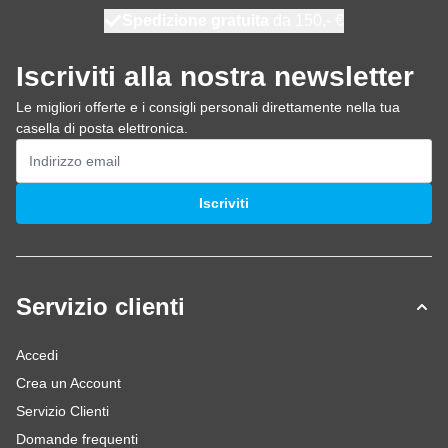
Spedizione gratuita
100 giorni
spedito oggi
da 150,- €
Iscriviti alla nostra newsletter
Le migliori offerte e i consigli personali direttamente nella tua
casella di posta elettronica.
Indirizzo email
Iscriviti
Servizio clienti
Accedi
Crea un Account
Servizio Clienti
Domande frequenti